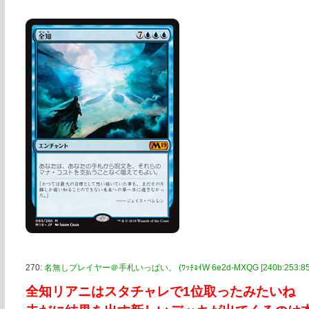
270:
名無しプレイヤー＠手札いっぱい。 (ﾜｯﾁｮｲW 6e2d-MXQG [240b:253:8580:
全知リアニはスタチャレで1位取ったみたいね