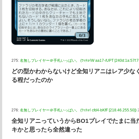
275:
名無しプレイヤー＠手札いっぱい。 (ﾜｯﾁｮｲW aa17-/UPT [240d:1a:57f:740
どの型かわからないけど全知リアニはレア少なく
る程だったのか
276:
名無しプレイヤー＠手札いっぱい。 (ﾜｯﾁｮｲ cfd4-bKfF [218.46.255.50])
全知リアニっていうからBO1プレイでたまに当
キかと思ったら全然違った