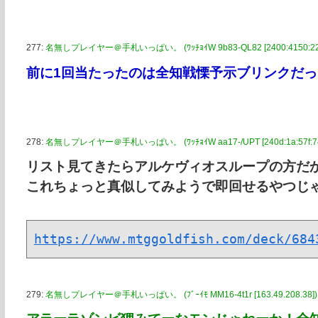
277:
名無しプレイヤー＠手札いっぱい。 (ﾜｯﾁｮｲW 9b83-QL82 [2400:4150:22a2:
前に1回当たったのは全知戦慄予示ブリンクだ
278:
名無しプレイヤー＠手札いっぱい。 (ﾜｯﾁｮｲW aa17-/UPT [240d:1a:57f:740
リスト見てきたらアルケヴィオスループの方だ
これちょっと真似してみようで即回せるやつじ
https://www.mtggoldfish.com/deck/684
279:
名無しプレイヤー＠手札いっぱい。 (ﾌﾞｰｲﾓ MM16-4t1r [163.49.208.38])