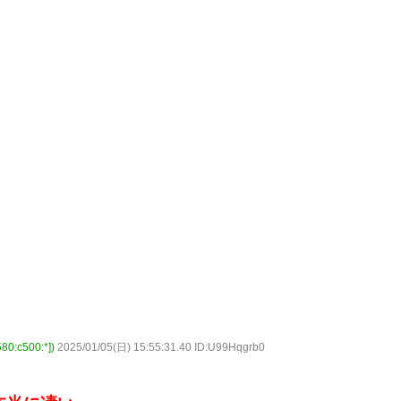
c500:*])
2025/01/05(日) 15:55:31.40 ID:U99Hqgrb0