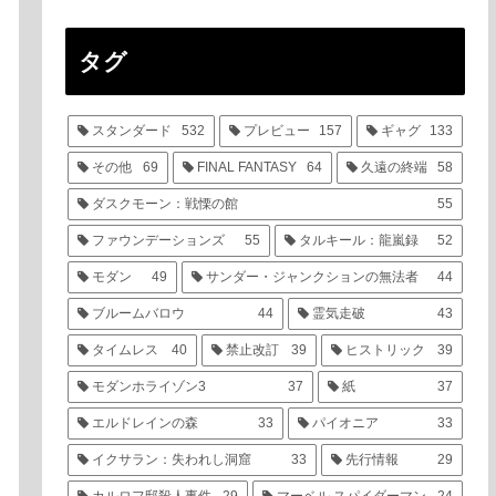
タグ
スタンダード
532
プレビュー
157
ギャグ
133
その他
69
FINAL FANTASY
64
久遠の終端
58
ダスクモーン：戦慄の館
55
ファウンデーションズ
55
タルキール：龍嵐録
52
モダン
49
サンダー・ジャンクションの無法者
44
ブルームバロウ
44
霊気走破
43
タイムレス
40
禁止改訂
39
ヒストリック
39
モダンホライゾン3
37
紙
37
エルドレインの森
33
パイオニア
33
イクサラン：失われし洞窟
33
先行情報
29