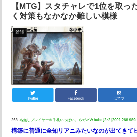
【MTG】スタチャレで1位を取っ
く対策もなかなか難しい模様
雑談
Twitter
Facebook
はてブ
268:
名無しプレイヤー＠手札いっぱい。 (ﾜｯﾁｮｲW babc-j2z2 [2001:268:989d:5
構築に普通に全知リアニみたいなのが出てきて