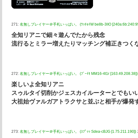
271:
名無しプレイヤー＠手札いっぱい。 (ﾜｯﾁｮｲW be8b-3lIO [240a:6b:240:954
全知リアニで細々遊んでたから残念
流行るとミラー増えたりマッチング補正きつく
272:
名無しプレイヤー＠手札いっぱい。 (ﾌﾞｰｲﾓ MM16-4t1r [163.49.208.38])
楽しいよ全知リアニ
スゥルタイ切削かジェスカイルーターとでもい
大祖始ヴァルガアトラクサと並ぶと相手が爆発
273:
名無しプレイヤー＠手札いっぱい。 (ｽﾌﾟｯｯ Sdea-cBJG [1.75.211.190])