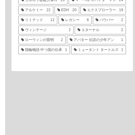
カルロフ邸殺人事件
29
マーベル スパイダーマン
24
アルケミー
22
EDH
20
エクスプローラー
19
リミテッド
12
レガシー
6
パウパー
2
ヴィンテージ
2
エターナル
2
ローウィンの昏明
2
アバター 伝説の少年アン
1
指輪物語:中つ国の伝承
1
ミュータント タートルズ
1