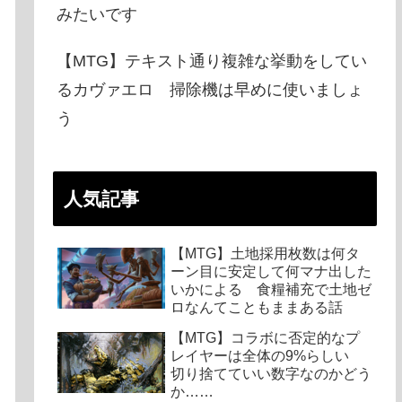
みたいです
【MTG】テキスト通り複雑な挙動をしてい
るカヴァエロ 掃除機は早めに使いましょ
う
人気記事
【MTG】土地採用枚数は何タ
ーン目に安定して何マナ出した
いかによる 食糧補充で土地ゼ
ロなんてこともままある話
【MTG】コラボに否定的なプ
レイヤーは全体の9%らしい
切り捨てていい数字なのかどう
か……