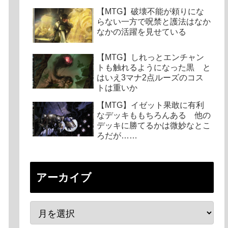
【MTG】破壊不能が頼りにな
らない一方で呪禁と護法はなか
なかの活躍を見せている
【MTG】しれっとエンチャン
トも触れるようになった黒 と
はいえ3マナ2点ルーズのコス
トは重いか
【MTG】イゼット果敢に有利
なデッキももちろんある 他の
デッキに勝てるかは微妙なとこ
ろだが……
アーカイブ