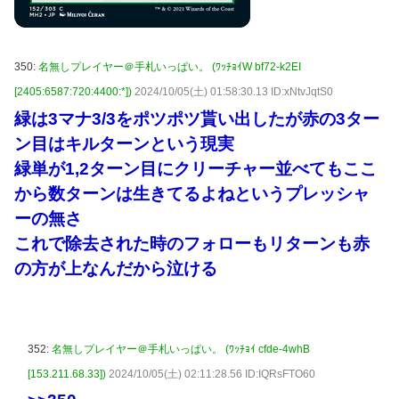
350:
名無しプレイヤー＠手札いっぱい。 (ﾜｯﾁｮｲW bf72-k2EI
[2405:6587:720:4400:*])
2024/10/05(土) 01:58:30.13 ID:xNtvJqtS0
緑は3マナ3/3をポツポツ貰い出したが赤の3ター
ン目はキルターンという現実
緑単が1,2ターン目にクリーチャー並べてもここ
から数ターンは生きてるよねというプレッシャ
ーの無さ
これで除去された時のフォローもリターンも赤
の方が上なんだから泣ける
352:
名無しプレイヤー＠手札いっぱい。 (ﾜｯﾁｮｲ cfde-4whB
[153.211.68.33])
2024/10/05(土) 02:11:28.56 ID:IQRsFTO60