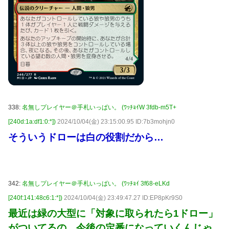
338:
名無しプレイヤー＠手札いっぱい。 (ﾜｯﾁｮｲW 3fdb-m5T+
[240d:1a:df1:0:*])
2024/10/04(金) 23:15:00.95 ID:7b3mohjn0
そういうドローは白の役割だから…
342:
名無しプレイヤー＠手札いっぱい。 (ﾜｯﾁｮｲ 3f68-eLKd
[240f:141:48c6:1:*])
2024/10/04(金) 23:49:47.27 ID:EP8pKr9S0
最近は緑の大型に「対象に取られたら1ドロー」
がついてるの、今後の定番になっていくんじゃ