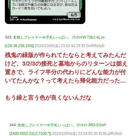
343:
名無しプレイヤー＠手札いっぱい。 (ﾜｯﾁｮｲW 73b1-eLox
[126.36.236.194])
2024/10/04(金) 23:53:44.29 ID:GuRRij4p0
残鬼の緑版が作られてたならと考えてみたんだ
けど、3/2/3の接死と墓地からのリターンは据え
置きで、ライフ半分の代わりにどんな能力が付
いてたんかな？って考えたら帰化能力だった…
もう緑と言う色が良くないんだな
344:
名無しプレイヤー＠手札いっぱい。 (ﾜｯﾁｮｲ 3f93-D2eP
[2400:4052:22c2:7100:*])
2024/10/04(金) 23:54:50.30 ID:BLq/Ro8u0