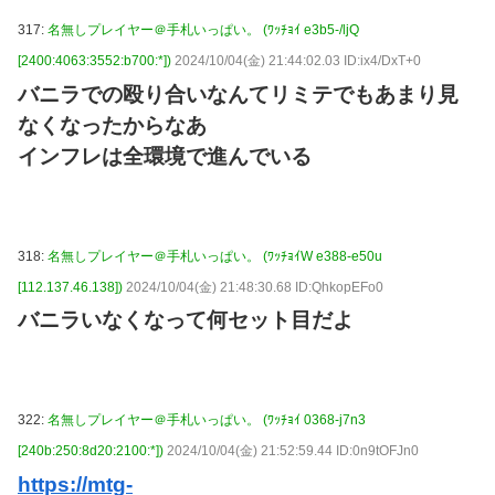
317:
名無しプレイヤー＠手札いっぱい。 (ﾜｯﾁｮｲ e3b5-/ljQ
[2400:4063:3552:b700:*])
2024/10/04(金) 21:44:02.03 ID:ix4/DxT+0
バニラでの殴り合いなんてリミテでもあまり見
なくなったからなあ
インフレは全環境で進んでいる
318:
名無しプレイヤー＠手札いっぱい。 (ﾜｯﾁｮｲW e388-e50u
[112.137.46.138])
2024/10/04(金) 21:48:30.68 ID:QhkopEFo0
バニラいなくなって何セット目だよ
322:
名無しプレイヤー＠手札いっぱい。 (ﾜｯﾁｮｲ 0368-j7n3
[240b:250:8d20:2100:*])
2024/10/04(金) 21:52:59.44 ID:0n9tOFJn0
https://mtg-