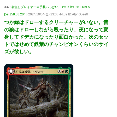
337:
名無しプレイヤー＠手札いっぱい。 (ﾜｯﾁｮｲW 3f81-RnOv
[59.158.38.204])
2024/10/04(金) 23:08:44.59 ID:AfpncGee0
つか緑はドローするクリーチャーがいない。昔
の狼はドローしながら殴ったり、夜になって変
身してドデカになったり面白かった。次のセッ
トではせめて鉄葉のチャンピオンくらいのサイ
ズが欲しい。