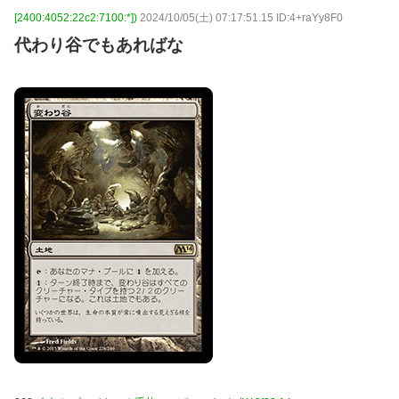
[2400:4052:22c2:7100:*])
2024/10/05(土) 07:17:51.15 ID:4+raYy8F0
代わり谷でもあればな