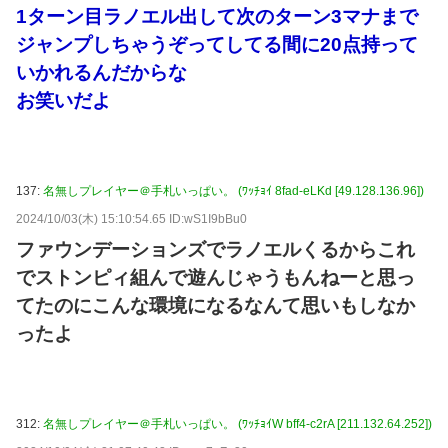
1ターン目ラノエル出して次のターン3マナまで
ジャンプしちゃうぞってしてる間に20点持って
いかれるんだからな
お笑いだよ
137:
名無しプレイヤー＠手札いっぱい。 (ﾜｯﾁｮｲ 8fad-eLKd [49.128.136.96])
2024/10/03(木) 15:10:54.65 ID:wS1I9bBu0
ファウンデーションズでラノエルくるからこれ
でストンピィ組んで遊んじゃうもんねーと思っ
てたのにこんな環境になるなんて思いもしなか
ったよ
312:
名無しプレイヤー＠手札いっぱい。 (ﾜｯﾁｮｲW bff4-c2rA [211.132.64.252])