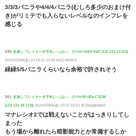
3/3/3バニラや4/4/4バニラ(むしろ多少のおまけ付
き)がリミテでも入らないレベルなのインフレを
感じる
339:
名無しプレイヤー＠手札いっぱい。 (ﾜｯﾁｮｲ b383-Kyt2 [110.233.14.91])
2024/10/04(金) 23:16:21.15 ID:oh1C4VHL0
緑緑5/5バニラくらいなら余裕で許されそう
341:
名無しプレイヤー＠手札いっぱい。 (ﾜｯﾁｮｲW cf0a-CSGM
[153.192.36.119])
2024/10/04(金) 23:37:10.51 ID:Dq3gkAdu0
マナレシオ2では戦えないことがはっきりしてし
まった
もう場から離れたら暗影能力とか常備するしか