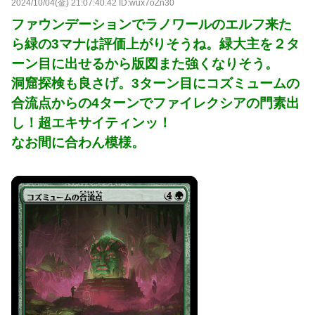
2024/10/04(金) 21:07:40.42 ID:wux7oZn30
ファウンデーションでラノワールのエルフ来た
ら緑の3マナは評価上がりそうね。緑大主を２タ
ーン目に出せるから版図また強くなりそう。
洞窟探検も良さげ。3ターン目にコズミュームの
合流点からの4ターンでファイレクシアの門素出
し！超エキサイティンッ！
なお間に合わん模様。