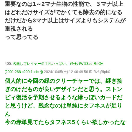
重要なのは1～2マナ生物の性能で、３マナ以上
はどれだけサイズがでかくても除去の的になる
だけだから3マナ以上はサイズよりもシステムが
重視される
って思ってる
405:
名無しプレイヤー＠手札いっぱい。 (ﾜｯﾁｮｲW 53ae-RnOv
[2001:268:c209:1adc:*])
2024/10/05(土) 12:46:49.56 ID:Rz/qBlpb0
個人的に今回の緑のクリーチャーでは、継ぎ接
ぎのけだものが良いデザインだと思う。ストン
ピィ復活を予期させるような緑っぽいカードだ
と思うけど、残念なのは単純にタフネスが足り
ん
今の赤単見てたらタフネス5くらい欲しかったな