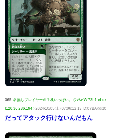
365:
名無しプレイヤー＠手札いっぱい。 (ﾜｯﾁｮｲW 73b1-eLox
[126.36.236.194])
2024/10/05(土) 07:06:12.13 ID:0YBAKdjz0
だってアタック行けないんだもん