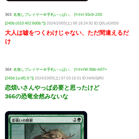
363:
名無しプレイヤー＠手札いっぱい。 (ﾜｯﾁｮｲ 93c9-JJSI
[240b:c010:402:6d0b:*])
2024/10/05(土) 06:18:24.92 ID:Q0LoGXtS0
大人は嘘をつくわけじゃない、ただ間違えるだ
け
364:
名無しプレイヤー＠手札いっぱい。 (ﾜｯﾁｮｲW 3fdb-m5T+
[240d:1a:df1:0:*])
2024/10/05(土) 07:03:16.01 ID:HirN/3jR0
恋煩いさんやっぱ必要と思ったけど
366の恐竜全然みないな