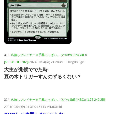
313:
名無しプレイヤー＠手札いっぱい。 (ﾜｯﾁｮｲW 3f74-v4Ln
[59.135.109.202])
2024/10/04(金) 21:28:49.18 ID:yjlkYFgc0
大主が兆候ででた時
豆の木トリガーすんのずるくない？
314:
名無しプレイヤー＠手札いっぱい。 (ｽﾌﾟｯｯ Sd5f-NBCu [1.75.242.25])
2024/10/04(金) 21:31:04.61 ID:Vf1/dXH4d