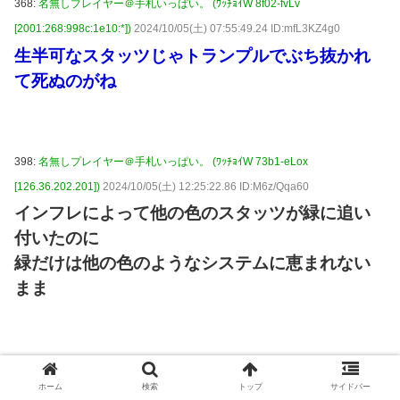
368:
名無しプレイヤー＠手札いっぱい。 (ﾜｯﾁｮｲW 8f02-fvLv
[2001:268:998c:1e10:*])
2024/10/05(土) 07:55:49.24 ID:mfL3KZ4g0
生半可なスタッツじゃトランプルでぶち抜かれ
て死ぬのがね
398:
名無しプレイヤー＠手札いっぱい。 (ﾜｯﾁｮｲW 73b1-eLox
[126.36.202.201])
2024/10/05(土) 12:25:22.86 ID:M6z/Qqa60
インフレによって他の色のスタッツが緑に追い
付いたのに
緑だけは他の色のようなシステムに恵まれない
まま
401:
名無しプレイヤー＠手札いっぱい。 (ﾜｯﾁｮｲW 53ae-RnOv
ホーム
検索
トップ
サイドバー
[2001:268:c209:1adc:*])
2024/10/05(土) 12:31:12.21 ID:Rz/qBlpb0