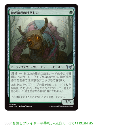
358:
名無しプレイヤー＠手札いっぱい。 (ﾜｯﾁｮｲ bf1d-F/l5