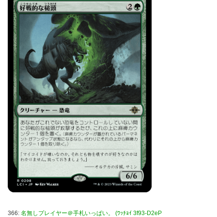
366:
名無しプレイヤー＠手札いっぱい。 (ﾜｯﾁｮｲ 3f93-D2eP