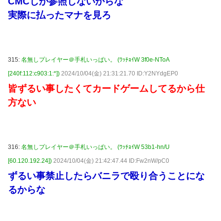
CMCしか参照しないからな
実際に払ったマナを見ろ
315:
名無しプレイヤー＠手札いっぱい。 (ﾜｯﾁｮｲW 3f0e-NToA
[240f:112:c903:1:*])
2024/10/04(金) 21:31:21.70 ID:Y2NYdgEP0
皆ずるい事したくてカードゲームしてるから仕
方ない
316:
名無しプレイヤー＠手札いっぱい。 (ﾜｯﾁｮｲW 53b1-hn/U
[60.120.192.24])
2024/10/04(金) 21:42:47.44 ID:Fw2nW/pC0
ずるい事禁止したらバニラで殴り合うことにな
るからな