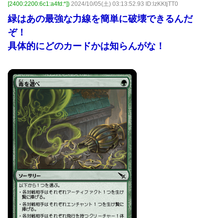
[2400:2200:6c1:a4fd:*])
2024/10/05(土) 03:13:52.93 ID:lzKKtjTT0
緑はあの最強な力線を簡単に破壊できるんだ
ぞ！
具体的にどのカードかは知らんがな！