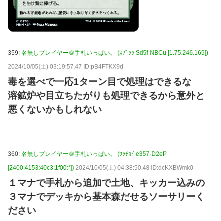
359:
名無しプレイヤー＠手札いっぱい。 (ｽﾌﾟｯｯ Sd5f-NBCu [1.75.246.169])
2024/10/05(土) 03:19:57.47 ID:pB4FTKX9d
毒を選べで一応1ターン目で処理はできるな
溶鉱炉や目立ちたがりも処理できるから意外と
悪くないかもしれない
360:
名無しプレイヤー＠手札いっぱい。 (ﾜｯﾁｮｲ e357-D2eP
[2400:4153:40c3:1f00:*])
2024/10/05(土) 04:38:50.48 ID:dcKXBWmk0
１マナで手札から追加で土地、キッカー込みの
３マナでデッキから基本森だせるソーサリーく
ださい