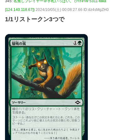
345:
名無しプレイヤー＠手札いっぱい。 (ﾜｯﾁｮｲW 5311-faka
[124.140.118.67])
2024/10/05(土) 00:08:27.66 ID:dz4sMgZH0
1/1リストークン3つで