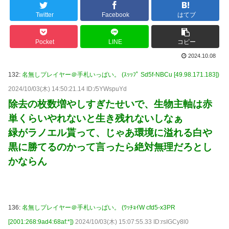
Twitter
Facebook
はてブ
Pocket
LINE
コピー
2024.10.08
132:
名無しプレイヤー＠手札いっぱい。 (ｽｯｯﾌﾟ Sd5f-NBCu [49.98.171.183])
2024/10/03(木) 14:50:21.14 ID:/5YWspuYd
除去の枚数増やしすぎたせいで、生物主軸は赤
単くらいやれないと生き残れないしなぁ
緑がラノエル貰って、じゃあ環境に溢れる白や
黒に勝てるのかって言ったら絶対無理だろとし
かならん
136:
名無しプレイヤー＠手札いっぱい。 (ﾜｯﾁｮｲW cfd5-x3PR
[2001:268:9ad4:68af:*])
2024/10/03(木) 15:07:55.33 ID:rsIGCy8l0