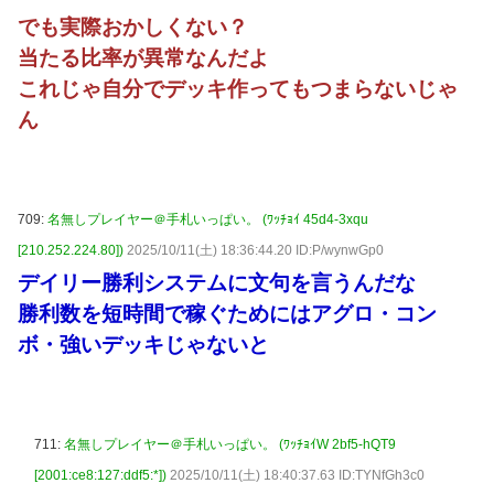
でも実際おかしくない？
当たる比率が異常なんだよ
これじゃ自分でデッキ作ってもつまらないじゃ
ん
709:
名無しプレイヤー＠手札いっぱい。 (ﾜｯﾁｮｲ 45d4-3xqu
[210.252.224.80])
2025/10/11(土) 18:36:44.20 ID:P/wynwGp0
デイリー勝利システムに文句を言うんだな
勝利数を短時間で稼ぐためにはアグロ・コン
ボ・強いデッキじゃないと
711:
名無しプレイヤー＠手札いっぱい。 (ﾜｯﾁｮｲW 2bf5-hQT9
[2001:ce8:127:ddf5:*])
2025/10/11(土) 18:40:37.63 ID:TYNfGh3c0