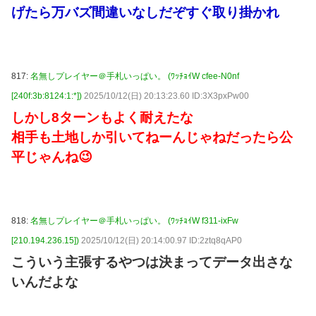
げたら万バズ間違いなしだぞすぐ取り掛かれ
817:
名無しプレイヤー＠手札いっぱい。 (ﾜｯﾁｮｲW cfee-N0nf
[240f:3b:8124:1:*])
2025/10/12(日) 20:13:23.60 ID:3X3pxPw00
しかし8ターンもよく耐えたな
相手も土地しか引いてねーんじゃねだったら公
平じゃんね😉
818:
名無しプレイヤー＠手札いっぱい。 (ﾜｯﾁｮｲW f311-ixFw
[210.194.236.15])
2025/10/12(日) 20:14:00.97 ID:2ztq8qAP0
こういう主張するやつは決まってデータ出さな
いんだよな