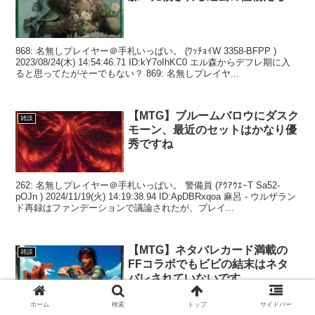
868: 名無しプレイヤー＠手札いっぱい。 (ﾜｯﾁｮｲW 3358-BFPP )
2023/08/24(木) 14:54:46.71 ID:kY7oIhKC0 エル森からデフレ期に入
ると思ってたがそーでもない？ 869: 名無しプレイヤ...
【MTG】ブルームバロウにダスク
雑談
モーン、最近のセットはかなり優
秀ですね
262: 名無しプレイヤー＠手札いっぱい。 警備員 (ｱｳｱｳｴｰT Sa52-
pOJn ) 2024/11/19(火) 14:19:38.94 ID:ApDBRxqoa 麻呂 - ウルザラン
ド再録はファンデーションで議論されたが、プレイ...
【MTG】ネタバレカード満載の
雑談
FFコラボでもビビの結末はネタ
バレされていないです
ホーム
検索
トップ
サイドバー