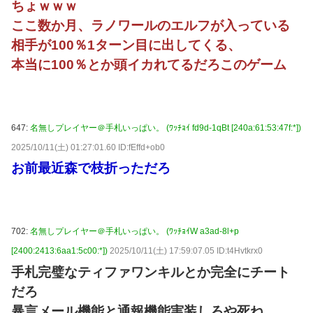
ちょｗｗｗ
ここ数か月、ラノワールのエルフが入っている
相手が100％1ターン目に出してくる、
本当に100％とか頭イカれてるだろこのゲーム
647:
名無しプレイヤー＠手札いっぱい。 (ﾜｯﾁｮｲ fd9d-1qBt [240a:61:53:47f:*])
2025/10/11(土) 01:27:01.60 ID:fEffd+ob0
お前最近森で枝折っただろ
702:
名無しプレイヤー＠手札いっぱい。 (ﾜｯﾁｮｲW a3ad-8l+p
[2400:2413:6aa1:5c00:*])
2025/10/11(土) 17:59:07.05 ID:t4Hvtkrx0
手札完璧なティファワンキルとか完全にチート
だろ
暴言メール機能と通報機能実装しろや死ね