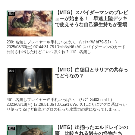
【MTG】スパイダーマンのプレビ
雑談
ューが始まる！ 早速上陸デッキ
で使えそうな自己蘇生持ちが登場
239: 名無しプレイヤー＠手札いっぱい。 (ﾜｯﾁｮｲW bf79-SJ++ )
2025/08/30(土) 07:44:31.75 ID:sbNyN6+A0 スパイダーマンのカード
公開され出したけどこいつ強くね？ 241: 名無し...
【MTG】白徳目とサリアの共存っ
雑談
てどうなの？
461: 名無しプレイヤー＠手札いっぱい。 (ｽｯﾌﾟ Sd03-nmfT )
2023/09/18(月) 17:29:51.36 ID:Csi/17/Wd 久しぶりにアグロ系ばっか
り使ってるけど白単アグロの狂った攻撃力の虜になってしまっ...
【MTG】出揃ったエルドレインの
雑談
森 比較される過去の怪物たち