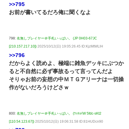
>>795
お前が書いてるだろ俺に聞くなよ
798:
名無しプレイヤー＠手札いっぱい。 (JP 0H03-67JC
[210.157.217.10])
2025/10/12(日) 19:05:26.45 ID:KjzMtWLlH
>>796
だからよく読めよ、極端に雑魚デッキにぶつか
ると不自然に必ず事故るって言ってんだよ
そりゃお前の妄想の中ＭＴＧアリーナは一切操
作がないだろうけどさｗ
800:
名無しプレイヤー＠手札いっぱい。 (ﾜｯﾁｮｲW 5fdc-sKt2
[110.54.123.67])
2025/10/12(日) 19:06:31.58 ID:81HUDcn90