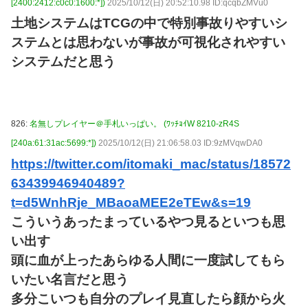
[2400:2412:c0c0:1600:*])
2025/10/12(日) 20:52:10.98 ID:qcqbZMVu0
土地システムはTCGの中で特別事故りやすいシ
ステムとは思わないが事故が可視化されやすい
システムだと思う
826:
名無しプレイヤー＠手札いっぱい。 (ﾜｯﾁｮｲW 8210-zR4S
[240a:61:31ac:5699:*])
2025/10/12(日) 21:06:58.03 ID:9zMVqwDA0
https://twitter.com/itomaki_mac/status/18572
63439946940489?
t=d5WnhRje_MBaoaMEE2eTEw&s=19
こういうあったまっているやつ見るといつも思
い出す
頭に血が上ったあらゆる人間に一度試してもら
いたい名言だと思う
多分こいつも自分のプレイ見直したら顔から火