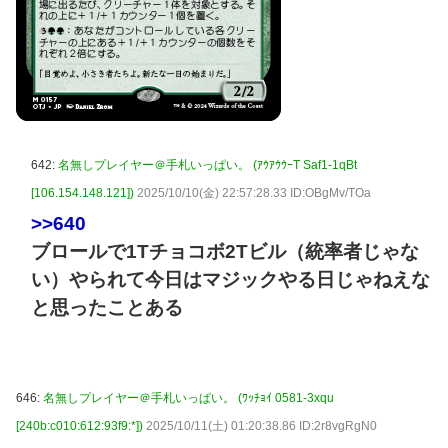
642:
名無しプレイヤー＠手札いっぱい。 (ｱｳｱｳｳｰT Saf1-1qBt
[106.154.148.121])
2025/10/10(金) 22:57:28.33 ID:OBgMv/TOa
>>640
ブロールで1Tチョコボ2Tビル（統率者じゃな
い）やられて今日はマジックやる日じゃねえな
と思ったことある
646:
名無しプレイヤー＠手札いっぱい。 (ﾜｯﾁｮｲ 0581-3xqu
[240b:c010:612:93f9:*])
2025/10/11(土) 01:20:38.86 ID:2r8vgRgN0