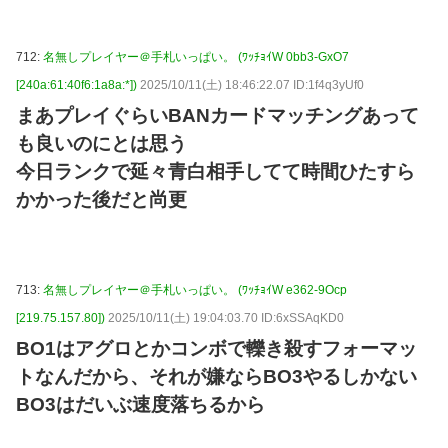
712:
名無しプレイヤー＠手札いっぱい。 (ﾜｯﾁｮｲW 0bb3-GxO7
[240a:61:40f6:1a8a:*])
2025/10/11(土) 18:46:22.07 ID:1f4q3yUf0
まあプレイぐらいBANカードマッチングあって
も良いのにとは思う
今日ランクで延々青白相手してて時間ひたすら
かかった後だと尚更
713:
名無しプレイヤー＠手札いっぱい。 (ﾜｯﾁｮｲW e362-9Ocp
[219.75.157.80])
2025/10/11(土) 19:04:03.70 ID:6xSSAqKD0
BO1はアグロとかコンボで轢き殺すフォーマッ
トなんだから、それが嫌ならBO3やるしかない
BO3はだいぶ速度落ちるから