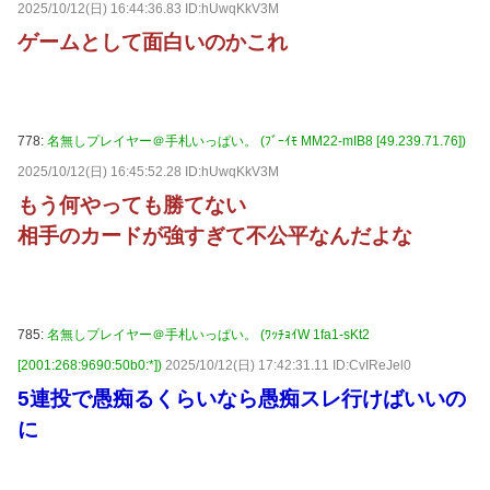
2025/10/12(日) 16:44:36.83 ID:hUwqKkV3M
ゲームとして面白いのかこれ
778:
名無しプレイヤー＠手札いっぱい。 (ﾌﾞｰｲﾓ MM22-mIB8 [49.239.71.76])
2025/10/12(日) 16:45:52.28 ID:hUwqKkV3M
もう何やっても勝てない
相手のカードが強すぎて不公平なんだよな
785:
名無しプレイヤー＠手札いっぱい。 (ﾜｯﾁｮｲW 1fa1-sKt2
[2001:268:9690:50b0:*])
2025/10/12(日) 17:42:31.11 ID:CvIReJel0
5連投で愚痴るくらいなら愚痴スレ行けばいいの
に