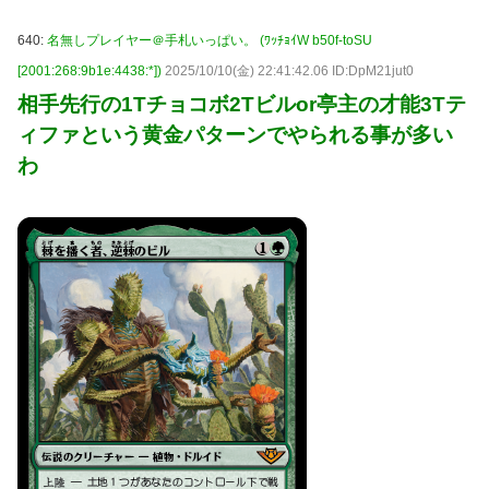
640:
名無しプレイヤー＠手札いっぱい。 (ﾜｯﾁｮｲW b50f-toSU
[2001:268:9b1e:4438:*])
2025/10/10(金) 22:41:42.06 ID:DpM21jut0
相手先行の1Tチョコボ2Tビルor亭主の才能3Tテ
ィファという黄金パターンでやられる事が多い
わ