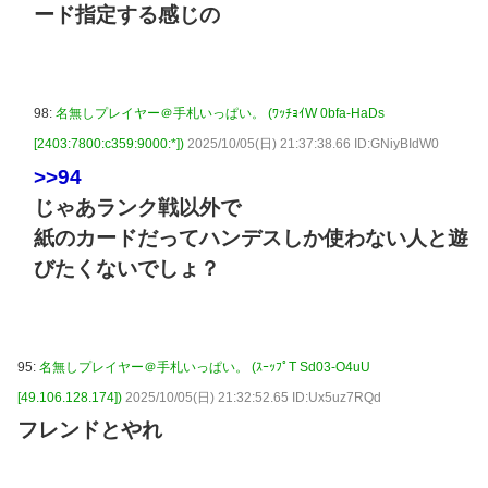
ード指定する感じの
98:
名無しプレイヤー＠手札いっぱい。 (ﾜｯﾁｮｲW 0bfa-HaDs
[2403:7800:c359:9000:*])
2025/10/05(日) 21:37:38.66 ID:GNiyBIdW0
>>94
じゃあランク戦以外で
紙のカードだってハンデスしか使わない人と遊
びたくないでしょ？
95:
名無しプレイヤー＠手札いっぱい。 (ｽｰｯﾌﾟT Sd03-O4uU
[49.106.128.174])
2025/10/05(日) 21:32:52.65 ID:Ux5uz7RQd
フレンドとやれ