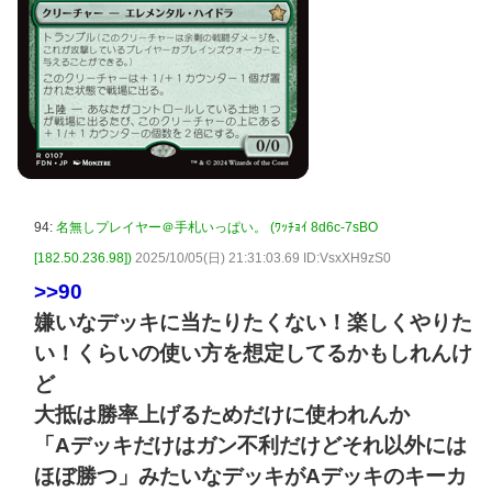
94:
名無しプレイヤー＠手札いっぱい。 (ﾜｯﾁｮｲ 8d6c-7sBO
[182.50.236.98])
2025/10/05(日) 21:31:03.69 ID:VsxXH9zS0
>>90
嫌いなデッキに当たりたくない！楽しくやりた
い！くらいの使い方を想定してるかもしれんけ
ど
大抵は勝率上げるためだけに使われんか
「Aデッキだけはガン不利だけどそれ以外には
ほぼ勝つ」みたいなデッキがAデッキのキーカ