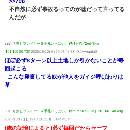
>>798
不自然に必ず事故るってのが嘘だって言ってる
んだが
797:
名無しプレイヤー＠手札いっぱい。 (ﾜｯﾁｮｲW 72ed-3Fie
[101.110.56.73])
2025/10/12(日) 19:03:47.73 ID:1VyoqgIu0
ほぼ必ず8ターン以上土地しか引かないことが毎
回起こる
↑こんな発言してる奴が他人をガイジ呼ばわりは
草
801:
名無しプレイヤー＠手札いっぱい。 (ｵｯﾍﾟｹ Sr8f-3Fie [126.166.140.49])
2025/10/12(日) 19:07:28.21 ID:5a4oPlQ7r
(俺の記憶によると)必ず毎回だからセーフ