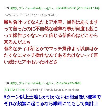
813:
名無しプレイヤー＠手札いっぱい。 (JP 0H03-67JC [210.157.217.10])
2025/10/12(日) 19:52:45.43 ID:KjzMtWLlH
勝ち負けってなんだよアホ草、操作はあります
って言ったのに不自然な確率な事が何度も起こ
って操作じゃないって信じる信仰心はどこから
来るんだよｗ
有名なティボ計とかでマッチ操作より以前はか
たくなにマッチ操作なんてあるわけないって言
い続けたアホもいたけどさ
816:
名無しプレイヤー＠手札いっぱい。 (ﾜｯﾁｮｲW e2f4-r9W5
[211.132.71.42])
2025/10/12(日) 20:05:43.08 ID:/XIoaNF50
8ターン以上土地しか引かないは相当低い確率で
それが頻繁に起こるなら動画にでもして集計上