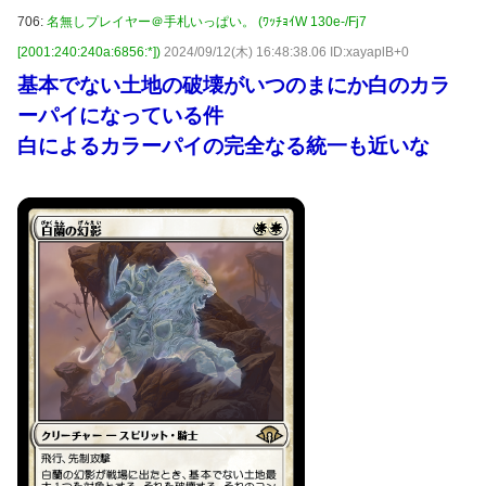
706:
名無しプレイヤー＠手札いっぱい。 (ﾜｯﾁｮｲW 130e-/Fj7
[2001:240:240a:6856:*])
2024/09/12(木) 16:48:38.06 ID:xayaplB+0
基本でない土地の破壊がいつのまにか白のカラ
ーパイになっている件
白によるカラーパイの完全なる統一も近いな