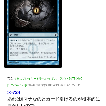
726:
名無しプレイヤー＠手札いっぱい。 (ｽﾌﾟｯｯ Sd73-Xle5
[1.75.242.121])
2024/09/12(木) 18:04:19.26 ID:rZ875uLtd
>>724
あれは0マナなのとカード引けるのが根本的に
おかしいので…