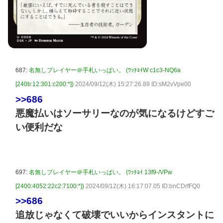
687:
名無しプレイヤー＠手札いっぱい。 (ﾜｯﾁｮｲW c1c3-NQ6a
[240b:12:301:c200:*])
2024/09/12(木) 15:27:26.89 ID:sM2vVpe00
>>686
悪魔払いはソーサリーなのが気になるけどすご
い便利だな
697:
名無しプレイヤー＠手札いっぱい。 (ﾜｯﾁｮｲ 13f9-/VPw
[2400:4052:22c2:7100:*])
2024/09/12(木) 16:17:07.05 ID:bnCDrfFQ0
>>686
追放じゃなくて破壊でいいからインスタントに