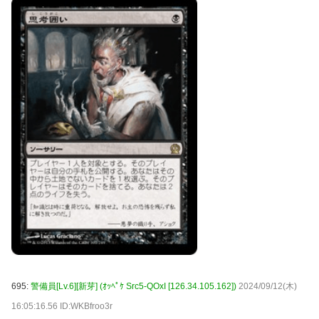
695:
警備員[Lv.6][新芽] (ｵｯﾍﾟｹ Src5-QOxI [126.34.105.162])
2024/09/12(木)
16:05:16.56 ID:WKBfroo3r