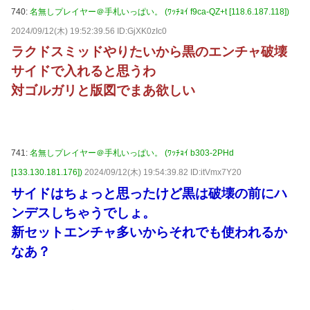
740:
名無しプレイヤー＠手札いっぱい。 (ﾜｯﾁｮｲ f9ca-QZ+t [118.6.187.118])
2024/09/12(木) 19:52:39.56 ID:GjXK0zIc0
ラクドスミッドやりたいから黒のエンチャ破壊
サイドで入れると思うわ
対ゴルガリと版図でまあ欲しい
741:
名無しプレイヤー＠手札いっぱい。 (ﾜｯﾁｮｲ b303-2PHd
[133.130.181.176])
2024/09/12(木) 19:54:39.82 ID:itVmx7Y20
サイドはちょっと思ったけど黒は破壊の前にハ
ンデスしちゃうでしょ。
新セットエンチャ多いからそれでも使われるか
なあ？