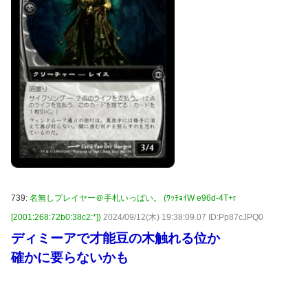
739:
名無しプレイヤー＠手札いっぱい。 (ﾜｯﾁｮｲW e96d-4T+r
[2001:268:72b0:38c2:*])
2024/09/12(木) 19:38:09.07 ID:Pp87cJPQ0
ディミーアで才能豆の木触れる位か
確かに要らないかも