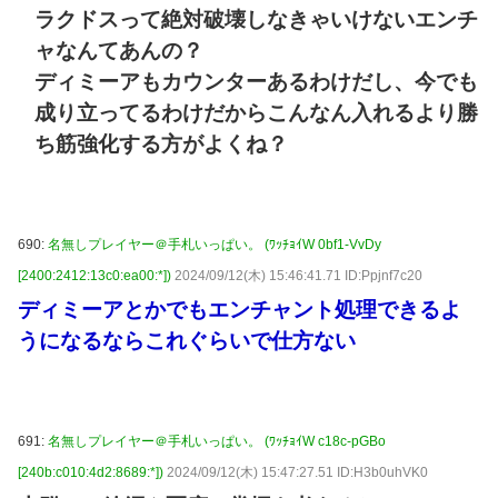
ラクドスって絶対破壊しなきゃいけないエンチ
ャなんてあんの？
ディミーアもカウンターあるわけだし、今でも
成り立ってるわけだからこんなん入れるより勝
ち筋強化する方がよくね？
690:
名無しプレイヤー＠手札いっぱい。 (ﾜｯﾁｮｲW 0bf1-VvDy
[2400:2412:13c0:ea00:*])
2024/09/12(木) 15:46:41.71 ID:Ppjnf7c20
ディミーアとかでもエンチャント処理できるよ
うになるならこれぐらいで仕方ない
691:
名無しプレイヤー＠手札いっぱい。 (ﾜｯﾁｮｲW c18c-pGBo
[240b:c010:4d2:8689:*])
2024/09/12(木) 15:47:27.51 ID:H3b0uhVK0