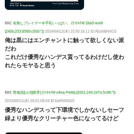
692:
名無しプレイヤー＠手札いっぱい。 (ﾜｯﾁｮｲW 2ba5-wvr8
[240b:253:8580:c500:*])
2024/09/12(木) 15:50:16.11 ID:AEo6BHXC0
俺は黒にはエンチャントに触って欲しくない派
だわ
これだけ優秀なハンデス貰ってるわけだし使わ
れたらモヤると思う
693:
警備員[Lv.3][新芽] (ﾜｯﾁｮｲW e9ea-PsWq [2001:240:247a:5c98:*])
2024/09/12(木) 16:01:08.04 ID:baRNNht20
優秀なハンデスって下環境でしかないしセーフ
緑より優秀なクリーチャー色になってるけど