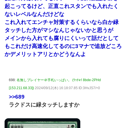
起こってるけど、正直これスタンでも入れたく
ないレベルなんだけどな
これ入れてエンチャ対策するくらいなら白か緑
タッチした方がマシなんじゃないかと思うが
メインから入れても腐りにくいって話だとして
もこれだけ高速化してるのに3マナで追放どころ
かデメリットアリとかどうなんよ
698:
名無しプレイヤー＠手札いっぱい。 (ﾜｯﾁｮｲ 8bde-2PHd
[153.211.68.33])
2024/09/12(木) 16:18:07.85 ID:3HvJS7/+0
>>689
ラクドスに緑タッチしますか