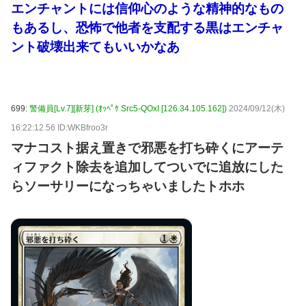
エンチャントには信仰心のような精神的なもの
もあるし、恐怖で他者を支配する黒はエンチャ
ント破壊出来てもいいかなあ
699:
警備員[Lv.7][新芽] (ｵｯﾍﾟｹ Src5-QOxI [126.34.105.162])
2024/09/12(木)
16:22:12.56 ID:WKBfroo3r
マナコスト据え置きで邪悪を打ち砕くにアーテ
ィファクト除去を追加してついでに追放にした
らソーサリーになっちゃいましたトホホ