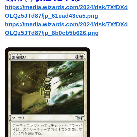
https://media.wizards.com/2024/dsk/7XfDXd
OLQz5JTd87/jp_61ead43ca5.png
https://media.wizards.com/2024/dsk/7XfDXd
OLQz5JTd87/jp_8b0cb5b626.png