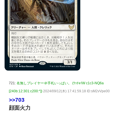
721:
名無しプレイヤー＠手札いっぱい。 (ﾜｯﾁｮｲW c1c3-NQ6a
[240b:12:301:c200:*])
2024/09/12(木) 17:41:59.18 ID:sM2vVpe00
>>703
顔面火力