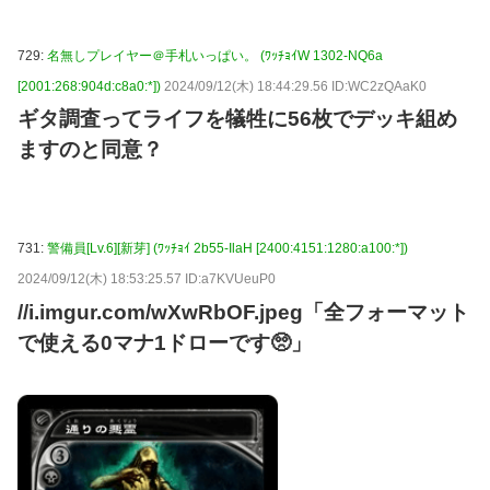
729:
名無しプレイヤー＠手札いっぱい。 (ﾜｯﾁｮｲW 1302-NQ6a
[2001:268:904d:c8a0:*])
2024/09/12(木) 18:44:29.56 ID:WC2zQAaK0
ギタ調査ってライフを犠牲に56枚でデッキ組め
ますのと同意？
731:
警備員[Lv.6][新芽] (ﾜｯﾁｮｲ 2b55-IlaH [2400:4151:1280:a100:*])
2024/09/12(木) 18:53:25.57 ID:a7KVUeuP0
//i.imgur.com/wXwRbOF.jpeg「全フォーマット
で使える0マナ1ドローです🥺」