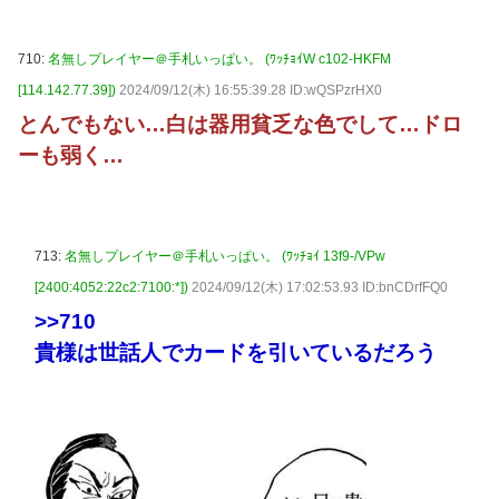
710:
名無しプレイヤー＠手札いっぱい。 (ﾜｯﾁｮｲW c102-HKFM
[114.142.77.39])
2024/09/12(木) 16:55:39.28 ID:wQSPzrHX0
とんでもない…白は器用貧乏な色でして…ドロ
ーも弱く…
713:
名無しプレイヤー＠手札いっぱい。 (ﾜｯﾁｮｲ 13f9-/VPw
[2400:4052:22c2:7100:*])
2024/09/12(木) 17:02:53.93 ID:bnCDrfFQ0
>>710
貴様は世話人でカードを引いているだろう