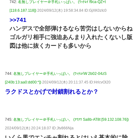
742:
名無しプレイヤー＠手札いっぱい。 (ﾜｯﾁｮｲ f9ca-QZ+t
[118.6.187.118])
2024/09/12(木) 19:58:34.84 ID:GjXK0zIc0
>>741
ハンデスで全部弾けるなら苦労はしないからね
ゴルガリ相手に強迫あんまり入れたくないし版
図は他に抜くカードも多いから
744:
名無しプレイヤー＠手札いっぱい。 (ﾜｯﾁｮｲW 2b02-04zS
[240b:13:aa0:dd00:*])
2024/09/12(木) 20:11:37.45 ID:HrlcvOl20
ラクドスとかげで封鎖割れるとか？
745:
名無しプレイヤー＠手札いっぱい。 (ｱｳｱｳ Sa8b-AT8t [59.132.108.76])
2024/09/12(木) 20:24:18.07 ID:Jtv866Nja
いくら黒でエンチャ割れるとはいえ基本的に除