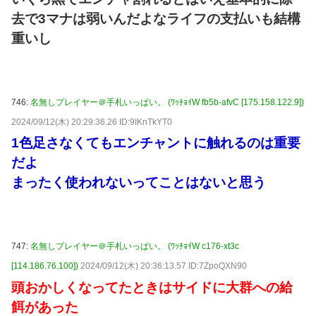
去で3マナは弱いんだよなライフの支払いも結構
重いし
746:
名無しプレイヤー＠手札いっぱい。 (ﾜｯﾁｮｲW fb5b-afvC [175.158.122.9])
2024/09/12(木) 20:29:36.26 ID:9IKnTkYT0
1色足さなくてもエンチャントに触れるのは重要
だよ
まったく使われないってことはないと思う
747:
名無しプレイヤー＠手札いっぱい。 (ﾜｯﾁｮｲW c176-xt3c
[114.186.76.100])
2024/09/12(木) 20:36:13.57 ID:7ZpoQXN90
頭おかしくなってたときはサイドに大群への給
餌があった