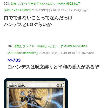
703:
名無しプレイヤー＠手札いっぱい。 (ﾜｯﾁｮｲ 9992-bL/7
[240d:1e:149:2f00:*])
2024/09/12(木) 16:38:43.76 ID:O4dQG+gl0
白でできないことってなんだっけ
ハンデスとLOぐらいか
707:
名無しプレイヤー＠手札いっぱい。 (ﾜｯﾁｮｲW fbdc-zMPU
[2001:268:99bc:d89f:*])
2024/09/12(木) 16:49:49.40 ID:Hq67tVns0
>>703
白ハンデスは呪文縛りと平和の番人があるぞ