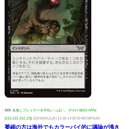
689:
名無しプレイヤー＠手札いっぱい。 (ﾜｯﾁｮｲ 8b03-/VPw
[153.222.162.25])
2024/09/12(木) 15:36:14.95 ID:WCWt7tc60
萎縮の方は海外でもカラーパイ的に議論が沸き