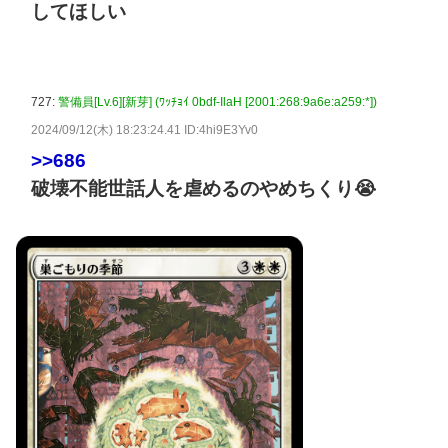
してほしい
727:
警備員[Lv.6][新芽] (ﾜｯﾁｮｲ 0bdf-IlaH [2001:268:9a6e:a259:*])
2024/09/12(木) 18:23:24.41 ID:4hi9E3Yv0
>>686
破壊不能世話人を虐めるのやめちくり😭