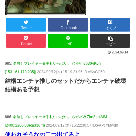
Twitter
Facebook
はてブ
Pocket
LINE
コピー
2024.09.14
685:
名無しプレイヤー＠手札いっぱい。 (ﾜｯﾁｮｲ 8b30-jK0n
[153.161.173.235])
2024/09/12(木) 15:19:21.95 ID:v/KsGIJ50
結構エンチャ推しのセットだからエンチャ破壊
結構ある予想
686:
名無しプレイヤー＠手札いっぱい。 (ﾜｯﾁｮｲW 7be2-p4MM
[2400:2200:83e:a336:*])
2024/09/12(木) 15:22:30.57 ID:PAPcYMwd0
使われそうなの二つ出てるよ