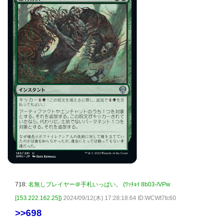
718:
名無しプレイヤー＠手札いっぱい。 (ﾜｯﾁｮｲ 8b03-/VPw
[153.222.162.25])
2024/09/12(木) 17:28:18.64 ID:WCWt7tc60
>>698