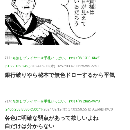
711:
名無しプレイヤー＠手札いっぱい。 (ﾜｯﾁｮｲW 1311-6fwZ
[61.22.139.249])
2024/09/12(木) 16:57:03.47 ID:2WwsiPZs0
銀行破りやら秘本で無色ドローするから平気
714:
名無しプレイヤー＠手札いっぱい。 (ﾜｯﾁｮｲW 2ba5-wvr8
[240b:253:8580:c500:*])
2024/09/12(木) 17:03:59.55 ID:AEo6BHXC0
各色に明確な弱点があって欲しいよね
白だけは分からない