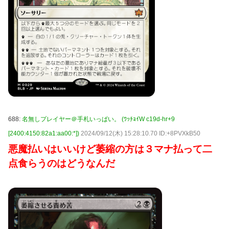
688:
名無しプレイヤー＠手札いっぱい。 (ﾜｯﾁｮｲW c19d-hr+9
[2400:4150:82a1:aa00:*])
2024/09/12(木) 15:28:10.70 ID:+8PVXkB50
悪魔払いはいいけど萎縮の方は３マナ払って二
点食らうのはどうなんだ