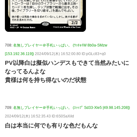
708:
名無しプレイヤー＠手札いっぱい。 (ﾜｯﾁｮｲW 8b0a-SMzw
[153.192.36.119])
2024/09/12(木) 16:52:00.80 ID:pGLc83+q0
PV以降白は擬似ハンデスもできて当然みたいに
なってるんよな
貴様は何を持ち得ないのだ状態
709:
名無しプレイヤー＠手札いっぱい。 (ｽｯｯﾌﾟ Sd33-Xle5 [49.98.145.208])
2024/09/12(木) 16:52:35.43 ID:6S0SaXiId
白は本当に何でも有りな色だもんな