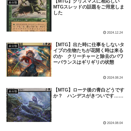
【MTG】クリスマスに相応しい
未分類
MTGスレッドの話題をご用意しま
した
2024.12.24
【MTG】出た時に仕事をしないタ
未分類
イプの生物たちが花開く時は来る
のか クリーチャーと除去のパワ
ーバランスはギリギリの状態
2024.08.24
【MTG】ローテ後の青白どうです
未分類
か？ ハンデスがきついです……
2024.08.04