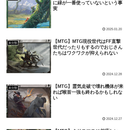
に緑が一番使っていないという事
実
2025.01.20
【MTG】MTG現役世代はFF直撃
未分類
世代だったりもするのでおじさん
たちはワクワクが抑えられない
2024.12.28
【MTG】霊気走破で壊れ機体が来
未分類
れば喉首一強も終わるかもしれな
い
2024.12.27