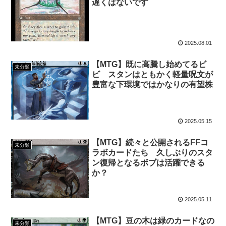
遅くはないです
2025.08.01
【MTG】既に高騰し始めてるビ
未分類
ビ スタンはともかく軽量呪文が
豊富な下環境ではかなりの有望株
2025.05.15
【MTG】続々と公開されるFFコ
未分類
ラボカードたち 久しぶりのスタ
ン復帰となるボブは活躍できる
か？
2025.05.11
【MTG】豆の木は緑のカードなの
未分類