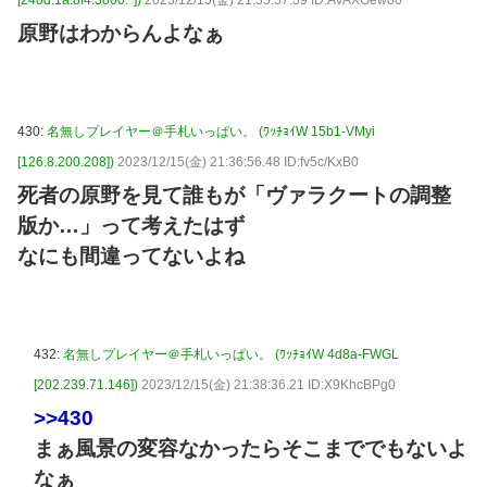
[240d:1a:8f4:3800:*])
2023/12/15(金) 21:35:57.39 ID:AvAXGewo0
原野はわからんよなぁ
430:
名無しプレイヤー＠手札いっぱい。 (ﾜｯﾁｮｲW 15b1-VMyi
[126.8.200.208])
2023/12/15(金) 21:36:56.48 ID:fv5c/KxB0
死者の原野を見て誰もが「ヴァラクートの調整
版か…」って考えたはず
なにも間違ってないよね
432:
名無しプレイヤー＠手札いっぱい。 (ﾜｯﾁｮｲW 4d8a-FWGL
[202.239.71.146])
2023/12/15(金) 21:38:36.21 ID:X9KhcBPg0
>>430
まぁ風景の変容なかったらそこまででもないよ
なぁ