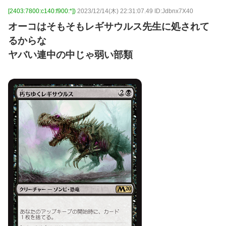
[2403:7800:c140:f900:*])
2023/12/14(木) 22:31:07.49 ID:Jdbnx7X40
オーコはそもそもレギサウルス先生に処されて
るからな
ヤバい連中の中じゃ弱い部類