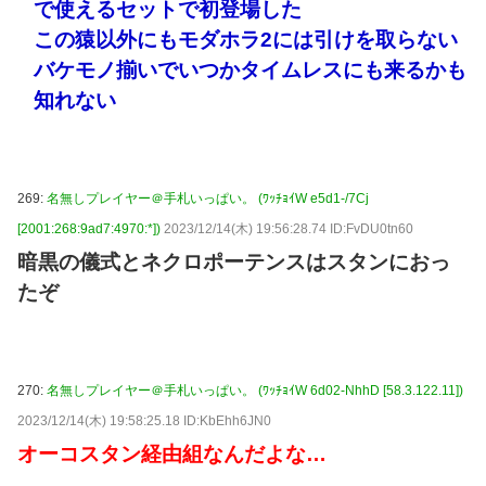
で使えるセットで初登場した
この猿以外にもモダホラ2には引けを取らない
バケモノ揃いでいつかタイムレスにも来るかも
知れない
269:
名無しプレイヤー＠手札いっぱい。 (ﾜｯﾁｮｲW e5d1-/7Cj
[2001:268:9ad7:4970:*])
2023/12/14(木) 19:56:28.74 ID:FvDU0tn60
暗黒の儀式とネクロポーテンスはスタンにおっ
たぞ
270:
名無しプレイヤー＠手札いっぱい。 (ﾜｯﾁｮｲW 6d02-NhhD [58.3.122.11])
2023/12/14(木) 19:58:25.18 ID:KbEhh6JN0
オーコスタン経由組なんだよな…