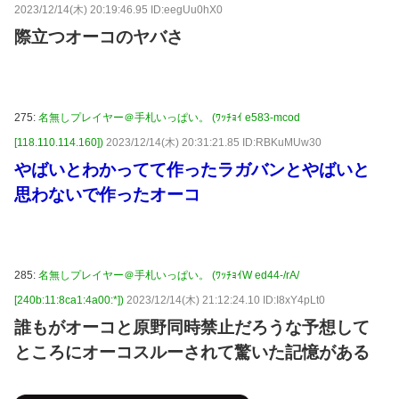
2023/12/14(木) 20:19:46.95 ID:eegUu0hX0
際立つオーコのヤバさ
275:
名無しプレイヤー＠手札いっぱい。 (ﾜｯﾁｮｲ e583-mcod
[118.110.114.160])
2023/12/14(木) 20:31:21.85 ID:RBKuMUw30
やばいとわかってて作ったラガバンとやばいと
思わないで作ったオーコ
285:
名無しプレイヤー＠手札いっぱい。 (ﾜｯﾁｮｲW ed44-/rA/
[240b:11:8ca1:4a00:*])
2023/12/14(木) 21:12:24.10 ID:I8xY4pLt0
誰もがオーコと原野同時禁止だろうな予想して
ところにオーコスルーされて驚いた記憶がある