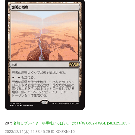
297:
名無しプレイヤー＠手札いっぱい。 (ﾜｯﾁｮｲW 6d02-FWGL [58.3.25.185])
2023/12/14(木) 22:33:45.29 ID:XOIZKNk10