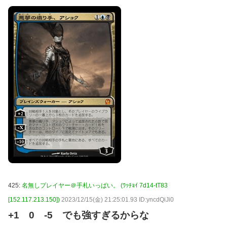
425:
名無しプレイヤー＠手札いっぱい。 (ﾜｯﾁｮｲ 7d14-tT83
[152.117.213.150])
2023/12/15(金) 21:25:01.93 ID:yncdQiJi0
+1 0 -5 でも強すぎるからな