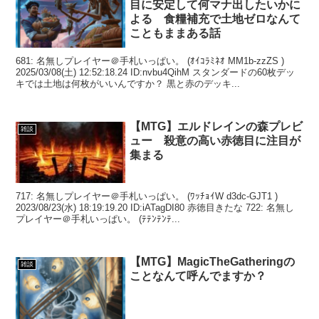
目に安定して何マナ出したいかに
よる 食糧補充で土地ゼロなんて
こともままある話
681: 名無しプレイヤー＠手札いっぱい。 (ｵｲｺﾗﾐﾈｵ MM1b-zzZS )
2025/03/08(土) 12:52:18.24 ID:nvbu4QihM スタンダードの60枚デッ
キでは土地は何枚がいいんですか？ 黒と赤のデッキ...
【MTG】エルドレインの森プレビ
雑談
ュー 殺意の高い赤徳目に注目が
集まる
717: 名無しプレイヤー＠手札いっぱい。 (ﾜｯﾁｮｲW d3dc-GJT1 )
2023/08/23(水) 18:19:19.20 ID:iATagDI80 赤徳目きたな 722: 名無し
プレイヤー＠手札いっぱい。 (ﾃﾃﾝﾃﾝﾃ...
【MTG】MagicTheGatheringの
雑談
ことなんて呼んでますか？