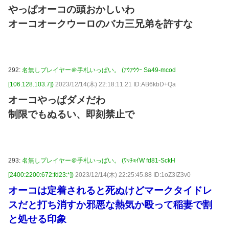
やっぱオーコの頭おかしいわ
オーコオークウーロのバカ三兄弟を許すな
292:
名無しプレイヤー＠手札いっぱい。 (ｱｳｱｳｳｰ Sa49-mcod
[106.128.103.7])
2023/12/14(木) 22:18:11.21 ID:AB6kbD+Qa
オーコやっぱダメだわ
制限でもぬるい、即刻禁止で
293:
名無しプレイヤー＠手札いっぱい。 (ﾜｯﾁｮｲW fd81-SckH
[2400:2200:672:fd23:*])
2023/12/14(木) 22:25:45.88 ID:1oZ3IZ3v0
オーコは定着されると死ぬけどマークタイドレ
スだと打ち消すか邪悪な熱気か殴って稲妻で割
と処せる印象