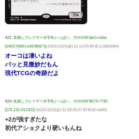
421:
名無しプレイヤー＠手札いっぱい。 (ﾜｯﾁｮｲW abc1-ndax
[2403:7800:c140:f900:*])
2023/12/15(金) 21:13:05.88 ID:1JzBGGlb0
オーコは凄いよね
パッと見微妙だもん
現代TCGの奇跡だよ
424:
名無しプレイヤー＠手札いっぱい。 (ﾜｯﾁｮｲW 9b73-+T3K
[175.132.43.247])
2023/12/15(金) 21:20:26.27 ID:IEuE+bdK0
+2が強すぎたな
初代アショクより硬いもんね