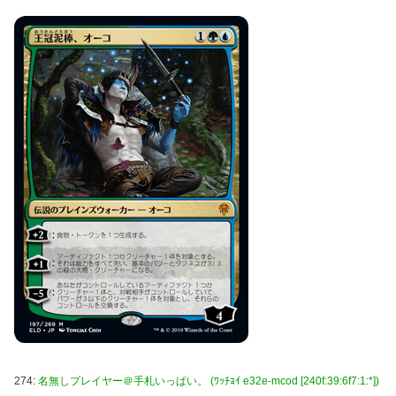
274:
名無しプレイヤー＠手札いっぱい。 (ﾜｯﾁｮｲ e32e-mcod [240f:39:6f7:1:*])