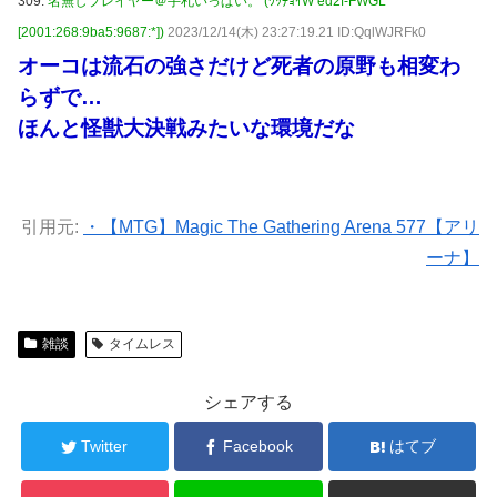
309:
名無しプレイヤー＠手札いっぱい。 (ﾜｯﾁｮｲW ed2f-FWGL
[2001:268:9ba5:9687:*])
2023/12/14(木) 23:27:19.21 ID:QqlWJRFk0
オーコは流石の強さだけど死者の原野も相変わ
らずで…
ほんと怪獣大決戦みたいな環境だな
引用元:
・【MTG】Magic The Gathering Arena 577【アリ
ーナ】
雑談
タイムレス
シェアする
Twitter
Facebook
はてブ