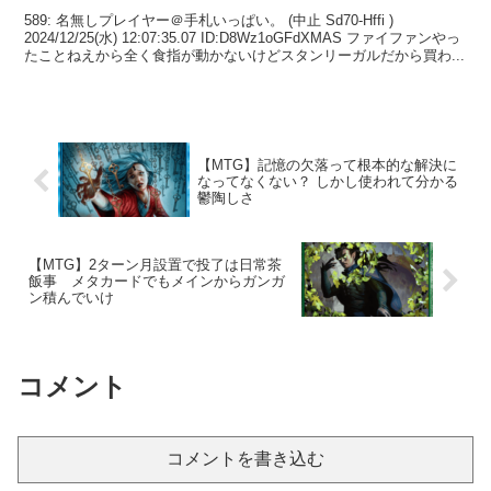
589: 名無しプレイヤー＠手札いっぱい。 (中止 Sd70-Hffi )
2024/12/25(水) 12:07:35.07 ID:D8Wz1oGFdXMAS ファイファンやっ
たことねえから全く食指が動かないけどスタンリーガルだから買わ...
【MTG】記憶の欠落って根本的な解決に
なってなくない？ しかし使われて分かる
鬱陶しさ
【MTG】2ターン月設置で投了は日常茶
飯事 メタカードでもメインからガンガ
ン積んでいけ
コメント
コメントを書き込む