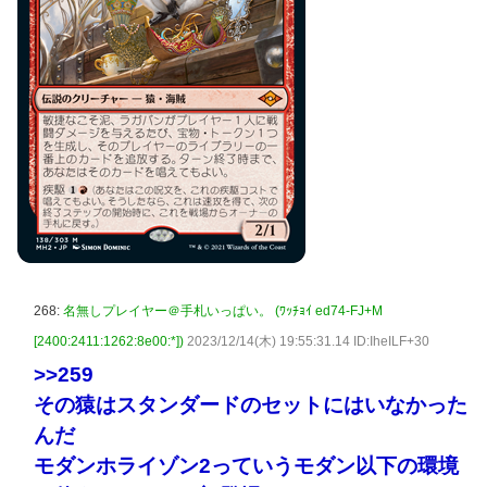
268:
名無しプレイヤー＠手札いっぱい。 (ﾜｯﾁｮｲ ed74-FJ+M
[2400:2411:1262:8e00:*])
2023/12/14(木) 19:55:31.14 ID:IheILF+30
>>259
その猿はスタンダードのセットにはいなかった
んだ
モダンホライゾン2っていうモダン以下の環境