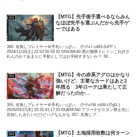
【MTG】先手後手選べるならみん
雑談
なほぼ先手を選ぶんだから先手ゲ
ーではある
380: 名無しプレイヤー＠手札いっぱい。 (ﾜｯﾁｮｲ cd93-2uFP )
2024/11/16(土) 22:53:50.59 ID:Sfi5OMUt0 黒の無限ドレインこれ許さ
れんのか？あまりに手順としてはお手軽すぎないか？ 38...
【MTG】今の赤系アグロはかなり
雑談
強いけど、主要なカードはあと2
年残る 3年ローテは果たして正
解だったのか…
355: 名無しプレイヤー＠手札いっぱい。 (ﾜｯﾁｮｲW cb56-UTgG )
2025/03/27(木) 20:26:43.17 ID:l0UB6ENi0 アリーナがスタン禁止先に
告知したみたいだけどバグなんかな 357: 名無しプ...
【MTG】土地採用枚数は何ターン
雑談