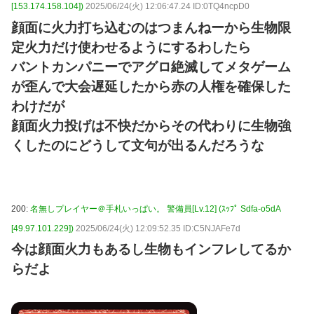
[153.174.158.104])
2025/06/24(火) 12:06:47.24 ID:0TQ4ncpD0
顔面に火力打ち込むのはつまんねーから生物限
定火力だけ使わせるようにするわしたら
バントカンパニーでアグロ絶滅してメタゲーム
が歪んで大会遅延したから赤の人権を確保した
わけだが
顔面火力投げは不快だからその代わりに生物強
くしたのにどうして文句が出るんだろうな
200:
名無しプレイヤー＠手札いっぱい。 警備員[Lv.12] (ｽｯﾌﾟ Sdfa-o5dA
[49.97.101.229])
2025/06/24(火) 12:09:52.35 ID:C5NJAFe7d
今は顔面火力もあるし生物もインフレしてるか
らだよ