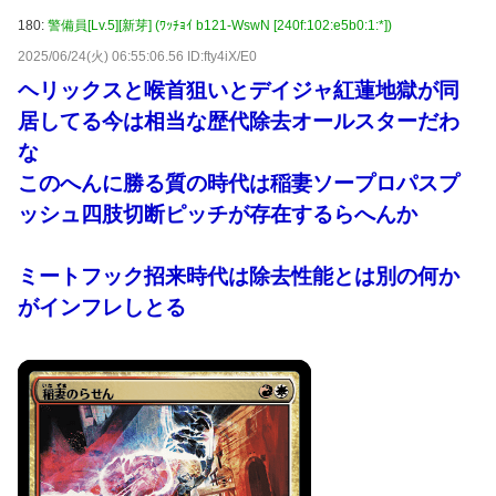
180:
警備員[Lv.5][新芽] (ﾜｯﾁｮｲ b121-WswN [240f:102:e5b0:1:*])
2025/06/24(火) 06:55:06.56 ID:fty4iX/E0
ヘリックスと喉首狙いとデイジャ紅蓮地獄が同
居してる今は相当な歴代除去オールスターだわ
な
このへんに勝る質の時代は稲妻ソープロパスプ
ッシュ四肢切断ピッチが存在するらへんか
ミートフック招来時代は除去性能とは別の何か
がインフレしとる