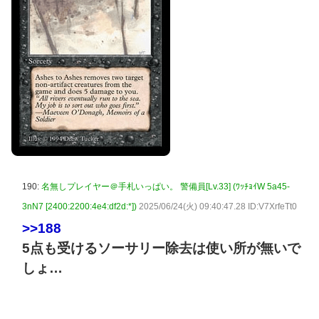
190:
名無しプレイヤー＠手札いっぱい。 警備員[Lv.33] (ﾜｯﾁｮｲW 5a45-
3nN7 [2400:2200:4e4:df2d:*])
2025/06/24(火) 09:40:47.28 ID:V7XrfeTt0
>>188
5点も受けるソーサリー除去は使い所が無いで
しょ…