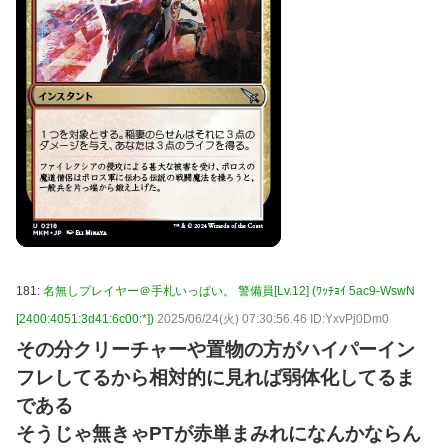
181:
名無しプレイヤー＠手札いっぱい。 警備員[Lv.12] (ﾜｯﾁｮｲ 5ac9-WswN
[2400:4051:3d41:6c00:*])
2025/06/24(火) 07:30:56.46 ID:YxvPj0Dm0
その分クリーチャーや置物の方がハイパーイン
フレしてるから相対的に見れば弱体化してるま
である
そうじゃ無きゃPTが赤単まみれになんかならん