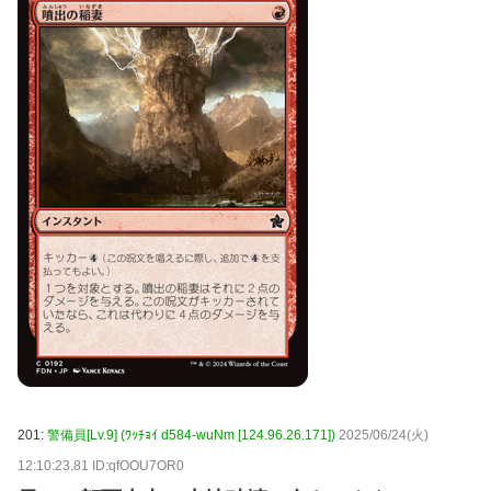
201:
警備員[Lv.9] (ﾜｯﾁｮｲ d584-wuNm [124.96.26.171])
2025/06/24(火)
12:10:23.81 ID:qfOOU7OR0