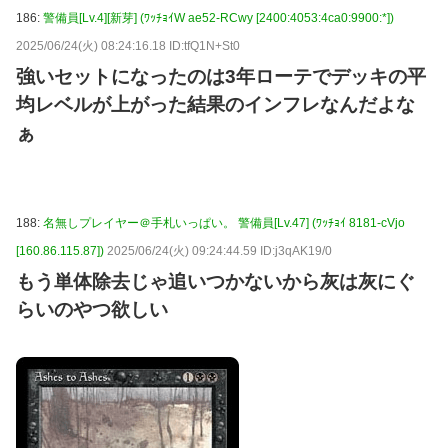
186:
警備員[Lv.4][新芽] (ﾜｯﾁｮｲW ae52-RCwy [2400:4053:4ca0:9900:*])
2025/06/24(火) 08:24:16.18 ID:tfQ1N+St0
強いセットになったのは3年ローテでデッキの平
均レベルが上がった結果のインフレなんだよな
ぁ
188:
名無しプレイヤー＠手札いっぱい。 警備員[Lv.47] (ﾜｯﾁｮｲ 8181-cVjo
[160.86.115.87])
2025/06/24(火) 09:24:44.59 ID:j3qAK19/0
もう単体除去じゃ追いつかないから灰は灰にぐ
らいのやつ欲しい