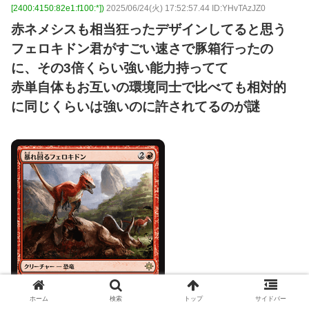
[2400:4150:82e1:f100:*])
2025/06/24(火) 17:52:57.44 ID:YHvTAzJZ0
赤ネメシスも相当狂ったデザインしてると思う
フェロキドン君がすごい速さで豚箱行ったの
に、その3倍くらい強い能力持ってて
赤単自体もお互いの環境同士で比べても相対的
に同じくらいは強いのに許されてるのが謎
ホーム
検索
トップ
サイドバー