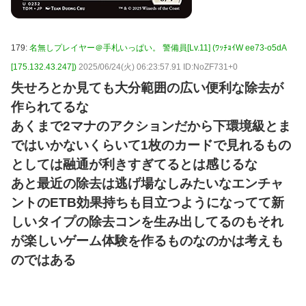
179:
名無しプレイヤー＠手札いっぱい。 警備員[Lv.11] (ﾜｯﾁｮｲW ee73-o5dA
[175.132.43.247])
2025/06/24(火) 06:23:57.91 ID:NoZF731+0
失せろとか見ても大分範囲の広い便利な除去が
作られてるな
あくまで2マナのアクションだから下環境級とま
ではいかないくらいて1枚のカードで見れるもの
としては融通が利きすぎてるとは感じるな
あと最近の除去は逃げ場なしみたいなエンチャ
ントのETB効果持ちも目立つようになってて新
しいタイプの除去コンを生み出してるのもそれ
が楽しいゲーム体験を作るものなのかは考えも
のではある