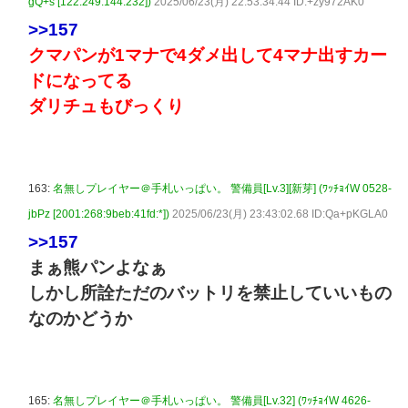
gQ+s [122.249.144.232])
2025/06/23(月) 22:53:34.44 ID:+zy972AK0
>>157
クマパンが1マナで4ダメ出して4マナ出すカー
ドになってる
ダリチュもびっくり
163:
名無しプレイヤー＠手札いっぱい。 警備員[Lv.3][新芽] (ﾜｯﾁｮｲW 0528-
jbPz [2001:268:9beb:41fd:*])
2025/06/23(月) 23:43:02.68 ID:Qa+pKGLA0
>>157
まぁ熊パンよなぁ
しかし所詮ただのバットリを禁止していいもの
なのかどうか
165:
名無しプレイヤー＠手札いっぱい。 警備員[Lv.32] (ﾜｯﾁｮｲW 4626-