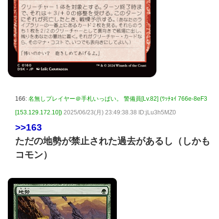
166:
名無しプレイヤー＠手札いっぱい。 警備員[Lv.82] (ﾜｯﾁｮｲ 766e-8eF3
[153.129.172.10])
2025/06/23(月) 23:49:38.38 ID:jLu3h5MZ0
>>163
ただの地勢が禁止された過去があるし（しかも
コモン）