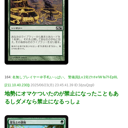
164:
名無しプレイヤー＠手札いっぱい。 警備員[Lv.19] (ﾜｯﾁｮｲW fa7f-Ep8L
[211.10.40.230])
2025/06/23(月) 23:45:41.39 ID:3/jzuQzg0
地勢にオマケついたのが禁止になったこともあ
るしダメなら禁止になるっしょ