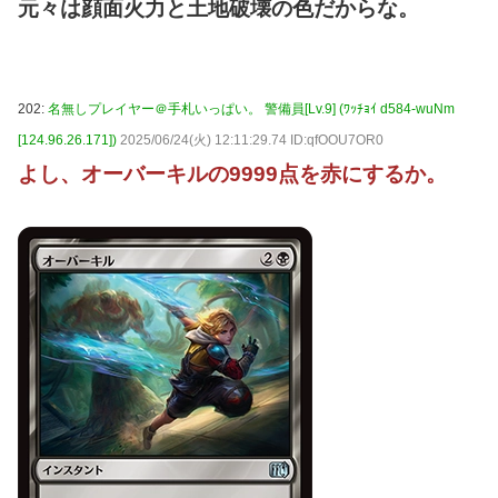
元々は顔面火力と土地破壊の色だからな。
202:
名無しプレイヤー＠手札いっぱい。 警備員[Lv.9] (ﾜｯﾁｮｲ d584-wuNm
[124.96.26.171])
2025/06/24(火) 12:11:29.74 ID:qfOOU7OR0
よし、オーバーキルの9999点を赤にするか。