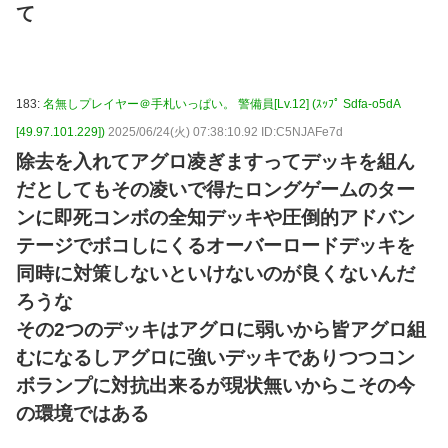
て
183:
名無しプレイヤー＠手札いっぱい。 警備員[Lv.12] (ｽｯﾌﾟ Sdfa-o5dA
[49.97.101.229])
2025/06/24(火) 07:38:10.92 ID:C5NJAFe7d
除去を入れてアグロ凌ぎますってデッキを組ん
だとしてもその凌いで得たロングゲームのター
ンに即死コンボの全知デッキや圧倒的アドバン
テージでボコしにくるオーバーロードデッキを
同時に対策しないといけないのが良くないんだ
ろうな
その2つのデッキはアグロに弱いから皆アグロ組
むになるしアグロに強いデッキでありつつコン
ボランプに対抗出来るが現状無いからこその今
の環境ではある