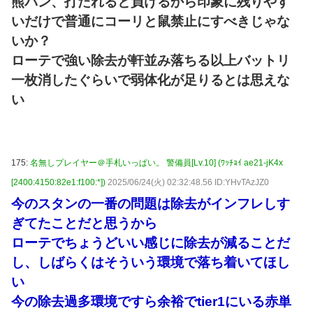
熊パン、打たれると負けるから印象に残りやす
いだけで普通にコーリと鼠禁止にすべきじゃな
いか？
ローテで強い除去が軒並み落ちる以上バットリ
一枚消したぐらいで弱体化が足りるとは思えな
い
175:
名無しプレイヤー＠手札いっぱい。 警備員[Lv.10] (ﾜｯﾁｮｲ ae21-jK4x
[2400:4150:82e1:f100:*])
2025/06/24(火) 02:32:48.56 ID:YHvTAzJZ0
今のスタンの一番の問題は除去がインフレしす
ぎてたことだと思うから
ローテでちょうどいい感じに除去が減ることだ
し、しばらくはそういう環境で落ち着いてほし
い
今の除去過多環境ですら余裕でtier1にいる赤単