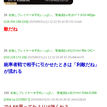
26:
名無しプレイヤー＠手札いっぱい。 警備員[Lv.9] (ｵｯﾍﾟｹ Sr33-WQgu
[126.254.198.224])
2025/06/21(土) 12:22:55.42 ID:1S+12ailr
敵だね
28:
名無しプレイヤー＠手札いっぱい。 警備員[Lv.81] (ﾜｯﾁｮｲ ff6e-15C+
[153.129.172.10])
2025/06/21(土) 12:32:24.90 ID:JSoIMmmY0
統率者戦で相手に引かせたときは「利敵だね」
が流れる
150:
名無しプレイヤー＠手札いっぱい。 警備員[Lv.8] (ﾜｯﾁｮｲ 558d-E2BB
[240d:1a:21f:5f00:*])
2025/06/23(月) 19:39:34.30 ID:JxhScQEy0
でもFF思ってたよりは強くね？