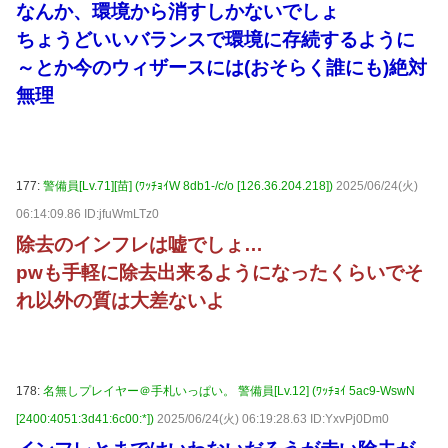
なんか、環境から消すしかないでしょ
ちょうどいいバランスで環境に存続するように
～とか今のウィザースには(おそらく誰にも)絶対
無理
177:
警備員[Lv.71][苗] (ﾜｯﾁｮｲW 8db1-/c/o [126.36.204.218])
2025/06/24(火)
06:14:09.86 ID:jfuWmLTz0
除去のインフレは嘘でしょ…
pwも手軽に除去出来るようになったくらいでそ
れ以外の質は大差ないよ
178:
名無しプレイヤー＠手札いっぱい。 警備員[Lv.12] (ﾜｯﾁｮｲ 5ac9-WswN
[2400:4051:3d41:6c00:*])
2025/06/24(火) 06:19:28.63 ID:YxvPj0Dm0