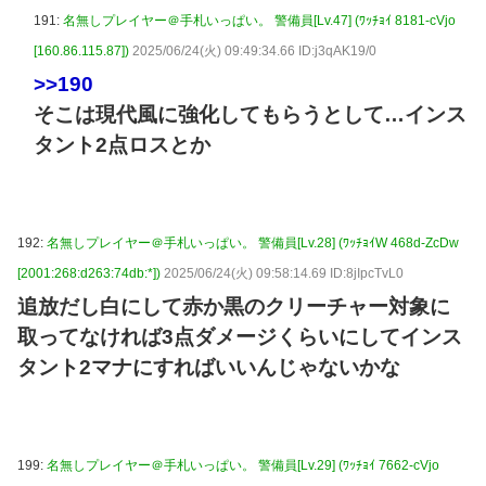
191:
名無しプレイヤー＠手札いっぱい。 警備員[Lv.47] (ﾜｯﾁｮｲ 8181-cVjo
[160.86.115.87])
2025/06/24(火) 09:49:34.66 ID:j3qAK19/0
>>190
そこは現代風に強化してもらうとして…インス
タント2点ロスとか
192:
名無しプレイヤー＠手札いっぱい。 警備員[Lv.28] (ﾜｯﾁｮｲW 468d-ZcDw
[2001:268:d263:74db:*])
2025/06/24(火) 09:58:14.69 ID:8jIpcTvL0
追放だし白にして赤か黒のクリーチャー対象に
取ってなければ3点ダメージくらいにしてインス
タント2マナにすればいいんじゃないかな
199:
名無しプレイヤー＠手札いっぱい。 警備員[Lv.29] (ﾜｯﾁｮｲ 7662-cVjo