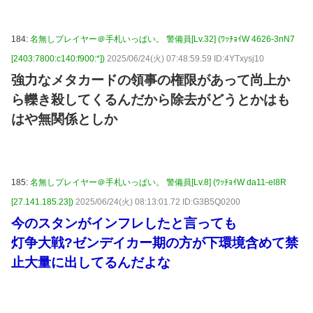
184:
名無しプレイヤー＠手札いっぱい。 警備員[Lv.32] (ﾜｯﾁｮｲW 4626-3nN7
[2403:7800:c140:f900:*])
2025/06/24(火) 07:48:59.59 ID:4YTxysj10
強力なメタカードの領事の権限があって尚上か
ら轢き殺してくるんだから除去がどうとかはも
はや無関係としか
185:
名無しプレイヤー＠手札いっぱい。 警備員[Lv.8] (ﾜｯﾁｮｲW da11-el8R
[27.141.185.23])
2025/06/24(火) 08:13:01.72 ID:G3B5Q0200
今のスタンがインフレしたと言っても
灯争大戦?ゼンデイカー期の方が下環境含めて禁
止大量に出してるんだよな