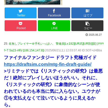
Twitter
Facebook
はてブ
Pocket
LINE
コピー
2025.06.27
25:
名無しプレイヤー＠手札いっぱい。 警備員[Lv.192][UR武][UR防][苗] (ｱｳｱｳ
ｳｰT Sa23-AFj/ [106.154.147.8])
2025/06/21(土) 12:03:07.40 ID:SOT+cHBba
ファイナルファンタジー ドラフト究極ガイド
https://draftsim.com/mtg-fin-draft-guide/
>リミテッドでは《リスティックの研究》は最悪
だ！絶対にプレイしないほうがいい。それに、
《リスティックの研究》に象徴的なシーンが使
われているのも本当に気に入らない。ユウナが
①を支払えなくて泣いているように見えるか
ら。