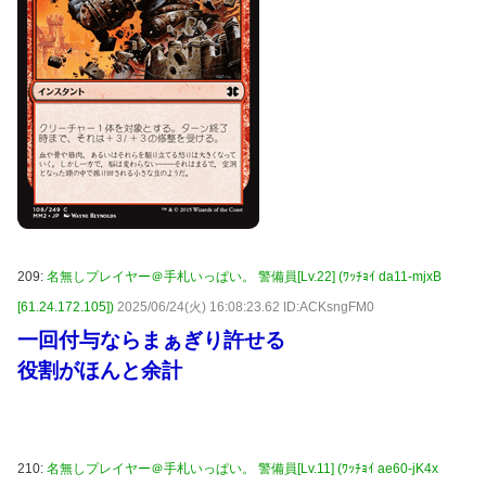
209:
名無しプレイヤー＠手札いっぱい。 警備員[Lv.22] (ﾜｯﾁｮｲ da11-mjxB
[61.24.172.105])
2025/06/24(火) 16:08:23.62 ID:ACKsngFM0
一回付与ならまぁぎり許せる
役割がほんと余計
210:
名無しプレイヤー＠手札いっぱい。 警備員[Lv.11] (ﾜｯﾁｮｲ ae60-jK4x