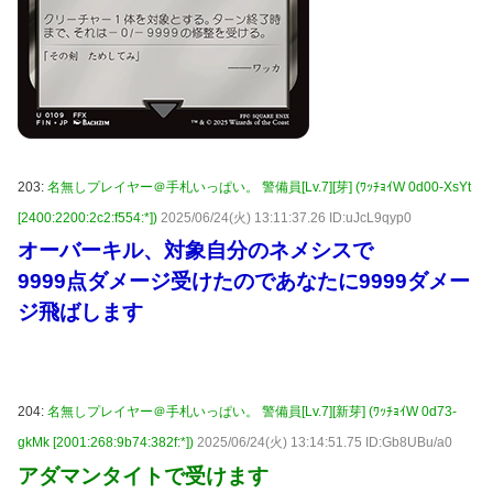
203:
名無しプレイヤー＠手札いっぱい。 警備員[Lv.7][芽] (ﾜｯﾁｮｲW 0d00-XsYt
[2400:2200:2c2:f554:*])
2025/06/24(火) 13:11:37.26 ID:uJcL9qyp0
オーバーキル、対象自分のネメシスで
9999点ダメージ受けたのであなたに9999ダメー
ジ飛ばします
204:
名無しプレイヤー＠手札いっぱい。 警備員[Lv.7][新芽] (ﾜｯﾁｮｲW 0d73-
gkMk [2001:268:9b74:382f:*])
2025/06/24(火) 13:14:51.75 ID:Gb8UBu/a0
アダマンタイトで受けます