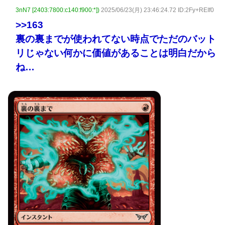
3nN7 [2403:7800:c140:f900:*])
2025/06/23(月) 23:46:24.72 ID:2Fy+REIf0
>>163
裏の裏までが使われてない時点でただのバット
リじゃない何かに価値があることは明白だから
ね…