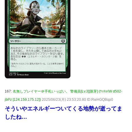
167:
名無しプレイヤー＠手札いっぱい。 警備員[Lv.3][新芽] (ﾜｯﾁｮｲW d502-
jbPz [124.159.175.12])
2025/06/23(月) 23:53:20.80 ID:RwHGQBqp0
そういやエネルギーついてくる地勢が逝ってま
したね…