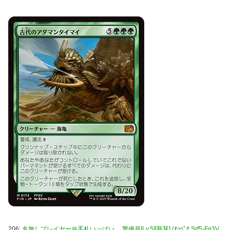
206:
名無しプレイヤー＠手札いっぱい。 警備員[Lv.5][新芽] (ｵｯﾍﾟｹ Srf5-Fq3V