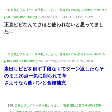
151:
名無しプレイヤー＠手札いっぱい。 警備員[Lv.8][新] (ﾜｯﾁｮｲW b62d-jbPz
[2001:268:9ba6:1b40:*])
2025/06/23(月) 19:49:33.30 ID:V/EK0ZV/0
正直ビビなんてさほど使われないと思ってまし
た…
157:
名無しプレイヤー＠手札いっぱい。 警備員[Lv.32] (ﾜｯﾁｮｲW 4626-3nN7
[2403:7800:c140:f900:*])
2025/06/23(月) 22:10:33.01 ID:2Fy+REIf0
素出しビビを倒す手段なくてターン返したらそ
のまま20点一気に削られて草
さようなら熊パンと食糧補充
160:
名無しプレイヤー＠手札いっぱい。 警備員[Lv.63] (ﾜｯﾁｮｲW 3139-