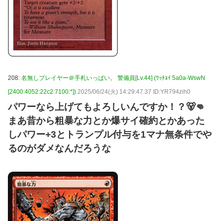
208:
名無しプレイヤー＠手札いっぱい。 警備員[Lv.44] (ﾜｯﾁｮｲ 5a0a-WswN
[2400:4052:22c2:7100:*])
2025/06/24(火) 14:29:47.37 ID:YR794zih0
パワーなら上げてもよろしいんですか！？🐻👊
まあ昔から粗暴な力とか爆サイ確約とかあった
しパワー+3とトランプル付与を1マナ無条件でや
るのがダメなんだろうな