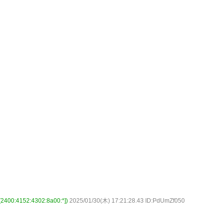
:4152:4302:8a00:*])
2025/01/30(木) 17:21:28.43 ID:PdUmZf050