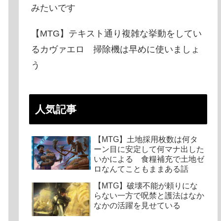
みたいです
【MTG】テキスト通り複雑な挙動をしてい
るカヴァエロ 掃除機は早めに使いましょ
う
人気記事
【MTG】土地採用枚数は何タ
ーン目に安定して何マナ出した
いかによる 食糧補充で土地ゼ
ロなんてこともままある話
【MTG】破壊不能が頼りにな
らない一方で呪禁と護法はなか
なかの活躍を見せている