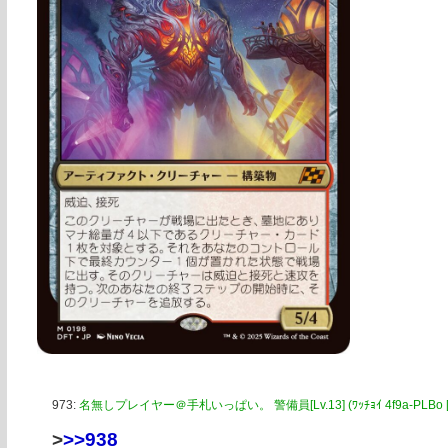
973:
名無しプレイヤー＠手札いっぱい。 警備員[Lv.13] (ﾜｯﾁｮｲ 4f9a-PLBo [2400
>
>>938