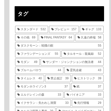
タグ
スタンダード
532
プレビュー
157
ギャグ
133
その他
69
FINAL FANTASY
64
久遠の終端
58
ダスクモーン：戦慄の館
55
ファウンデーションズ
55
タルキール：龍嵐録
52
モダン
49
サンダー・ジャンクションの無法者
44
ブルームバロウ
44
霊気走破
43
タイムレス
40
禁止改訂
39
ヒストリック
39
モダンホライゾン3
37
紙
37
エルドレインの森
33
パイオニア
33
イクサラン：失われし洞窟
33
先行情報
29