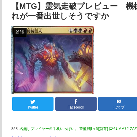
【MTG】霊気走破プレビュー 
れが一番出世しそうですか
雑談
Twitter
Facebook
はてブ
858:
名無しプレイヤー＠手札いっぱい。 警備員[Lv.6][新芽] (ﾆｸｸｴ MM72-ZAZs [49