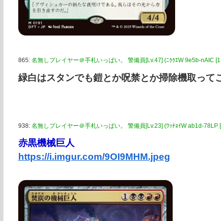
865:
名無しプレイヤー＠手札いっぱい。 警備員[Lv.47] (ﾆｸｸｴW 9e5b-nAIC [175.
緑白はスタンでも鎧とか呪禁とか掃除機取って
938:
名無しプレイヤー＠手札いっぱい。 警備員[Lv.23] (ﾜｯﾁｮｲW ab1d-78LP [2400
赤黒機械巨人
https://i.imgur.com/9OI9MHM.jpeg