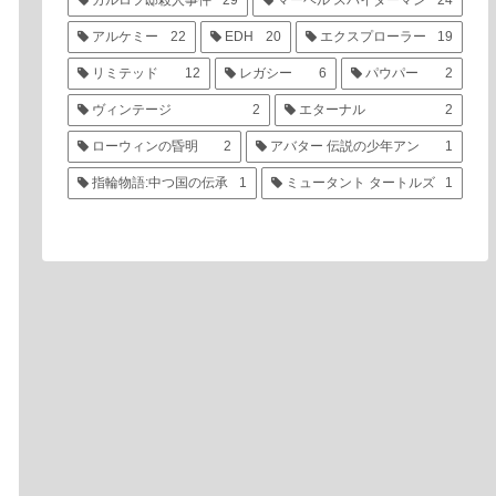
カルロフ邸殺人事件
29
マーベル スパイダーマン
24
アルケミー
22
EDH
20
エクスプローラー
19
リミテッド
12
レガシー
6
パウパー
2
ヴィンテージ
2
エターナル
2
ローウィンの昏明
2
アバター 伝説の少年アン
1
指輪物語:中つ国の伝承
1
ミュータント タートルズ
1