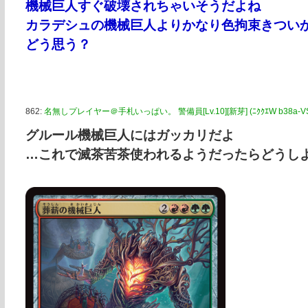
機械巨人すぐ破壊されちゃいそうだよね
カラデシュの機械巨人よりかなり色拘束きつい
どう思う？
862:
名無しプレイヤー＠手札いっぱい。 警備員[Lv.10][新芽] (ﾆｸｸｴW b38a-VSkq [
グルール機械巨人にはガッカリだよ
…これで滅茶苦茶使われるようだったらどうし