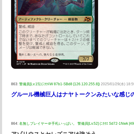
863:
警備員[Lv.15] (ﾆｸｸｴW 87b1-SBd8 [126.120.255.8])
2025/01/29(水) 18:5
グルール機械巨人はナヤトークンみたいな感じ
864:
名無しプレイヤー＠手札いっぱい。 警備員[Lv.52] (ﾆｸｸｴ Sd72-1Nwk [49.98