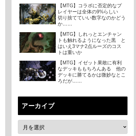
【MTG】コラボに否定的なプ
レイヤーは全体の9%らしい
切り捨てていい数字なのかどう
か……
【MTG】しれっとエンチャン
トも触れるようになった黒 と
はいえ3マナ2点ルーズのコス
トは重いか
【MTG】イゼット果敢に有利
なデッキももちろんある 他の
デッキに勝てるかは微妙なとこ
ろだが……
アーカイブ