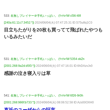
533:
名無しプレイヤー＠手札いっぱい。 (ﾜｯﾁｮｲW cf36-l6fI
[240a:61:11c7:3452:*])
2024/06/04(火) 07:47:25.31 ID:S75u8q1C0
目立ちたがりを20枚も買ってて飛ばれたやつも
いるみたいだ
531:
名無しプレイヤー＠手札いっぱい。 (ﾜｯﾁｮｲW 5354-xkZn
[2001:268:9a2d:d5f3:*])
2024/06/04(火) 07:47:16.01 ID:6hDAzvJv0
感謝の泣き寝入りは草
541:
名無しプレイヤー＠手札いっぱい。 (ﾜｯﾁｮｲW 6f26-9r0h
[2001:268:986f:b733:*])
2024/06/04(火) 08:06:52.58 ID:Azs00OXH0
直近のユーザからの証言