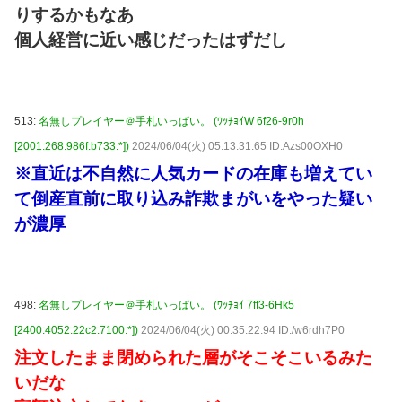
りするかもなあ
個人経営に近い感じだったはずだし
513:
名無しプレイヤー＠手札いっぱい。 (ﾜｯﾁｮｲW 6f26-9r0h
[2001:268:986f:b733:*])
2024/06/04(火) 05:13:31.65 ID:Azs00OXH0
※直近は不自然に人気カードの在庫も増えてい
て倒産直前に取り込み詐欺まがいをやった疑い
が濃厚
498:
名無しプレイヤー＠手札いっぱい。 (ﾜｯﾁｮｲ 7ff3-6Hk5
[2400:4052:22c2:7100:*])
2024/06/04(火) 00:35:22.94 ID:/w6rdh7P0
注文したまま閉められた層がそこそこいるみた
いだな