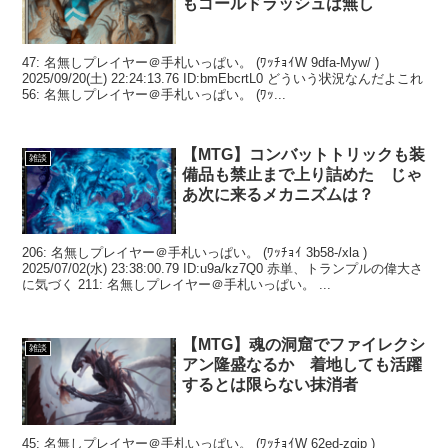
もゴールドラッシュは無し
47: 名無しプレイヤー＠手札いっぱい。 (ﾜｯﾁｮｲW 9dfa-Myw/ )
2025/09/20(土) 22:24:13.76 ID:bmEbcrtL0 どういう状況なんだよこれ
56: 名無しプレイヤー＠手札いっぱい。 (ﾜｯ...
【MTG】コンバットトリックも装
雑談
備品も禁止まで上り詰めた じゃ
あ次に来るメカニズムは？
206: 名無しプレイヤー＠手札いっぱい。 (ﾜｯﾁｮｲ 3b58-/xla )
2025/07/02(水) 23:38:00.79 ID:u9a/kz7Q0 赤単、トランプルの偉大さ
に気づく 211: 名無しプレイヤー＠手札いっぱい。 ...
【MTG】魂の洞窟でファイレクシ
雑談
アン隆盛なるか 着地しても活躍
するとは限らない抹消者
45: 名無しプレイヤー＠手札いっぱい。 (ﾜｯﾁｮｲW 62ed-zgip )