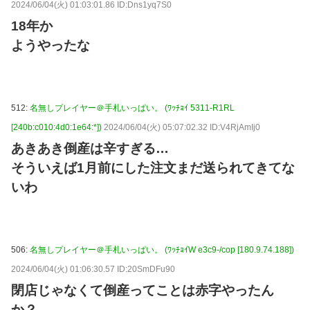
2024/06/04(火) 01:03:01.86 ID:Dns1yq7S0
18年か
ようやったな
512:
名無しプレイヤー＠手札いっぱい。 (ﾜｯﾁｮｲ 5311-R1RL
[240b:c010:4d0:1e64:*])
2024/06/04(火) 05:07:02.32 ID:V4RjAmIj0
あきあき倒産は辛すぎる…
そういえば1月前にした注文まだ送られてきてな
いわ
506:
名無しプレイヤー＠手札いっぱい。 (ﾜｯﾁｮｲW e3c9-/cop [180.9.74.188])
2024/06/04(火) 01:06:30.57 ID:20SmDFu90
閉店じゃなくて倒産ってことは赤字やったん
か？