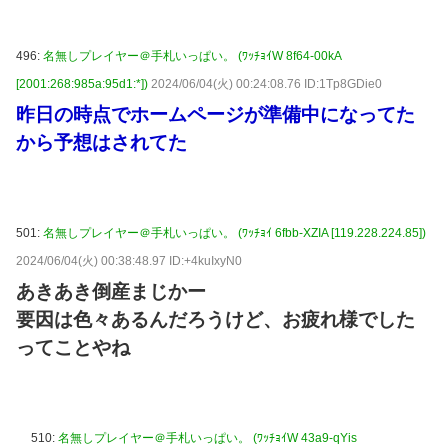
496:
名無しプレイヤー＠手札いっぱい。 (ﾜｯﾁｮｲW 8f64-00kA
[2001:268:985a:95d1:*])
2024/06/04(火) 00:24:08.76 ID:1Tp8GDie0
昨日の時点でホームページが準備中になってた
から予想はされてた
501:
名無しプレイヤー＠手札いっぱい。 (ﾜｯﾁｮｲ 6fbb-XZIA [119.228.224.85])
2024/06/04(火) 00:38:48.97 ID:+4kuIxyN0
あきあき倒産まじかー
要因は色々あるんだろうけど、お疲れ様でした
ってことやね
510:
名無しプレイヤー＠手札いっぱい。 (ﾜｯﾁｮｲW 43a9-qYis