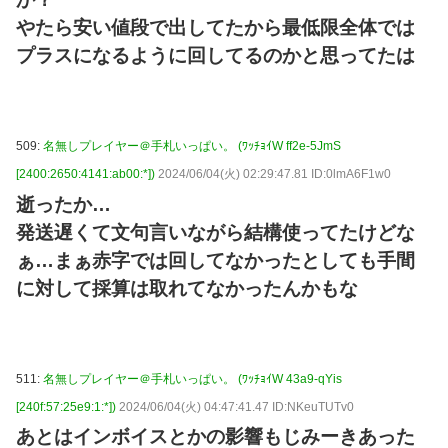
やたら安い値段で出してたから最低限全体では
プラスになるように回してるのかと思ってたは
509:
名無しプレイヤー＠手札いっぱい。 (ﾜｯﾁｮｲW ff2e-5JmS
[2400:2650:4141:ab00:*])
2024/06/04(火) 02:29:47.81 ID:0lmA6F1w0
逝ったか…
発送遅くて文句言いながら結構使ってたけどな
ぁ…まぁ赤字では回してなかったとしても手間
に対して採算は取れてなかったんかもな
511:
名無しプレイヤー＠手札いっぱい。 (ﾜｯﾁｮｲW 43a9-qYis
[240f:57:25e9:1:*])
2024/06/04(火) 04:47:41.47 ID:NKeuTUTv0
あとはインボイスとかの影響もじみーきあった