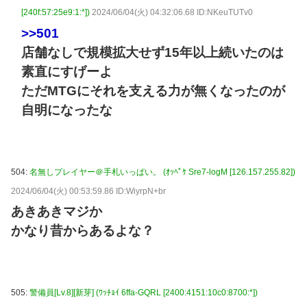
[240f:57:25e9:1:*])
2024/06/04(火) 04:32:06.68 ID:NKeuTUTv0
>>501
店舗なしで規模拡大せず15年以上続いたのは
素直にすげーよ
ただMTGにそれを支える力が無くなったのが
自明になったな
504:
名無しプレイヤー＠手札いっぱい。 (ｵｯﾍﾟｹ Sre7-logM [126.157.255.82])
2024/06/04(火) 00:53:59.86 ID:WiyrpN+br
あきあきマジか
かなり昔からあるよな？
505:
警備員[Lv.8][新芽] (ﾜｯﾁｮｲ 6ffa-GQRL [2400:4151:10c0:8700:*])