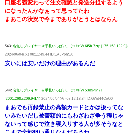
口座名義変わって注文確認と発送分担するよう
になったんかなぁって思ってたわ
まあこの状況で今までありがとうとはならん
543:
名無しプレイヤー＠手札いっぱい。 (ﾜｯﾁｮｲW 6f5b-7zrp [175.158.122.9])
2024/06/04(火) 08:11:49.44 ID:EALPphS/0
安いには安いだけの理由があるんだ
544:
名無しプレイヤー＠手札いっぱい。 (ﾜｯﾁｮｲW 53d9-tMYT
[2001:268:c206:94f:*])
2024/06/04(火) 08:12:18.84 ID:GWd44CoQ0
まあでも再録禁止の高額カードとかは扱ってな
いみたいだし被害額的にもわざわざ争う程じゃ
ないって感じで泣き寝入りする人が多そうなと
こまで全部狙い通りなんだろうね