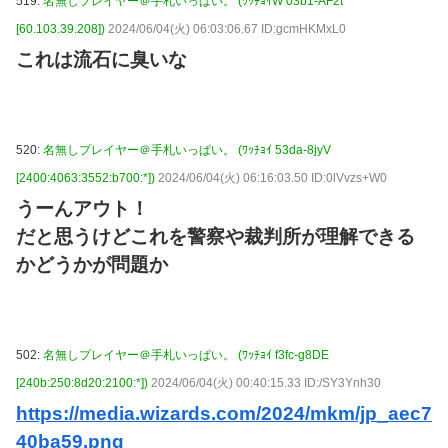
519:
名無しプレイヤー＠手札いっぱい。 (ﾜｯﾁｮｲW 03b1-AF2t
[60.103.39.208])
2024/06/04(火) 06:03:06.67 ID:gcmHKMxL0
これは流石に臭いな
520:
名無しプレイヤー＠手札いっぱい。 (ﾜｯﾁｮｲ 53da-8jyV
[2400:4063:3552:b700:*])
2024/06/04(火) 06:16:03.50 ID:0lVvzs+W0
うーんアウト！
だと思うけどこれを警察や裁判所が理解できる
かどうかが問題か
502:
名無しプレイヤー＠手札いっぱい。 (ﾜｯﾁｮｲ f3fc-g8DE
[240b:250:8d20:2100:*])
2024/06/04(火) 00:40:15.33 ID:/SY3Ynh30
https://media.wizards.com/2024/mkm/jp_aec7
40ba59.png