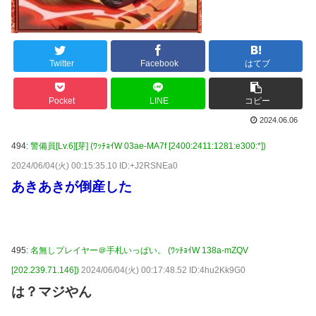
Twitter
Facebook
はてブ
Pocket
LINE
コピー
2024.06.06
494:
警備員[Lv.6][芽] (ﾜｯﾁｮｲW 03ae-MA7f [2400:2411:1281:e300:*])
2024/06/04(火) 00:15:35.10 ID:+J2RSNEa0
あきあきが倒産した
495:
名無しプレイヤー＠手札いっぱい。 (ﾜｯﾁｮｲW 138a-mZQV
[202.239.71.146])
2024/06/04(火) 00:17:48.52 ID:4hu2Kk9G0
は？マジやん