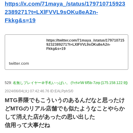
https://x.com/71maya_/status/179710715923
2389271?t=LXlFVVL9sOKu8eA2n-
Fkkg&s=19
https://twitter.com/71maya_/status/179710715
9232389271?t=LXlFVVL9sOKu8eA2n-
Fkkg&s=19
twitter.com
529:
名無しプレイヤー＠手札いっぱい。 (ﾜｯﾁｮｲW 6f5b-7zrp [175.158.122.9])
2024/06/04(火) 07:42:46.76 ID:EALPphS/0
MTG界隈でもこういうのあるんだなと思ったけ
どMTGのリアル店舗でも似たようなことやらか
して消えた店があったの思い出した
信用って大事だね