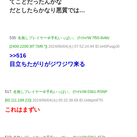
てことだったんかな
だとしたらかなり悪質では…
535:
名無しプレイヤー＠手札いっぱい。 (ﾜｯﾁｮｲW 7f50-8vMz
[2400:2200:3f7:7bf9:*])
2024/06/04(火) 07:52:24.94 ID:oH0PuqgJ0
>>516
目立ちたがりがジワジワ来る
517:
名無しプレイヤー＠手札いっぱい。 (ﾜｯﾁｮｲW 03b1-R5NP
[60.111.189.22])
2024/06/04(火) 05:32:38.69 ID:UidkpmFT0
これはまずい