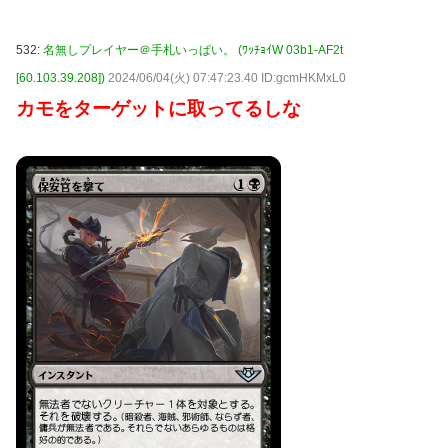
532:
名無しプレイヤー＠手札いっぱい。 (ﾜｯﾁｮｲW 03b1-AF2t
[60.103.39.208])
2024/06/04(火) 07:47:23.40 ID:gcmHKMxL0
カモをターゲットに取ってるしな