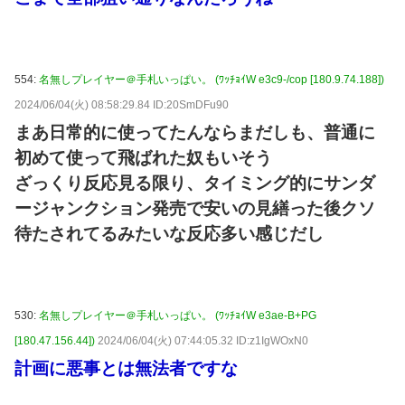
554:
名無しプレイヤー＠手札いっぱい。 (ﾜｯﾁｮｲW e3c9-/cop [180.9.74.188])
2024/06/04(火) 08:58:29.84 ID:20SmDFu90
まあ日常的に使ってたんならまだしも、普通に
初めて使って飛ばれた奴もいそう
ざっくり反応見る限り、タイミング的にサンダ
ージャンクション発売で安いの見繕った後クソ
待たされてるみたいな反応多い感じだし
530:
名無しプレイヤー＠手札いっぱい。 (ﾜｯﾁｮｲW e3ae-B+PG
[180.47.156.44])
2024/06/04(火) 07:44:05.32 ID:z1IgWOxN0
計画に悪事とは無法者ですな