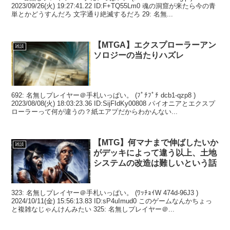
2023/09/26(火) 19:27:41.22 ID:F+TQ55Lm0 魂の洞窟が来たら今の青
単とかどうすんだろ 文字通り絶滅するだろ 29: 名無...
【MTGA】エクスプローラーアン
雑談
ソロジーの当たりハズレ
692: 名無しプレイヤー＠手札いっぱい。 (ﾌﾟﾁﾌﾟﾁ dcb1-qzp8 )
2023/08/08(火) 18:03:23.36 ID:SijFIdKy00808 パイオニアとエクスプ
ローラーって何が違うの？紙エアプだからわかんない...
【MTG】何マナまで伸ばしたいか
雑談
がデッキによって違う以上、土地
システムの改造は難しいという話
323: 名無しプレイヤー＠手札いっぱい。 (ﾜｯﾁｮｲW 474d-96J3 )
2024/10/11(金) 15:56:13.83 ID:sP4uImud0 このゲームなんかちょっ
と複雑なじゃんけんみたい 325: 名無しプレイヤー＠...