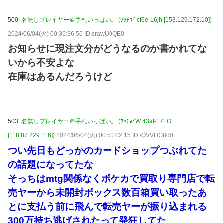
500:
名無しプレイヤー＠手札いっぱい。 (ﾜｯﾁｮｲ cf6e-L6jh [153.129.172.10])
2024/06/04(火) 00:36:36.56 ID:crawU0QE0
お知らせに現注文分がどうなるのか書かれてな
いから不安よな
在庫はあるんだろうけど
503:
名無しプレイヤー＠手札いっぱい。 (ﾜｯﾁｮｲW 43af-L7LG
[118.87.229.116])
2024/06/04(火) 00:50:02.15 ID:/QVVHG8d0
つい先日もどっかのカードショップつぶれてた
の話題になってたな
そっちはmtg関係なくポケカで買取り専門店で転
売ヤーから未開封ボックス数百箱買い取ったあ
とに支払う前に飛んで転売ヤーが振り込まれる
300万持ち逃げされたって発狂してた