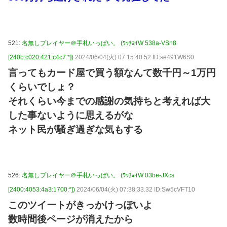
521:
名無しプレイヤー＠手札いっぱい。 (ﾜｯﾁｮｲW 538a-VSn8
[240b:c020:421:c4c7:*])
2024/06/04(火) 07:15:40.52 ID:se491W6S0
言ってもカード屋で買う額なんて数千円～1万円
くらいでしょ？
それくらい今までの感謝の気持ちと考えれば大
した事ないように思えるがな
ネット民が騒ぎ過ぎな気もする
526:
名無しプレイヤー＠手札いっぱい。 (ﾜｯﾁｮｲW 03be-JXcs
[2400:4053:4a3:1700:*])
2024/06/04(火) 07:38:33.32 ID:Sw5cVFT10
このツイートがきっかけっぽいよ
数時間後ページが消えたから