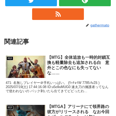
gathermato
関連記事
【MTG】全体追放も一時的封鎖互
雑談
換も軽量除去も追加される白 意
外とこの色なにも失ってない
な……
471: 名無しプレイヤー＠手札いっぱい。 (ﾜｯﾁｮｲW 7785-fvZ6 )
2025/07/19(土) 17:44:16.08 ID:u5o9uMUG0 速太刀の擁護者ってなん
で使われないの パック剥いたら出てきてビビったわ...
【MTGA】アリーナにて領界路の
雑談
彼方がリリースされる なお今回