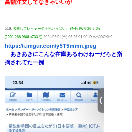
高額注文してなきゃいいが
516:
名無しプレイヤー＠手札いっぱい。 (ﾜｯﾁｮｲW 6f26-9r0h
[2001:268:986f:b733:*])
2024/06/04(火) 05:25:01.00 ID:Azs00OXH0
https://i.imgur.com/y5T5mmn.jpeg
あきあきにこんな在庫あるわけねーだろと指
摘されてた一例