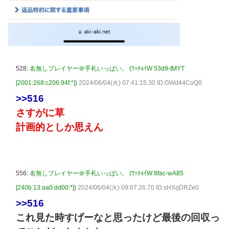
528:
名無しプレイヤー＠手札いっぱい。 (ﾜｯﾁｮｲW 53d9-tMYT
[2001:268:c206:94f:*])
2024/06/04(火) 07:41:15.30 ID:GWd44CoQ0
>>516
さすがに草
計画的としか思えん
556:
名無しプレイヤー＠手札いっぱい。 (ﾜｯﾁｮｲW 8fac-wA85
[240b:13:aa0:dd00:*])
2024/06/04(火) 09:07:26.70 ID:sHXqDRZe0
>>516
これ見た時すげーなと思ったけど最後の回収っ