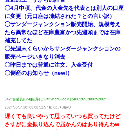
◯4月中頃、代金の入金先を代表とは別人の口座
に変更（元口座は凍結された？との言い訳）
◯サンダージャンクション販売開始、規模考え
たら異常なほど在庫豊富かつ先週頭までは在庫
補充してた
◯先週末くらいからサンダージャンクションの
販売ページいきなり消去
◯昨日までは普通に注文、入金受付
◯倒産のお知らせ（new!）
542:
警備員[Lv.4][新芽] (ﾜｯﾁｮｲW bff8-logM [2400:2651:800:5200:*])
2024/06/04(火) 08:08:52.57 ID:0b5+Ulpv0
遅くても良いやって思っていつも買ってたけど
さすがに金振り込んで届かんのはあり得んわw