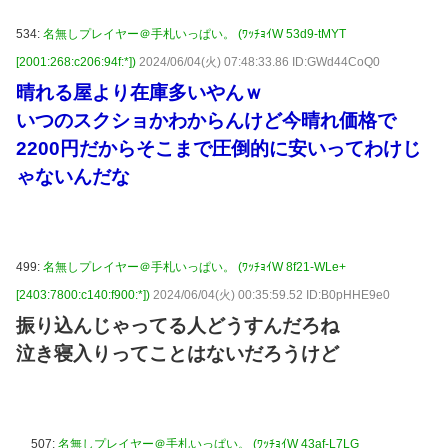
534:
名無しプレイヤー＠手札いっぱい。 (ﾜｯﾁｮｲW 53d9-tMYT
[2001:268:c206:94f:*])
2024/06/04(火) 07:48:33.86 ID:GWd44CoQ0
晴れる屋より在庫多いやんｗ
いつのスクショかわからんけど今晴れ価格で
2200円だからそこまで圧倒的に安いってわけじ
ゃないんだな
499:
名無しプレイヤー＠手札いっぱい。 (ﾜｯﾁｮｲW 8f21-WLe+
[2403:7800:c140:f900:*])
2024/06/04(火) 00:35:59.52 ID:B0pHHE9e0
振り込んじゃってる人どうすんだろね
泣き寝入りってことはないだろうけど
507:
名無しプレイヤー＠手札いっぱい。 (ﾜｯﾁｮｲW 43af-L7LG