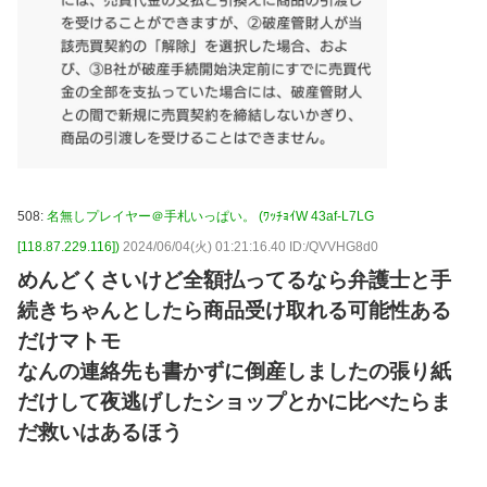
508:
名無しプレイヤー＠手札いっぱい。 (ﾜｯﾁｮｲW 43af-L7LG
[118.87.229.116])
2024/06/04(火) 01:21:16.40 ID:/QVVHG8d0
めんどくさいけど全額払ってるなら弁護士と手
続きちゃんとしたら商品受け取れる可能性ある
だけマトモ
なんの連絡先も書かずに倒産しましたの張り紙
だけして夜逃げしたショップとかに比べたらま
だ救いはあるほう