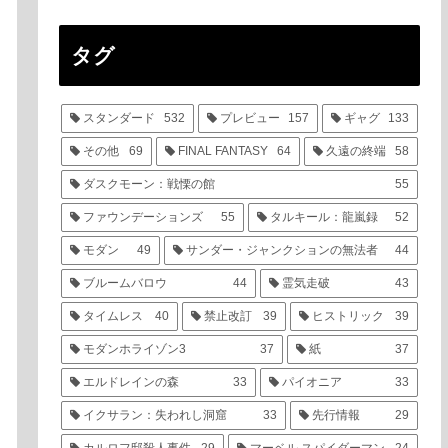
タグ
スタンダード
532
プレビュー
157
ギャグ
133
その他
69
FINAL FANTASY
64
久遠の終端
58
ダスクモーン：戦慄の館
55
ファウンデーションズ
55
タルキール：龍嵐録
52
モダン
49
サンダー・ジャンクションの無法者
44
ブルームバロウ
44
霊気走破
43
タイムレス
40
禁止改訂
39
ヒストリック
39
モダンホライゾン3
37
紙
37
エルドレインの森
33
パイオニア
33
イクサラン：失われし洞窟
33
先行情報
29