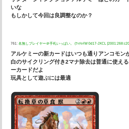
いな
もしかして今回は良調整なのか？
761:
名無しプレイヤー＠手札いっぱい。 (ﾜｯﾁｮｲW 0d17-JXCL [2001:268:c20f:b
アルケミーの新カードはいつも通りアンコモン
白のサイクリング付き2マナ除去は普通に使え
ーカードだよ
玩具として遊ぶには最適