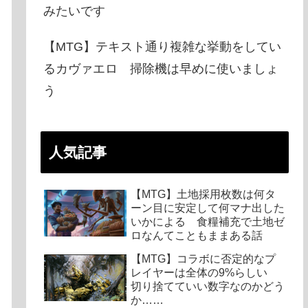
みたいです
【MTG】テキスト通り複雑な挙動をしてい
るカヴァエロ 掃除機は早めに使いましょ
う
人気記事
【MTG】土地採用枚数は何タ
ーン目に安定して何マナ出した
いかによる 食糧補充で土地ゼ
ロなんてこともままある話
【MTG】コラボに否定的なプ
レイヤーは全体の9%らしい
切り捨てていい数字なのかどう
か……