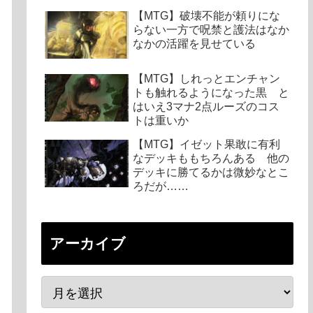
【MTG】破壊不能が頼りにな
らない一方で呪禁と護法はなか
なかの活躍を見せている
【MTG】しれっとエンチャン
トも触れるようになった黒 と
はいえ3マナ2点ルーズのコス
トは重いか
【MTG】イゼット果敢に有利
なデッキももちろんある 他の
デッキに勝てるかは微妙なとこ
ろだが……
アーカイブ