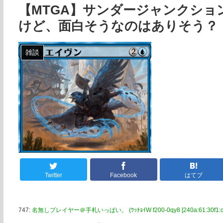
【MTGA】サンダージャンクシ
けど、面白そうなのはありそう？
雑談
Twitter
Facebook
はてブ
747:
名無しプレイヤー＠手札いっぱい。 (ﾜｯﾁｮｲW f200-0qy8 [240a:61:30f1:ce2