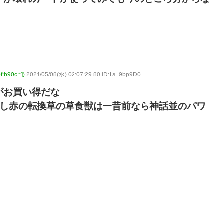
90c:*])
2024/05/08(水) 02:07:29.80 ID:1s+9bp9D0
がお買い得だな
るし赤の転換草の草食獣は一昔前なら神話並のパワ