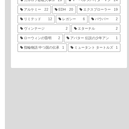
カルロフ邸殺人事件
29
マーベル スパイダーマン
24
アルケミー
22
EDH
20
エクスプローラー
19
リミテッド
12
レガシー
6
パウパー
2
ヴィンテージ
2
エターナル
2
ローウィンの昏明
2
アバター 伝説の少年アン
1
指輪物語:中つ国の伝承
1
ミュータント タートルズ
1