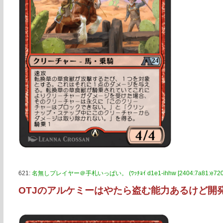
621:
名無しプレイヤー＠手札いっぱい。 (ﾜｯﾁｮｲ d1e1-ihhw [2404:7a81:e720:8
OTJのアルケミーはやたら盗む能力あるけど開