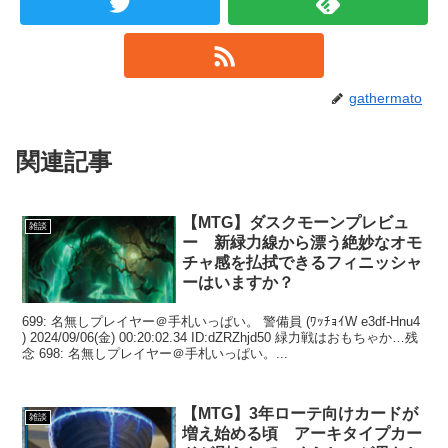
gathermato
関連記事
【MTG】ダスクモーンプレビュ
雑談
ー 新緑力線から漂う絶妙なオモ
チャ感を払拭できるフィニッシャ
ーはいますか？
699: 名無しプレイヤー＠手札いっぱい。 警備員 (ﾜｯﾁｮｲW e3df-Hnu4
) 2024/09/06(金) 00:20:02.34 ID:dZRZhjd50 緑力戦はおもちゃか…残
念 698: 名無しプレイヤー＠手札いっぱい。...
【MTG】3年ローテ向けカードが
雑談
増え始める頃 アーキタイプカー