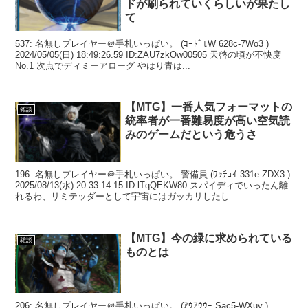
ドが刷られていくらしいが果たし
て
537: 名無しプレイヤー＠手札いっぱい。 (ｺｰﾄﾞﾓW 628c-7Wo3 )
2024/05/05(日) 18:49:26.59 ID:ZAU7zkOw00505 天啓の頃が不快度
No.1 次点でディミーアローグ やはり青は...
【MTG】一番人気フォーマットの
雑談
統率者が一番難易度が高い空気読
みのゲームだという危うさ
196: 名無しプレイヤー＠手札いっぱい。 警備員 (ﾜｯﾁｮｲ 331e-ZDX3 )
2025/08/13(水) 20:33:14.15 ID:lTqQEKW80 スパイディでいったん離
れるわ、リミテッダーとして宇宙にはガッカリしたし...
【MTG】今の緑に求められている
雑談
ものとは
206: 名無しプレイヤー＠手札いっぱい。 (ｱｳｱｳｳｰ Sac5-WXuy )