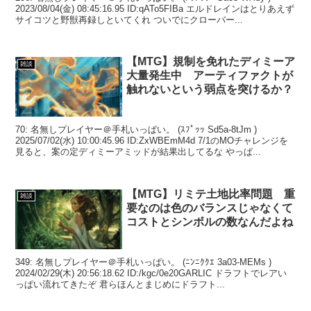
2023/08/04(金) 08:45:16.95 ID:qATo5FIBa エルドレインはとりあえず
サイコツと野獣再録しといてくれ ついでにクローバー...
【MTG】規制を免れたディミーア
雑談
大量発生中 アーティファクトが
触れないという弱点を突けるか？
70: 名無しプレイヤー＠手札いっぱい。 (ｽﾌﾟｯｯ Sd5a-8tJm )
2025/07/02(水) 10:00:45.96 ID:ZxWBEmM4d 7/1のMOチャレンジを
見ると、案の定ディミーアミッドが結果出してるな やっぱ...
【MTG】リミテ土地比率問題 重
雑談
要なのは色のバランスじゃなくて
コストとシンボルの数なんだよね
349: 名無しプレイヤー＠手札いっぱい。 (ﾆﾝﾆｸｸｴ 3a03-MEMs )
2024/02/29(木) 20:56:18.62 ID:/kgc/0e20GARLIC ドラフトでレアい
っぱい流れてきたぞ 君らほんとまじめにドラフト...