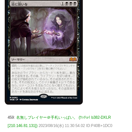
459:
名無しプレイヤー＠手札いっぱい。 (ﾜｯﾁｮｲ b382-DXLR
[210.146.81.131])
2023/08/16(水) 11:30:54.02 ID:P40B+1DC0