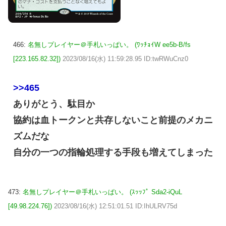
466:
名無しプレイヤー＠手札いっぱい。 (ﾜｯﾁｮｲW ee5b-B/fs
[223.165.82.32])
2023/08/16(水) 11:59:28.95 ID:twRWuCnz0
>>465
ありがとう、駄目か
協約は血トークンと共存しないこと前提のメカニ
ズムだな
自分の一つの指輪処理する手段も増えてしまった
473:
名無しプレイヤー＠手札いっぱい。 (ｽｯｯﾌﾟ Sda2-iQuL
[49.98.224.76])
2023/08/16(水) 12:51:01.51 ID:IhULRV75d