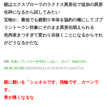
鏡はエクスプローラのラクドス異形化で追加の異形
化枠になるから試してみたい
宝物か、最低でも鏡割り本体を協約の種にしてゴブ
リントークン対象にそのまま異形化唱えられる
色拘束きつすぎて変わり谷抜くことになるからそれ
がどうなるかだな
536:
名無しプレイヤー＠手札いっぱい。 (ｽｯｯﾌﾟ Sda2-USI+
[49.96.242.88])
2023/08/16(水) 16:35:59.64 ID:SutnG7Ctd
鏡に願いを「シェオルです、指輪です、カーンで
す」
胃が痛くなるな