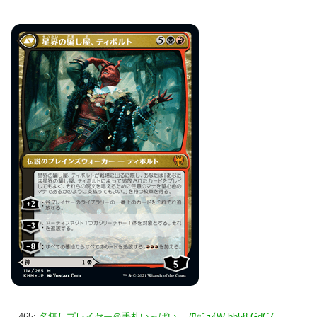
465:
名無しプレイヤー＠手札いっぱい。 (ﾜｯﾁｮｲW bb58-GdC7