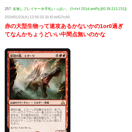
257:
名無しプレイヤー＠手札いっぱい。 (ﾜｯﾁｮｲ 251d-amFq [60.39.213.231])
2024/01/23(火) 13:56:33.30 ID:biIG7icA0
赤の大型生物って速攻あるかないかの1or0過ぎ
てなんかちょうどいい中間点無いのかな