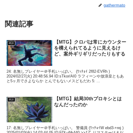
gathermato
関連記事
【MTG】クロパは常にカウンター
雑談
を構えられてるように見えるけ
ど、案外ギリギリだったりもする
24: 名無しプレイヤー＠手札いっぱい。 (ﾜｯﾁｮｲ 2f82-EVRh )
2024/02/27(火) 20:48:56.94 ID:sTkor/AI0 ラフィーンや放浪皇ともあ
と5ヶ月でさよならか とんでもないメスどもだわ 5: ...
【MTG】結局30thプロキシとは
雑談
なんだったのか
17: 名無しプレイヤー＠手札いっぱい。 警備員 (ﾜｯﾁｮｲW ebd3-+rej )
2025/01/03(金) 14:03:44.05 ID:FDLuNk440 >>1乙 リマスターはまだ