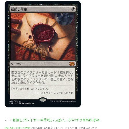
298:
名無しプレイヤー＠手札いっぱい。 (ﾜﾝﾐﾝｸﾞｸ MM49-tjVa
[58.90.120.235])
2024/01/23(火) 16:50:57.95 ID:l7vGydPcM