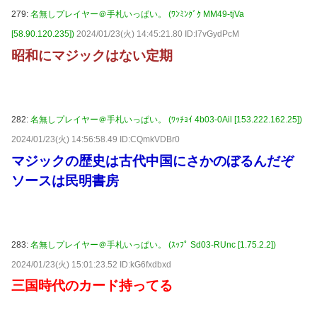
279:
名無しプレイヤー＠手札いっぱい。 (ﾜﾝﾐﾝｸﾞｸ MM49-tjVa
[58.90.120.235])
2024/01/23(火) 14:45:21.80 ID:l7vGydPcM
昭和にマジックはない定期
282:
名無しプレイヤー＠手札いっぱい。 (ﾜｯﾁｮｲ 4b03-0Ail [153.222.162.25])
2024/01/23(火) 14:56:58.49 ID:CQmkVDBr0
マジックの歴史は古代中国にさかのぼるんだぞ
ソースは民明書房
283:
名無しプレイヤー＠手札いっぱい。 (ｽｯﾌﾟ Sd03-RUnc [1.75.2.2])
2024/01/23(火) 15:01:23.52 ID:kG6fxdbxd
三国時代のカード持ってる