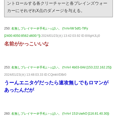
ントロールする各クリーチャーと各プレインズウォー
カーにそれぞれX点のダメージを与える。
250:
名無しプレイヤー＠手札いっぱい。 (ﾜｯﾁｮｲW 5df1-TIFy
[2400:4050:8562:d600:*])
2024/01/23(火) 13:42:03.92 ID:8XlgHJLj0
名前がかっこいいな
253:
名無しプレイヤー＠手札いっぱい。 (ﾜｯﾁｮｲ 4b03-0Ail [153.222.162.25])
2024/01/23(火) 13:48:03.33 ID:CQmkVDBr0
うーんエニタゲだったら速攻無しでもロマンが
あったんだが
260:
名無しプレイヤー＠手札いっぱい。 (ﾜｯﾁｮｲ 151f-zwhO [116.81.40.30])