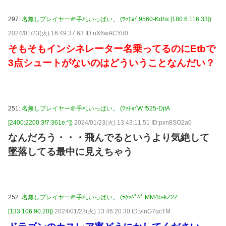
297:
名無しプレイヤー＠手札いっぱい。 (ﾜｯﾁｮｲ 9560-Kdhx [180.6.116.33])
2024/01/23(火) 16:49:37.63 ID:nX6wACYd0
そもそもインシネレーター名乗ってるのにEtbで
3点シュートがないのはどういうことなんだい？
251:
名無しプレイヤー＠手札いっぱい。 (ﾜｯﾁｮｲW f525-DjtA
[2400:2200:3f7:361e:*])
2024/01/23(火) 13:43:11.51 ID:pxn8SO2a0
なんだろう・・・飛んでるというより気絶して
墜落してる最中に見えちゃう
252:
名無しプレイヤー＠手札いっぱい。 (ﾗｸｯﾍﾟﾍﾟ MM4b-kZ2Z
[133.106.90.20])
2024/01/23(火) 13:46:20.30 ID:vlnG7qcTM