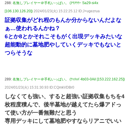
288:
名無しプレイヤー＠手札いっぱい。 (ｱｳｱｳｳｰ Sa29-si4x
[106.130.126.20])
2024/01/23(火) 15:22:25.12 ID:J+ugezrua
証拠収集がどれ程のもんか分からないんだよな
ぁ…使われるんかね？
6とか8とかそれこそもがく出現デッキみたいな
超能動的に墓地肥やしていくデッキでもないと
つらそうな
289:
名無しプレイヤー＠手札いっぱい。 (ﾜｯﾁｮｲ 4b03-0Ail [153.222.162.25])
2024/01/23(火) 15:31:30.93 ID:CQmkVDBr0
しなくても強い、すると超強い証拠収集もちを4
枚程度積んで、後半墓地が越えてたら爆アドっ
て使い方が一番無難だと思う
専用デッキにして墓地肥やすならリアニでいい