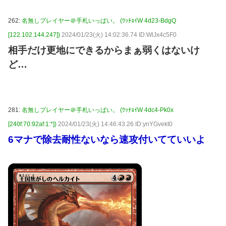
262:
名無しプレイヤー＠手札いっぱい。 (ﾜｯﾁｮｲW 4d23-BdgQ
[122.102.144.247])
2024/01/23(火) 14:02:36.74 ID:WlJx4c5F0
相手だけ更地にできるからまぁ弱くはないけ
ど…
281:
名無しプレイヤー＠手札いっぱい。 (ﾜｯﾁｮｲW 4dc4-Pk0x
[240f:70:92af:1:*])
2024/01/23(火) 14:46:43.26 ID:ynYGvekt0
6マナで除去耐性ないなら速攻付いてていいよ