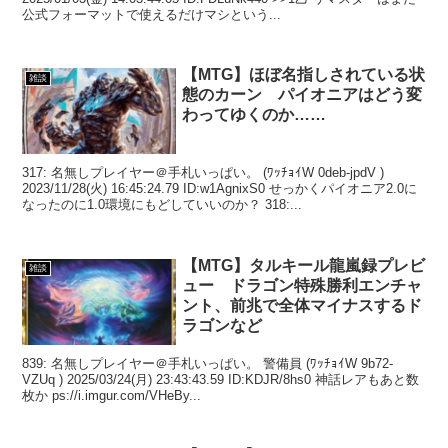
公式フォーマットで使えるだけマシという...
【MTG】ほぼ名指しされている状
雑談
態のカーン パイオニアはどう変
わってゆくのか……
317: 名無しプレイヤー＠手札いっぱい。 (ﾜｯﾁｮｲW 0deb-jpdV )
2023/11/28(火) 16:45:24.79 ID:w1AgnixS0 せっかくパイオニア2.0に
なったのに1.0環境にもどしていいのか？ 318:...
【MTG】タルキール龍嵐録プレビ
雑談
ュー ドラゴン特殊勝利エンチャ
ント、前兆で全体マイナスするド
ラゴンなど
839: 名無しプレイヤー＠手札いっぱい。 警備員 (ﾜｯﾁｮｲW 9b72-
VZUq ) 2025/03/24(月) 23:43:43.59 ID:KDJR/8hs0 神話レアもあと数
枚か ps://i.imgur.com/VHeBy...