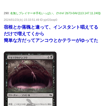
290:
名無しプレイヤー＠手札いっぱい。 (ﾜｯﾁｮｲ 2b73-0Ail [113.147.11.240])
2024/01/23(火) 15:33:51.49 ID:yjzGSxxp0
宿根とか落魄と違って、インスタント唱えてる
だけで増えてくから
簡単な方だってアンコウとかテラーがゆってた