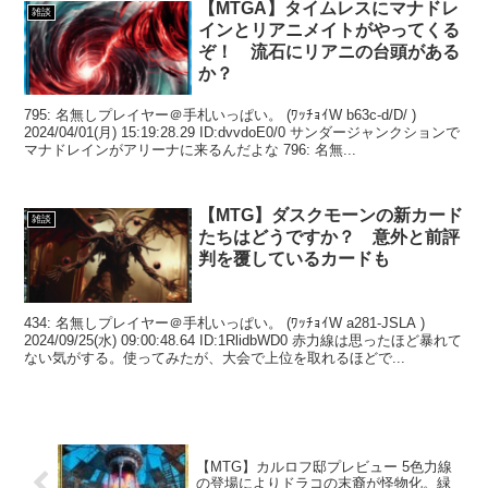
【MTGA】タイムレスにマナドレ
雑談
インとリアニメイトがやってくる
ぞ！ 流石にリアニの台頭がある
か？
795: 名無しプレイヤー＠手札いっぱい。 (ﾜｯﾁｮｲW b63c-d/D/ )
2024/04/01(月) 15:19:28.29 ID:dvvdoE0/0 サンダージャンクションで
マナドレインがアリーナに来るんだよな 796: 名無...
【MTG】ダスクモーンの新カード
雑談
たちはどうですか？ 意外と前評
判を覆しているカードも
434: 名無しプレイヤー＠手札いっぱい。 (ﾜｯﾁｮｲW a281-JSLA )
2024/09/25(水) 09:00:48.64 ID:1RlidbWD0 赤力線は思ったほど暴れて
ない気がする。使ってみたが、大会で上位を取れるほどで...
【MTG】カルロフ邸プレビュー 5色力線
の登場によりドラコの末裔が怪物化。緑