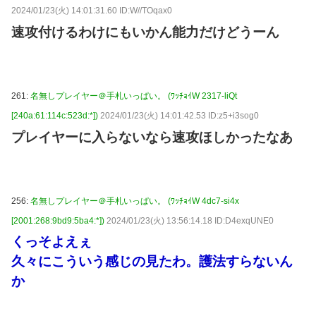
2024/01/23(火) 14:01:31.60 ID:W//TOqax0
速攻付けるわけにもいかん能力だけどうーん
261:
名無しプレイヤー＠手札いっぱい。 (ﾜｯﾁｮｲW 2317-liQt
[240a:61:114c:523d:*])
2024/01/23(火) 14:01:42.53 ID:z5+i3sog0
プレイヤーに入らないなら速攻ほしかったなあ
256:
名無しプレイヤー＠手札いっぱい。 (ﾜｯﾁｮｲW 4dc7-si4x
[2001:268:9bd9:5ba4:*])
2024/01/23(火) 13:56:14.18 ID:D4exqUNE0
くっそよえぇ
久々にこういう感じの見たわ。護法すらないん
か