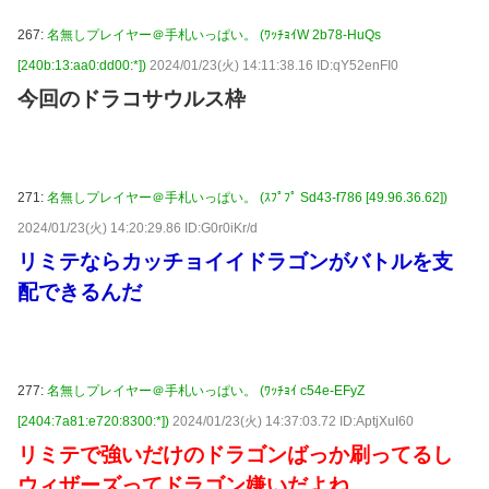
267:
名無しプレイヤー＠手札いっぱい。 (ﾜｯﾁｮｲW 2b78-HuQs
[240b:13:aa0:dd00:*])
2024/01/23(火) 14:11:38.16 ID:qY52enFI0
今回のドラコサウルス枠
271:
名無しプレイヤー＠手札いっぱい。 (ｽﾌﾟﾌﾟ Sd43-f786 [49.96.36.62])
2024/01/23(火) 14:20:29.86 ID:G0r0iKr/d
リミテならカッチョイイドラゴンがバトルを支
配できるんだ
277:
名無しプレイヤー＠手札いっぱい。 (ﾜｯﾁｮｲ c54e-EFyZ
[2404:7a81:e720:8300:*])
2024/01/23(火) 14:37:03.72 ID:AptjXuI60
リミテで強いだけのドラゴンばっか刷ってるし
ウィザーズってドラゴン嫌いだよね