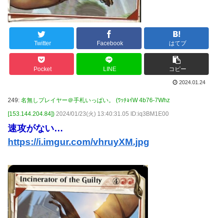
Twitter
Facebook
はてブ
Pocket
LINE
コピー
2024.01.24
249:
名無しプレイヤー＠手札いっぱい。 (ﾜｯﾁｮｲW 4b76-7Whz
[153.144.204.84])
2024/01/23(火) 13:40:31.05 ID:iq3BM1E00
速攻がない…
https://i.imgur.com/vhruyXM.jpg