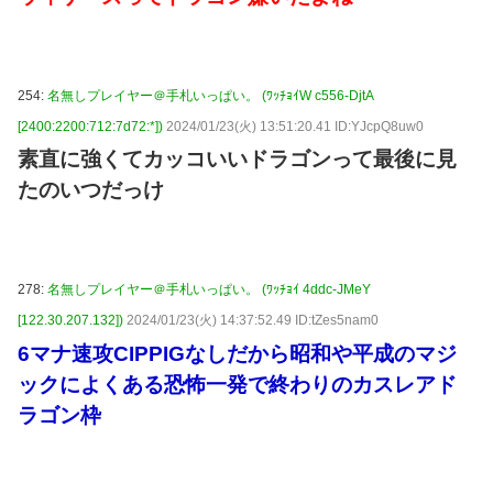
254:
名無しプレイヤー＠手札いっぱい。 (ﾜｯﾁｮｲW c556-DjtA
[2400:2200:712:7d72:*])
2024/01/23(火) 13:51:20.41 ID:YJcpQ8uw0
素直に強くてカッコいいドラゴンって最後に見
たのいつだっけ
278:
名無しプレイヤー＠手札いっぱい。 (ﾜｯﾁｮｲ 4ddc-JMeY
[122.30.207.132])
2024/01/23(火) 14:37:52.49 ID:tZes5nam0
6マナ速攻CIPPIGなしだから昭和や平成のマジ
ックによくある恐怖一発で終わりのカスレアド
ラゴン枠