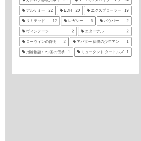
カルロフ邸殺人事件
29
マーベル スパイダーマン
24
アルケミー
22
EDH
20
エクスプローラー
19
リミテッド
12
レガシー
6
パウパー
2
ヴィンテージ
2
エターナル
2
ローウィンの昏明
2
アバター 伝説の少年アン
1
指輪物語:中つ国の伝承
1
ミュータント タートルズ
1