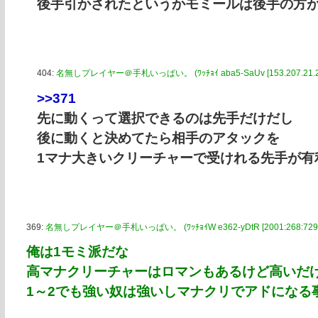
後手引かされたというかモミールは後手の方
404:
名無しプレイヤー＠手札いっぱい。 (ﾜｯﾁｮｲ aba5-SaUv [153.207.21.2
>>371
先に動くって選択できるのは先手だけだし
後に動くと決めてたら相手のアタックを
1マナ大きいクリーチャーで受けれる先手が有
369:
名無しプレイヤー＠手札いっぱい。 (ﾜｯﾁｮｲW e362-yDtR [2001:268:7297:7
俺は1モミ派だな
高マナクリーチャーはロマンもあるけど高いだ
1～2でも強い奴は強いしマナクリでアドになる