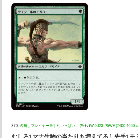
370:
名無しプレイヤー＠手札いっぱい。 (ﾜｯﾁｮｲW 0d23-P5WE [2400:4050:c2a0
むしろ1マナ生物の当たりも増えてるし先手1モ