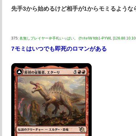
先手3から始めるけど相手が1からモミるような
375:
名無しプレイヤー＠手札いっぱい。 (ﾜｯﾁｮｲW fdb1-PYWL [126.88.10.106
7モミはいつでも即死のロマンがある