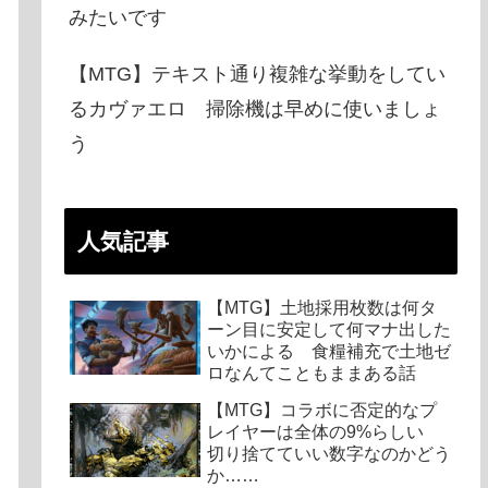
みたいです
【MTG】テキスト通り複雑な挙動をしてい
るカヴァエロ 掃除機は早めに使いましょ
う
人気記事
【MTG】土地採用枚数は何タ
ーン目に安定して何マナ出した
いかによる 食糧補充で土地ゼ
ロなんてこともままある話
【MTG】コラボに否定的なプ
レイヤーは全体の9%らしい
切り捨てていい数字なのかどう
か……