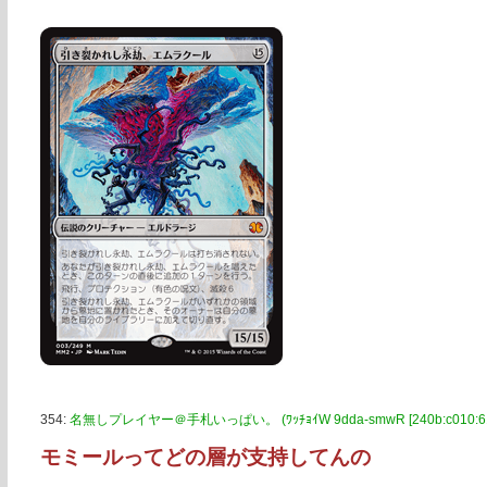
354:
名無しプレイヤー＠手札いっぱい。 (ﾜｯﾁｮｲW 9dda-smwR [240b:c010:611:
モミールってどの層が支持してんの