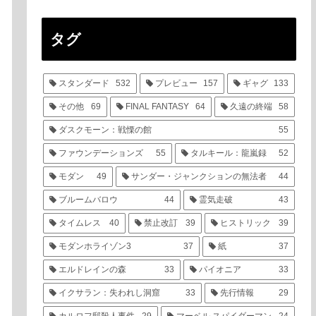
タグ
スタンダード
532
プレビュー
157
ギャグ
133
その他
69
FINAL FANTASY
64
久遠の終端
58
ダスクモーン：戦慄の館
55
ファウンデーションズ
55
タルキール：龍嵐録
52
モダン
49
サンダー・ジャンクションの無法者
44
ブルームバロウ
44
霊気走破
43
タイムレス
40
禁止改訂
39
ヒストリック
39
モダンホライゾン3
37
紙
37
エルドレインの森
33
パイオニア
33
イクサラン：失われし洞窟
33
先行情報
29