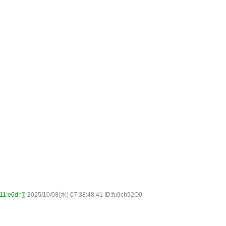
e6d:*])
2025/10/08(水) 07:38:48.41 ID:fu9ch92O0