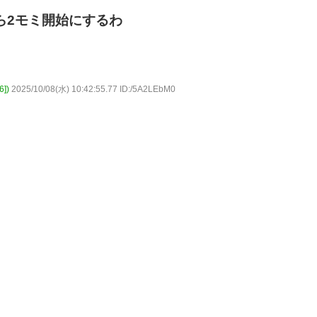
ら2モミ開始にするわ
])
2025/10/08(水) 10:42:55.77 ID:/5A2LEbM0