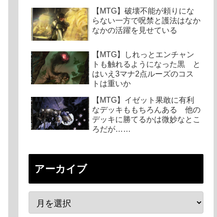
【MTG】破壊不能が頼りにな
らない一方で呪禁と護法はなか
なかの活躍を見せている
【MTG】しれっとエンチャン
トも触れるようになった黒 と
はいえ3マナ2点ルーズのコス
トは重いか
【MTG】イゼット果敢に有利
なデッキももちろんある 他の
デッキに勝てるかは微妙なとこ
ろだが……
アーカイブ