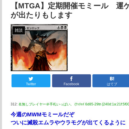
【MTGA】定期開催モミール 運
が出たりもします
雑談
Twitter
Facebook
はてブ
312:
名無しプレイヤー＠手札いっぱい。 (ﾜｯﾁｮｲ 6d85-29tn [240d:1a:21f:5f00:
今週のMWMモミールだぞ
ついに滅殺エムラやウラモグが出てくるように