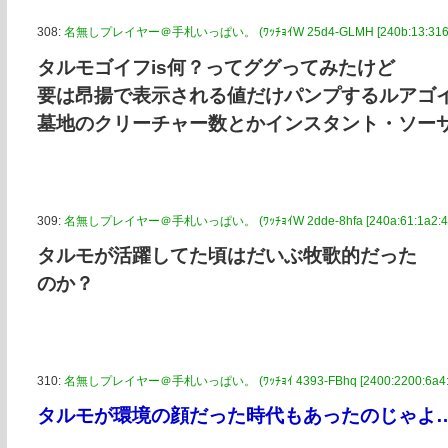
308:
名無しプレイヤー＠手札いっぱい。 (ﾜｯﾁｮｲW 25d4-GLMH [240b:13:3161:2
タルモゴイフis何？ってググってみたけど
要は昂揚で表示される値だけパンプするルアゴ
墓地のクリーチャー数とかインスタント・ソー
309:
名無しプレイヤー＠手札いっぱい。 (ﾜｯﾁｮｲW 2dde-8hfa [240a:61:1a2:465
タルモが活躍してた頃はだいぶ牧歌的だった
のか？
310:
名無しプレイヤー＠手札いっぱい。 (ﾜｯﾁｮｲ 4393-FBhq [2400:2200:6a4:ae
タルモが環境の顔だった時代もあったのじゃよ