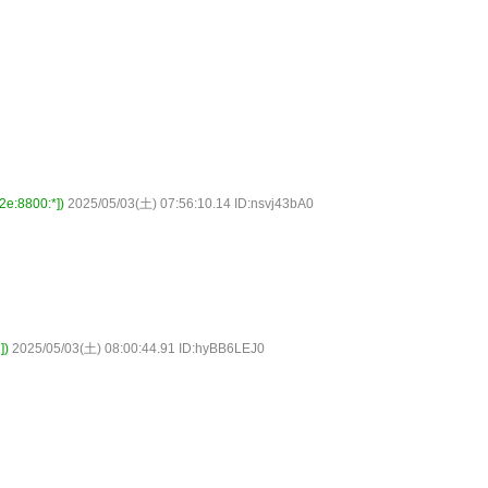
8800:*])
2025/05/03(土) 07:56:10.14 ID:nsvj43bA0
])
2025/05/03(土) 08:00:44.91 ID:hyBB6LEJ0