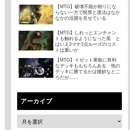
【MTG】破壊不能が頼りにな
らない一方で呪禁と護法はなか
なかの活躍を見せている
【MTG】しれっとエンチャン
トも触れるようになった黒 と
はいえ3マナ2点ルーズのコス
トは重いか
【MTG】イゼット果敢に有利
なデッキももちろんある 他の
デッキに勝てるかは微妙なとこ
ろだが……
アーカイブ