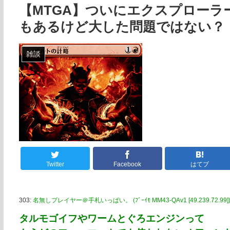
【MTGA】ついにエクスプロー
もあるけど大した問題ではない？
雑談
Twitter
Facebook
はてブ
303:
名無しプレイヤー＠手札いっぱい。 (ﾌﾞｰｲﾓ MM43-QAv1 [49.239.72.99]
タルモゴイフやワームとぐろエンジンって