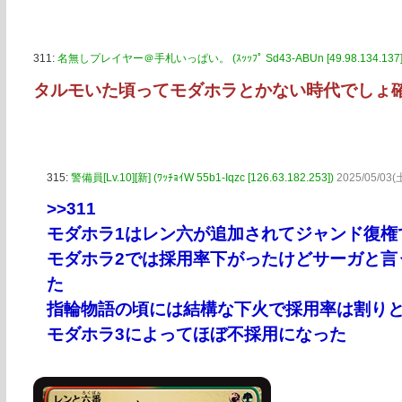
311:
名無しプレイヤー＠手札いっぱい。 (ｽｯｯﾌﾟ Sd43-ABUn [49.98.134.137]
タルモいた頃ってモダホラとかない時代でしょ
315:
警備員[Lv.10][新] (ﾜｯﾁｮｲW 55b1-Iqzc [126.63.182.253])
2025/05/03(
>>311
モダホラ1はレン六が追加されてジャンド復権
モダホラ2では採用率下がったけどサーガと言
た
指輪物語の頃には結構な下火で採用率は割り
モダホラ3によってほぼ不採用になった