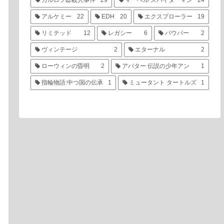
カルロフ邸殺人事件
29
マーベル スパイダーマン
24
アルケミー
22
EDH
20
エクスプローラー
19
リミテッド
12
レガシー
6
パウパー
2
ヴィンテージ
2
エターナル
2
ローウィンの昏明
2
アバター 伝説の少年アン
1
指輪物語:中つ国の伝承
1
ミュータント タートルズ
1