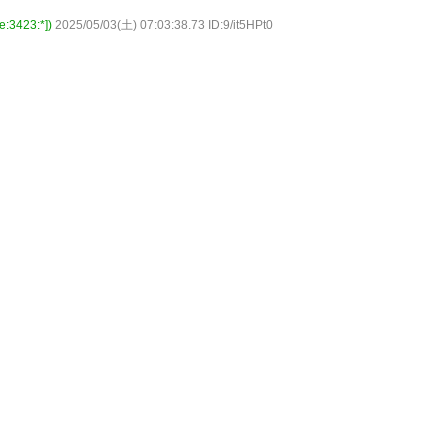
423:*])
2025/05/03(土) 07:03:38.73 ID:9/it5HPt0