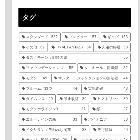
タグ
スタンダード
532
プレビュー
157
ギャグ
133
その他
69
FINAL FANTASY
64
久遠の終端
58
ダスクモーン：戦慄の館
55
ファウンデーションズ
55
タルキール：龍嵐録
52
モダン
49
サンダー・ジャンクションの無法者
44
ブルームバロウ
44
霊気走破
43
タイムレス
40
禁止改訂
39
ヒストリック
39
モダンホライゾン3
37
紙
37
エルドレインの森
33
パイオニア
33
イクサラン：失われし洞窟
33
先行情報
29