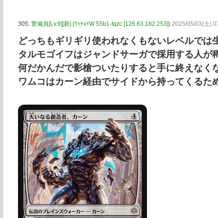
305:
警備員[Lv.9][新] (ﾜｯﾁｮｲW 55b1-Iqzc [126.63.182.253])
2025/05/03(土) 0
どっちもギリギリ使われなくもないレベルでは
タルモゴイフはジャンドサーガで採用する人が
何だかんだで影槍ついたりすると手に終えなく
ワムコはカーン経由でサイドから持ってくるた