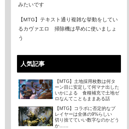
みたいです
【MTG】テキスト通り複雑な挙動をしてい
るカヴァエロ 掃除機は早めに使いましょ
う
人気記事
【MTG】土地採用枚数は何タ
ーン目に安定して何マナ出した
いかによる 食糧補充で土地ゼ
ロなんてこともままある話
【MTG】コラボに否定的なプ
レイヤーは全体の9%らしい
切り捨てていい数字なのかどう
か……