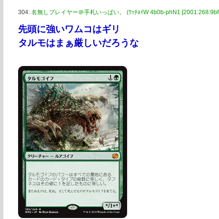
304:
名無しプレイヤー＠手札いっぱい。 (ﾜｯﾁｮｲW 4b0b-phN1 [2001:268:9bfe:3
先頭に強いワムコはギリ
タルモはまぁ厳しいだろうな