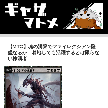
【MTG】魂の洞窟でファイレクシアン隆
盛なるか 着地しても活躍するとは限らな
い抹消者
雑談