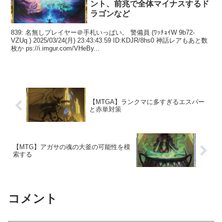
ント、前兆で全体マイナスするド
ラゴンなど
839: 名無しプレイヤー＠手札いっぱい。 警備員 (ﾜｯﾁｮｲW 9b72-
VZUq ) 2025/03/24(月) 23:43:43.59 ID:KDJR/8hs0 神話レアもあと数
枚か ps://i.imgur.com/VHeBy...
【MTGA】ランクマに多すぎるエスパー
と赤単対策
【MTG】アガサの魂の大釜の可能性を模
索する
コメント