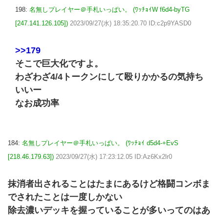
198:
名無しプレイヤー＠手札いっぱい。 (ﾜｯﾁｮｲW f6d4-byTG
[247.141.126.105])
2023/09/27(水) 18:35:20.70 ID:c2p9YASD0
>>179
そこで巨大化ですよ。
わざわざ4/4トークンにして殴りかかるの気持ち
いいー
なお成功率
184:
名無しプレイヤー＠手札いっぱい。 (ﾜｯﾁｮｲ d5d4-+EvS
[218.46.179.63])
2023/09/27(水) 17:23:12.05 ID:Az6Kx2lr0
抹消者出されることはたまにあるけど格闘コンボま
でされたことは一度しかない
除去濃いデッキを握っていることが多いってのはあ