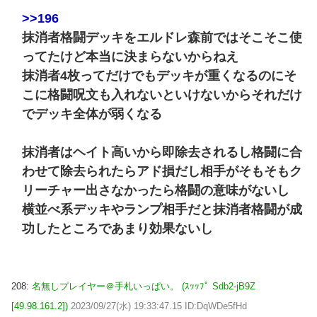
>>196
抹消者格闘デッキをエルドレ森前ではそこそこ使
ってたけど本当に決まらないからねえ
抹消者4枚ってだけでもデッキが重くなるのにそ
こに格闘呪文も入れないといけないからそれだけ
でデッキ全体が弱くなる
抹消者はヘイト高いから即除去されるし格闘に合
わせて除去られたらアド損だし相手がそもそもク
リーチャー出さなかったら格闘の意味がないし
横並べ系デッキやランプ相手だと抹消者格闘が成
功したところであまり効果ないし
208:
名無しプレイヤー＠手札いっぱい。 (ｽｯｯﾌﾟ Sdb2-jB9Z
[49.98.161.2])
2023/09/27(水) 19:33:47.15 ID:DqWDe5fHd