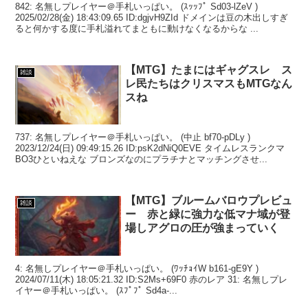
842: 名無しプレイヤー＠手札いっぱい。 (ｽｯｯﾌﾟ Sd03-lZeV )
2025/02/28(金) 18:43:09.65 ID:dgjvH9ZId ドメインは豆の木出しすぎ
ると何かする度に手札溢れてまともに動けなくなるからな ...
【MTG】たまにはギャグスレ ス
雑談
レ民たちはクリスマスもMTGなん
スね
737: 名無しプレイヤー＠手札いっぱい。 (中止 bf70-pDLy )
2023/12/24(日) 09:49:15.26 ID:psK2dNiQ0EVE タイムレスランクマ
BO3ひといねえな ブロンズなのにプラチナとマッチングさせ...
【MTG】ブルームバロウプレビュ
雑談
ー 赤と緑に強力な低マナ域が登
場しアグロの圧が強まっていく
4: 名無しプレイヤー＠手札いっぱい。 (ﾜｯﾁｮｲW b161-gE9Y )
2024/07/11(木) 18:05:21.32 ID:S2Ms+69F0 赤のレア 31: 名無しプレ
イヤー＠手札いっぱい。 (ｽﾌﾟﾌﾟ Sd4a-...