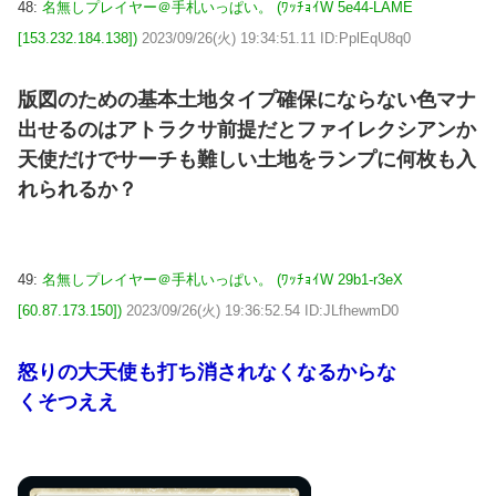
48:
名無しプレイヤー＠手札いっぱい。 (ﾜｯﾁｮｲW 5e44-LAME
[153.232.184.138])
2023/09/26(火) 19:34:51.11 ID:PplEqU8q0
版図のための基本土地タイプ確保にならない色マナ
出せるのはアトラクサ前提だとファイレクシアンか
天使だけでサーチも難しい土地をランプに何枚も入
れられるか？
49:
名無しプレイヤー＠手札いっぱい。 (ﾜｯﾁｮｲW 29b1-r3eX
[60.87.173.150])
2023/09/26(火) 19:36:52.54 ID:JLfhewmD0
怒りの大天使も打ち消されなくなるからな
くそつええ