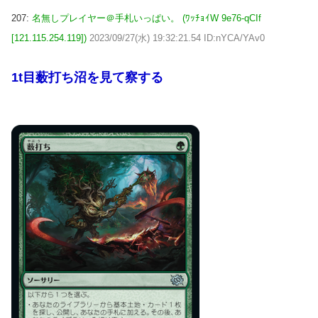
207:
名無しプレイヤー＠手札いっぱい。 (ﾜｯﾁｮｲW 9e76-qCIf
[121.115.254.119])
2023/09/27(水) 19:32:21.54 ID:nYCA/YAv0
1t目薮打ち沼を見て察する