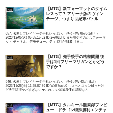
【MTG】新フォーマットのタイム
雑談
レスって？ アリーナ版のヴィン
テージ、つまり世紀末バトル
657: 名無しプレイヤー＠手札いっぱい。 (ﾜｯﾁｮｲW 8b76-1dT4 )
2023/12/05(火) 05:55:15.52 ID:2+i/62oH0 また増やすのかよフォーマ
ット チャネル、デモチュー、ティボ計が制限 《青...
【MTG】先手後手の格差問題 後
雑談
手は1回フリーマリガンとかどう
ですか？
946: 名無しプレイヤー＠手札いっぱい。 (ﾜｯﾁｮｲW 43af-nikd )
2023/11/25(土) 11:25:07.39 ID:WxB7sclq0 ちょっとスタン触ったけ
ど先手環境ヤバすぎないかこれ いい加減後手の調整なん...
【MTG】タルキール龍嵐録プレビ
雑談
ュー ドラゴン特殊勝利エンチャ