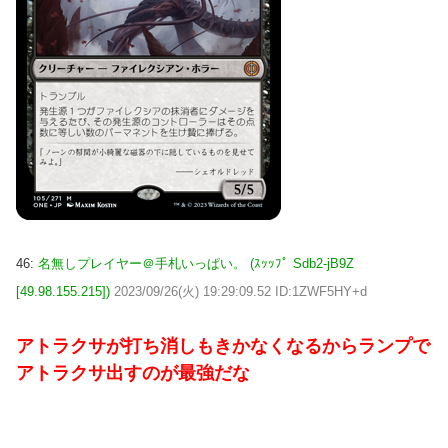
46:
名無しプレイヤー＠手札いっぱい。 (ｽｯｯﾌﾟ Sdb2-jB9Z
[49.98.155.215])
2023/09/26(火) 19:29:09.52 ID:1ZWF5HY+d
アトラクサが打ち消しもきかなくなるからランプで
アトラクサ出すのが最強だな