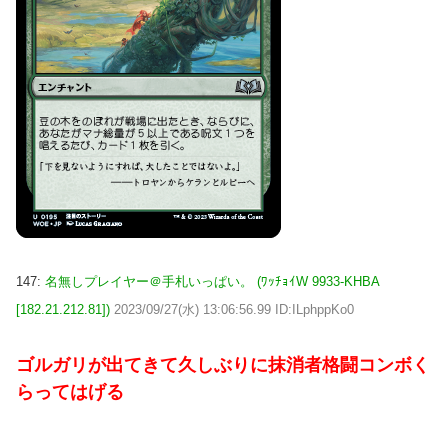
147:
名無しプレイヤー＠手札いっぱい。 (ﾜｯﾁｮｲW 9933-KHBA
[182.21.212.81])
2023/09/27(水) 13:06:56.99 ID:ILphppKo0
ゴルガリが出てきて久しぶりに抹消者格闘コンボく
らってはげる