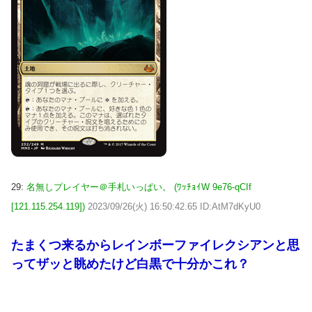
29:
名無しプレイヤー＠手札いっぱい。 (ﾜｯﾁｮｲW 9e76-qCIf
[121.115.254.119])
2023/09/26(火) 16:50:42.65 ID:AtM7dKyU0
たまくつ来るからレインボーファイレクシアンと思
ってザッと眺めたけど白黒で十分かこれ？