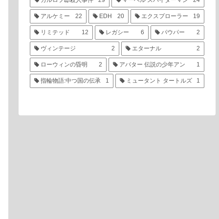
カルロフ邸殺人事件
29
マーベル スパイダーマン
24
アルケミー
22
EDH
20
エクスプローラー
19
リミテッド
12
レガシー
6
パウパー
2
ヴィンテージ
2
エターナル
2
ローウィンの昏明
2
アバター 伝説の少年アン
1
指輪物語:中つ国の伝承
1
ミュータント タートルズ
1