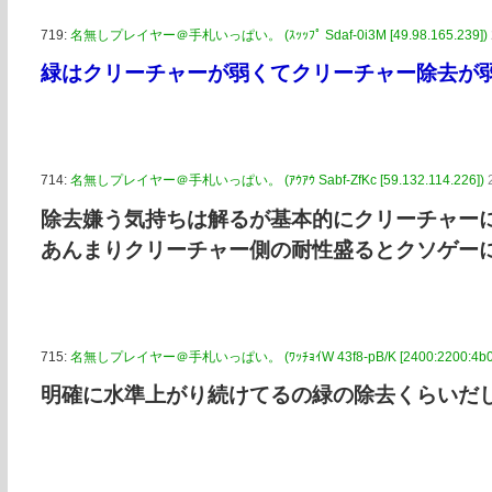
719:
名無しプレイヤー＠手札いっぱい。 (ｽｯｯﾌﾟ Sdaf-0i3M [49.98.165.239])
緑はクリーチャーが弱くてクリーチャー除去が
714:
名無しプレイヤー＠手札いっぱい。 (ｱｳｱｳ Sabf-ZfKc [59.132.114.226])
除去嫌う気持ちは解るが基本的にクリーチャー
あんまりクリーチャー側の耐性盛るとクソゲー
715:
名無しプレイヤー＠手札いっぱい。 (ﾜｯﾁｮｲW 43f8-pB/K [2400:2200:4b0:3
明確に水準上がり続けてるの緑の除去くらいだ