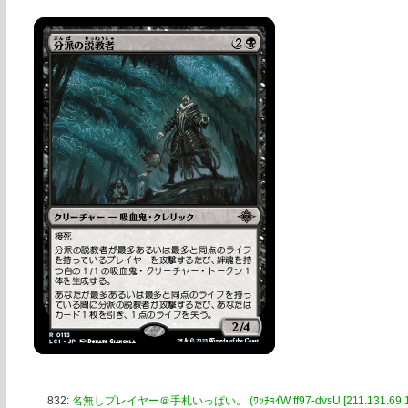
832:
名無しプレイヤー＠手札いっぱい。 (ﾜｯﾁｮｲW ff97-dvsU [211.131.69.1