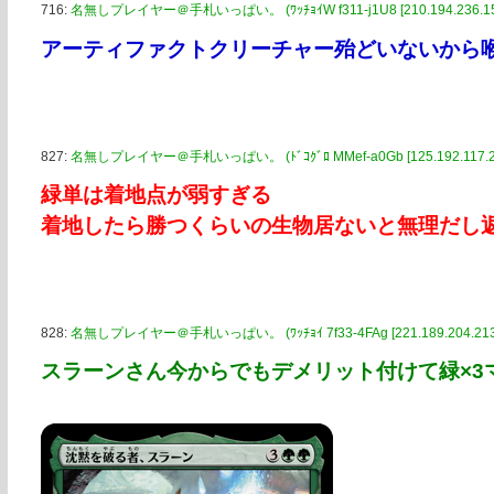
716:
名無しプレイヤー＠手札いっぱい。 (ﾜｯﾁｮｲW f311-j1U8 [210.194.236.15
アーティファクトクリーチャー殆どいないから
827:
名無しプレイヤー＠手札いっぱい。 (ﾄﾞｺｸﾞﾛ MMef-a0Gb [125.192.117.22
緑単は着地点が弱すぎる
着地したら勝つくらいの生物居ないと無理だし
828:
名無しプレイヤー＠手札いっぱい。 (ﾜｯﾁｮｲ 7f33-4FAg [221.189.204.213
スラーンさん今からでもデメリット付けて緑×3