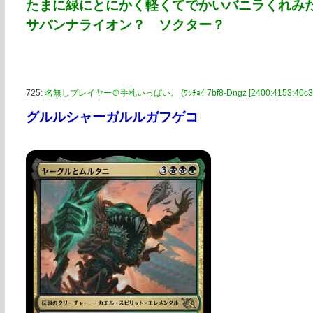
たまに緑にとにかく軽くてでかいバニラくれみ
サバンナライオン？ ソクター？
725:
名無しプレイヤー＠手札いっぱい。 (ﾜｯﾁｮｲ 7bf8-Dngz [2400:4153:40c3:1f
グルルシャーガルルガフゲコ