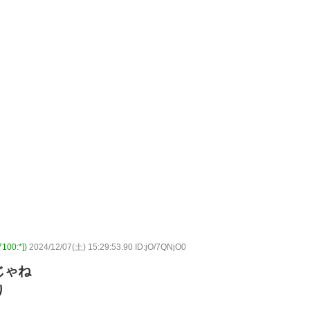
00:*])
2024/12/07(土) 15:29:53.90 ID:jO/7QNjO0
じゃね
り