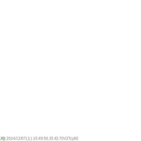
8])
2024/12/07(土) 15:49:50.35 ID:70VZTcy80