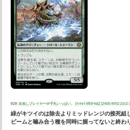
829:
名無しプレイヤー＠手札いっぱい。 (ﾜｯﾁｮｲ 6f59-NijZ [2400:4052:22c2:71
緑がキツイのは除去よりミッドレンジの接死組
ビームと噛み合う種を同時に握ってないと終わ