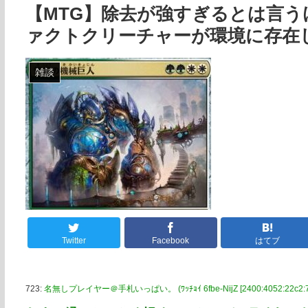
【MTG】除去が強すぎるとは言
ァクトクリーチャーが環境に存在
雑談
Twitter
Facebook
はてブ
723:
名無しプレイヤー＠手札いっぱい。 (ﾜｯﾁｮｲ 6fbe-NijZ [2400:4052:22c2:71