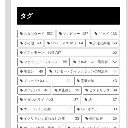
タグ
スタンダード
532
プレビュー
157
ギャグ
133
その他
69
FINAL FANTASY
64
久遠の終端
58
ダスクモーン：戦慄の館
55
ファウンデーションズ
55
タルキール：龍嵐録
52
モダン
49
サンダー・ジャンクションの無法者
44
ブルームバロウ
44
霊気走破
43
タイムレス
40
禁止改訂
39
ヒストリック
39
モダンホライゾン3
37
紙
37
エルドレインの森
33
パイオニア
33
イクサラン：失われし洞窟
33
先行情報
29