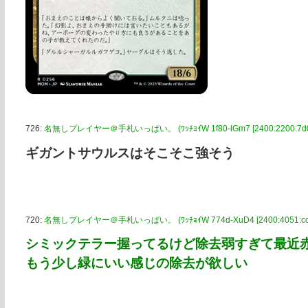
726:
名無しプレイヤー＠手札いっぱい。 (ﾜｯﾁｮｲW 1f80-lGm7 [2400:2200:7d0:e
ギガントサウルスはそこそこ強そう
720:
名無しプレイヤー＠手札いっぱい。 (ﾜｯﾁｮｲW 774d-XuD4 [2400:4051:cc0:
シミックテラー握ってるけど除去弱すぎて最近
もう少し緑にいい感じの除去が欲しい