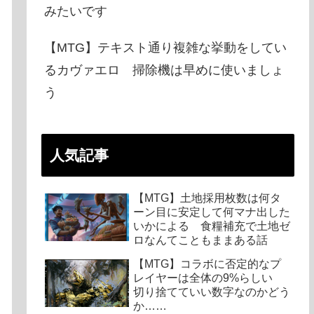
みたいです
【MTG】テキスト通り複雑な挙動をしてい
るカヴァエロ 掃除機は早めに使いましょ
う
人気記事
【MTG】土地採用枚数は何タ
ーン目に安定して何マナ出した
いかによる 食糧補充で土地ゼ
ロなんてこともままある話
【MTG】コラボに否定的なプ
レイヤーは全体の9%らしい
切り捨てていい数字なのかどう
か……