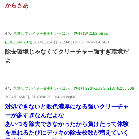
からさあ
470:
名無しプレイヤー＠手札いっぱい。 (ﾜｯﾁｮｲW 21b2-pBaZ
[110.1.144.207])
2024/11/24(日) 21:04:31.40 ID:VVWKGC5N0
除去環境じゃなくてクリーチャー強すぎ環境だ
よ
475:
名無しプレイヤー＠手札いっぱい。 (ﾜｯﾁｮｲ 29d4-ZGYG [218.46.255.50])
2024/11/24(日) 21:43:06.38 ID:4/+cOsqM0
対処できないと敗色濃厚になる強いクリーチャ
ーが多すぎなんだよな
あいつを除去できなかったから負けたって体験
を重ねるたびにデッキの除去枚数が増えていく