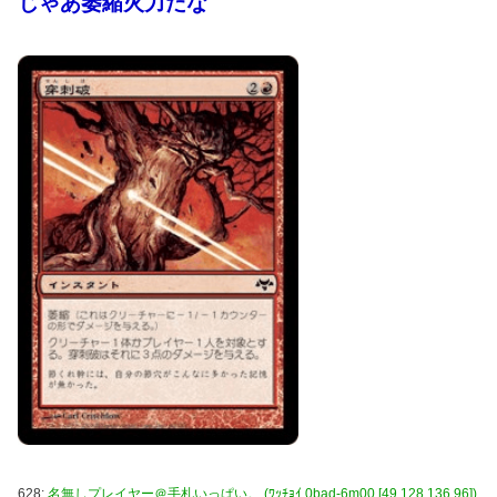
じゃあ萎縮火力だな
628:
名無しプレイヤー＠手札いっぱい。 (ﾜｯﾁｮｲ 0bad-6m00 [49.128.136.96])