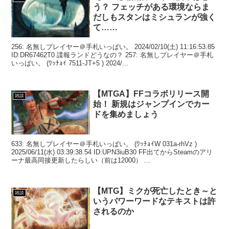
う？ フェッチがある環境ならま
だしもスタンはミシュランが強く
て……
256: 名無しプレイヤー＠手札いっぱい。 2024/02/10(土) 11:16:53.85
ID:DR67462T0 諜報ランドどうなの？ 257: 名無しプレイヤー＠手札
いっぱい。 (ﾜｯﾁｮｲ 7511-JT+5 ) 2024/...
【MTGA】FFコラボリリース開
雑談
始！ 新規はジャンプインでカー
ドを集めましょう
633: 名無しプレイヤー＠手札いっぱい。 (ﾜｯﾁｮｲW 031a-rhVz )
2025/06/11(水) 03:39:38.54 ID:UPN3iuB30 FF出てからSteamのアリ
ーナ最高同接更新したらしい（前は12000） ...
【MTG】ミクが死亡したとき～と
雑談
いうパワーワードなテキストは許
されるのか