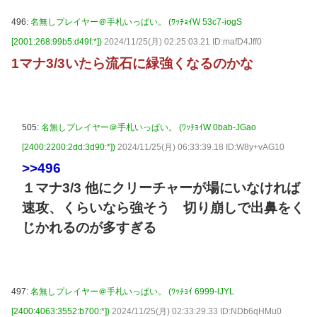
496:
名無しプレイヤー＠手札いっぱい。 (ﾜｯﾁｮｲW 53c7-iogS
[2001:268:99b5:d49f:*])
2024/11/25(月) 02:25:03.21 ID:mafD4Jff0
1マナ3/3いたら流石に緑強くなるのかな
505:
名無しプレイヤー＠手札いっぱい。 (ﾜｯﾁｮｲW 0bab-JGao
[2400:2200:2dd:3d90:*])
2024/11/25(月) 06:33:39.18 ID:W8y+vAG10
>>496
１マナ3/3 他にクリーチャーが場にいなければ
速攻、くらいなら強そう 切り崩しで出鼻をく
じかれるのが多すぎる
497:
名無しプレイヤー＠手札いっぱい。 (ﾜｯﾁｮｲ 6999-lJYL
[2400:4063:3552:b700:*])
2024/11/25(月) 02:33:29.33 ID:NDb6qHMu0