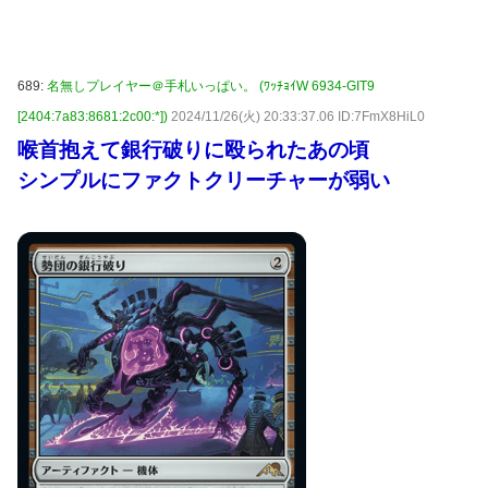
689:
名無しプレイヤー＠手札いっぱい。 (ﾜｯﾁｮｲW 6934-GIT9
[2404:7a83:8681:2c00:*])
2024/11/26(火) 20:33:37.06 ID:7FmX8HiL0
喉首抱えて銀行破りに殴られたあの頃
シンプルにファクトクリーチャーが弱い