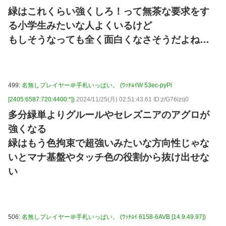
緑はこれくらい強くしろ！って無茶な要求をす
る小学生みたいな人よくいるけど
もしそうなっても全く面白くなさそうだよね…
499:
名無しプレイヤー＠手札いっぱい。 (ﾜｯﾁｮｲW 53ec-pyPi
[2405:6587:720:4400:*])
2024/11/25(月) 02:51:43.61 ID:z/G76izq0
多分緑単よりグルールやセレズニアのアグロが
強くなる
緑はもう色拘束で超強いみたいな方向性じゃな
いとマナ基盤やタッチ色の役割から抜け出せな
い
506:
名無しプレイヤー＠手札いっぱい。 (ﾜｯﾁｮｲ 6158-6AVB [14.9.49.97])