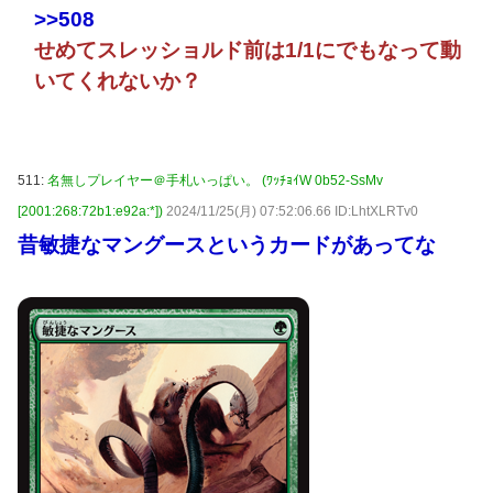
>>508
せめてスレッショルド前は1/1にでもなって動
いてくれないか？
511:
名無しプレイヤー＠手札いっぱい。 (ﾜｯﾁｮｲW 0b52-SsMv
[2001:268:72b1:e92a:*])
2024/11/25(月) 07:52:06.66 ID:LhtXLRTv0
昔敏捷なマングースというカードがあってな