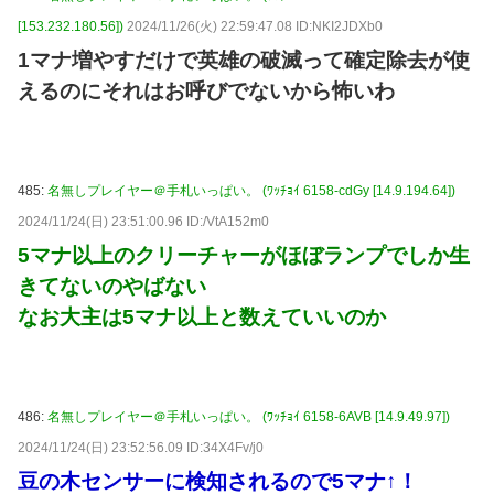
[153.232.180.56])
2024/11/26(火) 22:59:47.08 ID:NKI2JDXb0
1マナ増やすだけで英雄の破滅って確定除去が使
えるのにそれはお呼びでないから怖いわ
485:
名無しプレイヤー＠手札いっぱい。 (ﾜｯﾁｮｲ 6158-cdGy [14.9.194.64])
2024/11/24(日) 23:51:00.96 ID:/VtA152m0
5マナ以上のクリーチャーがほぼランプでしか生
きてないのやばない
なお大主は5マナ以上と数えていいのか
486:
名無しプレイヤー＠手札いっぱい。 (ﾜｯﾁｮｲ 6158-6AVB [14.9.49.97])
2024/11/24(日) 23:52:56.09 ID:34X4Fv/j0
豆の木センサーに検知されるので5マナ↑！