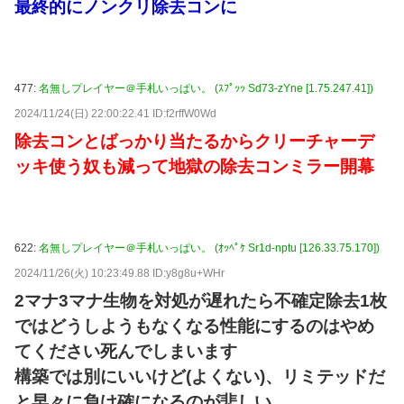
最終的にノンクリ除去コンに
477:
名無しプレイヤー＠手札いっぱい。 (ｽﾌﾟｯｯ Sd73-zYne [1.75.247.41])
2024/11/24(日) 22:00:22.41 ID:f2rffW0Wd
除去コンとばっかり当たるからクリーチャーデ
ッキ使う奴も減って地獄の除去コンミラー開幕
622:
名無しプレイヤー＠手札いっぱい。 (ｵｯﾍﾟｹ Sr1d-nptu [126.33.75.170])
2024/11/26(火) 10:23:49.88 ID:y8g8u+WHr
2マナ3マナ生物を対処が遅れたら不確定除去1枚
ではどうしようもなくなる性能にするのはやめ
てください死んでしまいます
構築では別にいいけど(よくない)、リミテッドだ
と早々に負け確になるのが悲しい