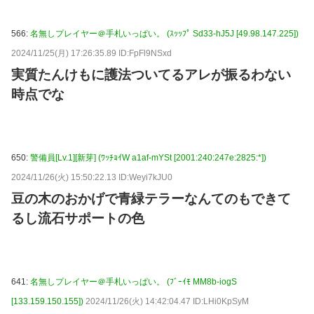
566:
名無しプレイヤー＠手札いっぱい。 (ｽｯｯﾌﾟ Sd33-hJ5J [49.98.147.225])
2024/11/25(月) 17:26:35.89 ID:FpFl9NSxd
実質たんけもに護法ついてるアレが振るわない
時点でな
650:
警備員[Lv.1][新芽] (ﾜｯﾁｮｲW a1af-mYSt [2001:240:247e:2825:*])
2024/11/26(火) 15:50:22.13 ID:Weyi7kJU0
豆の木のおかげで青緑テラーなんてのもできて
るし流石サポートの色
641:
名無しプレイヤー＠手札いっぱい。 (ﾌﾞｰｲﾓ MM8b-iogS
[133.159.150.155])
2024/11/26(火) 14:42:04.47 ID:LHi0KpSyM