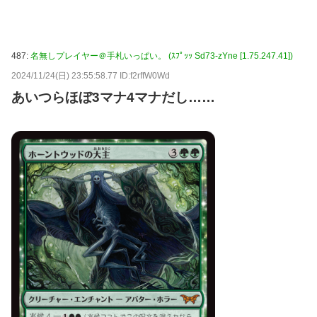
487:
名無しプレイヤー＠手札いっぱい。 (ｽﾌﾟｯｯ Sd73-zYne [1.75.247.41])
2024/11/24(日) 23:55:58.77 ID:f2rffW0Wd
あいつらほぼ3マナ4マナだし……