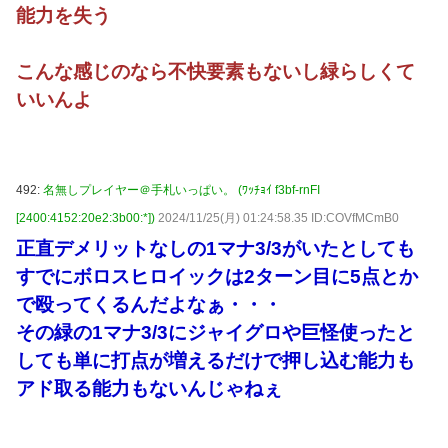
能力を失う
こんな感じのなら不快要素もないし緑らしくて
いいんよ
492:
名無しプレイヤー＠手札いっぱい。 (ﾜｯﾁｮｲ f3bf-rnFI
[2400:4152:20e2:3b00:*])
2024/11/25(月) 01:24:58.35 ID:COVfMCmB0
正直デメリットなしの1マナ3/3がいたとしても
すでにボロスヒロイックは2ターン目に5点とか
で殴ってくるんだよなぁ・・・
その緑の1マナ3/3にジャイグロや巨怪使ったと
しても単に打点が増えるだけで押し込む能力も
アド取る能力もないんじゃねぇ