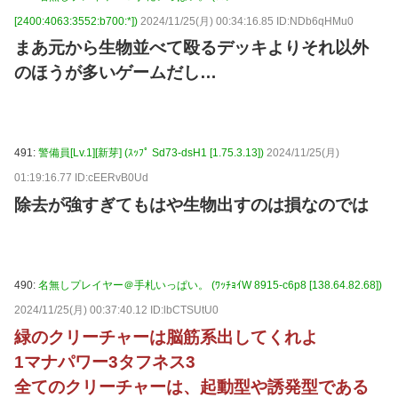
[2400:4063:3552:b700:*])
2024/11/25(月) 00:34:16.85 ID:NDb6qHMu0
まあ元から生物並べて殴るデッキよりそれ以外
のほうが多いゲームだし…
491:
警備員[Lv.1][新芽] (ｽｯﾌﾟ Sd73-dsH1 [1.75.3.13])
2024/11/25(月)
01:19:16.77 ID:cEERvB0Ud
除去が強すぎてもはや生物出すのは損なのでは
490:
名無しプレイヤー＠手札いっぱい。 (ﾜｯﾁｮｲW 8915-c6p8 [138.64.82.68])
2024/11/25(月) 00:37:40.12 ID:lbCTSUtU0
緑のクリーチャーは脳筋系出してくれよ
1マナパワー3タフネス3
全てのクリーチャーは、起動型や誘発型である