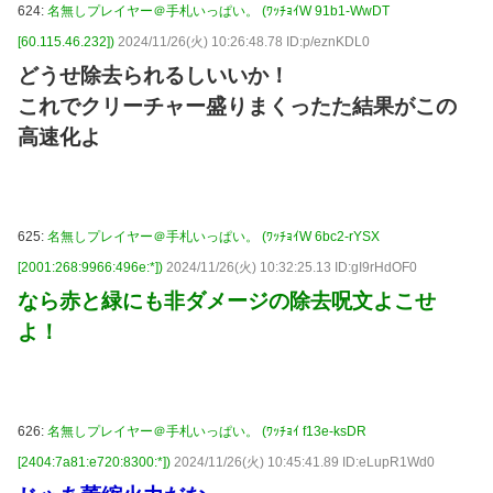
624:
名無しプレイヤー＠手札いっぱい。 (ﾜｯﾁｮｲW 91b1-WwDT
[60.115.46.232])
2024/11/26(火) 10:26:48.78 ID:p/eznKDL0
どうせ除去られるしいいか！
これでクリーチャー盛りまくったた結果がこの
高速化よ
625:
名無しプレイヤー＠手札いっぱい。 (ﾜｯﾁｮｲW 6bc2-rYSX
[2001:268:9966:496e:*])
2024/11/26(火) 10:32:25.13 ID:gI9rHdOF0
なら赤と緑にも非ダメージの除去呪文よこせ
よ！
626:
名無しプレイヤー＠手札いっぱい。 (ﾜｯﾁｮｲ f13e-ksDR
[2404:7a81:e720:8300:*])
2024/11/26(火) 10:45:41.89 ID:eLupR1Wd0