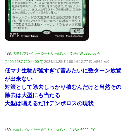
488:
名無しプレイヤー＠手札いっぱい。 (ﾜｯﾁｮｲW 53ec-pyPi
[2405:6587:720:4400:*])
2024/11/25(月) 00:14:12.77 ID:z/G76izq0
低マナ生物が強すぎて昔みたいに数ターン放置
が出来ない
対策として除去しっかり積むんだけと当然その
除去は大型にも当たる
大型は唱えるだけテンポロスの現状
489:
名無しプレイヤー＠手札いっぱい。 (ﾜｯﾁｮｲ 6999-lJYL