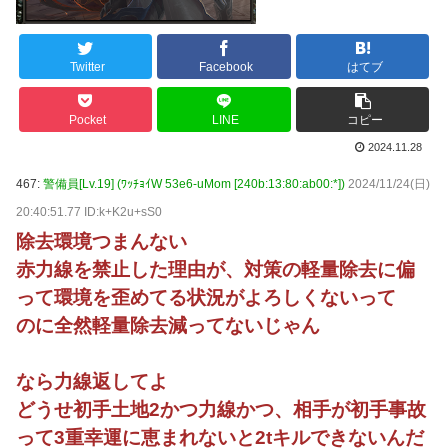
Twitter
Facebook
はてブ
Pocket
LINE
コピー
2024.11.28
467:
警備員[Lv.19] (ﾜｯﾁｮｲW 53e6-uMom [240b:13:80:ab00:*])
2024/11/24(日)
20:40:51.77 ID:k+K2u+sS0
除去環境つまんない
赤力線を禁止した理由が、対策の軽量除去に偏
って環境を歪めてる状況がよろしくないって
のに全然軽量除去減ってないじゃん
なら力線返してよ
どうせ初手土地2かつ力線かつ、相手が初手事故
って3重幸運に恵まれないと2tキルできないんだ