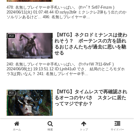
478: 名無しプレイヤー＠手札いっぱい。 (ｵｯﾍﾟｹ Sr87-Fmzm )
2024/06/11(火) 01:07:48.44 ID:ozlyy2b9r ミクシクレ2弾もう出たのか
ソルリンあるけど… 496: 名無しプレイヤー＠...
【MTG】ネクロドミナンスは使わ
雑談
れそう？ ポーテンスの方を語れ
るおじさんたちが過去に思いを馳
せる
240: 名無しプレイヤー＠手札いっぱい。 (ﾜｯﾁｮｲW 7f11-6hrF )
2024/06/08(土) 19:13:51.12 ID:LjnIt41u0 でさ、 結局のところモダホ
ラ3は買いなん？ 241: 名無しプレイヤー＠手...
【MTG】タイムレスで再確認され
雑談
るオーコのヤバさ スタンに居た
ってマジですか？
259: 名無しプレイヤー＠手札いっぱい。 (ﾜｯﾁｮｲ 3d03-C3j7 )
2023/12/14(木) 19:44:30.47 ID:Ox9UWN/10 ラガバンってカード異常
ホーム
検索
トップ
サイドバー
すぎんか？これ実装時のスタンダードにいたのか？ 268:...