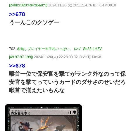
[240b:c020:4d4:d5a8:*])
2024/11/26(火) 20:11:14.76 ID:F8/eMD910
>>678
うーんこのクソゲー
702:
名無しプレイヤー＠手札いっぱい。 (ｽｯﾌﾟ Sd33-LHZV
[49.97.97.199])
2024/11/26(火) 22:28:00.02 ID:AhTjU3cKd
>>678
喉首一位で保安官を撃てがランク外なのって保
安官を撃てっていうカードのダサさのせいだろ
喉首で揃えたいもんな