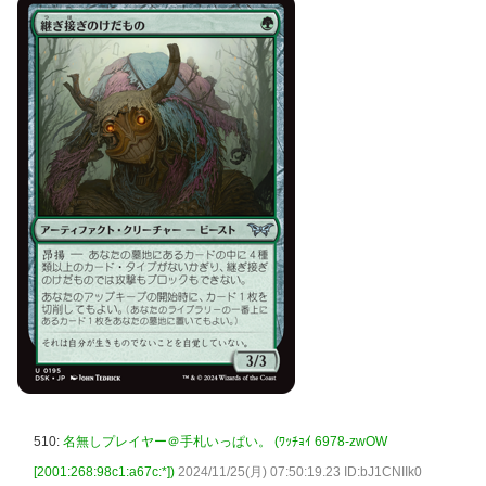
510:
名無しプレイヤー＠手札いっぱい。 (ﾜｯﾁｮｲ 6978-zwOW
[2001:268:98c1:a67c:*])
2024/11/25(月) 07:50:19.23 ID:bJ1CNIIk0