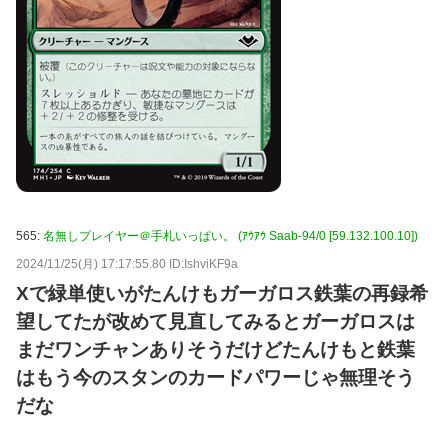
565:
名無しプレイヤー＠手札いっぱい。 (ｱｳｱｳ Saab-94/0 [59.132.100.10])
2024/11/25(月) 17:17:55.80 ID:IshviKF9a
Xで緑単使いがたんけもガーガロス鉄葉の再録希
望してたが改めて見直してみるとガーガロスは
まだワンチャンありそうだけどたんけもと鉄葉
はもう今のスタンのカードパワーじゃ無理そう
だな