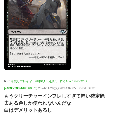
683:
名無しプレイヤー＠手札いっぱい。 (ﾜｯﾁｮｲW 1998-YzID
[2400:2200:4d9:5695:*])
2024/11/26(火) 20:14:02.85 ID:V8d+SI8w0
もうクリーチャーインフレしすぎて軽い確定除
去ある色しか使われないんだな
白はデメリットあるし