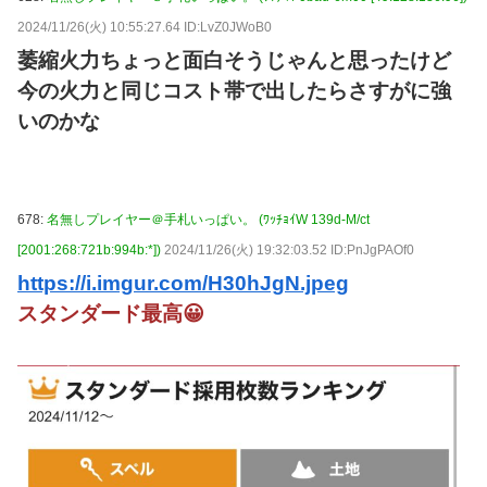
2024/11/26(火) 10:55:27.64 ID:LvZ0JWoB0
萎縮火力ちょっと面白そうじゃんと思ったけど
今の火力と同じコスト帯で出したらさすがに強
いのかな
678:
名無しプレイヤー＠手札いっぱい。 (ﾜｯﾁｮｲW 139d-M/ct
[2001:268:721b:994b:*])
2024/11/26(火) 19:32:03.52 ID:PnJgPAOf0
https://i.imgur.com/H30hJgN.jpeg
スタンダード最高😀