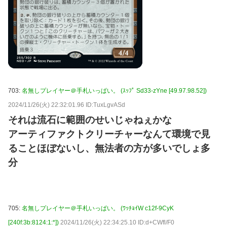
703:
名無しプレイヤー＠手札いっぱい。 (ｽｯﾌﾟ Sd33-zYne [49.97.98.52])
2024/11/26(火) 22:32:01.96 ID:TuxLgvASd
それは流石に範囲のせいじゃねぇかな
アーティファクトクリーチャーなんて環境で見
ることほぼないし、無法者の方が多いでしょ多
分
705:
名無しプレイヤー＠手札いっぱい。 (ﾜｯﾁｮｲW c12f-9CyK
[240f:3b:8124:1:*])
2024/11/26(火) 22:34:25.10 ID:d+CWfl/F0