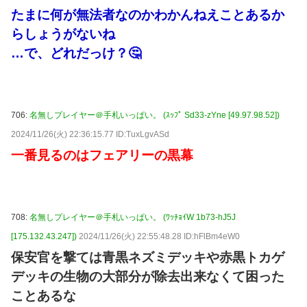
たまに何が無法者なのかわかんねえことあるか
らしょうがないね
…で、どれだっけ？🤔
706:
名無しプレイヤー＠手札いっぱい。 (ｽｯﾌﾟ Sd33-zYne [49.97.98.52])
2024/11/26(火) 22:36:15.77 ID:TuxLgvASd
一番見るのはフェアリーの黒幕
708:
名無しプレイヤー＠手札いっぱい。 (ﾜｯﾁｮｲW 1b73-hJ5J
[175.132.43.247])
2024/11/26(火) 22:55:48.28 ID:hFlBm4eW0
保安官を撃ては青黒ネズミデッキや赤黒トカゲ
デッキの生物の大部分が除去出来なくて困った
ことあるな