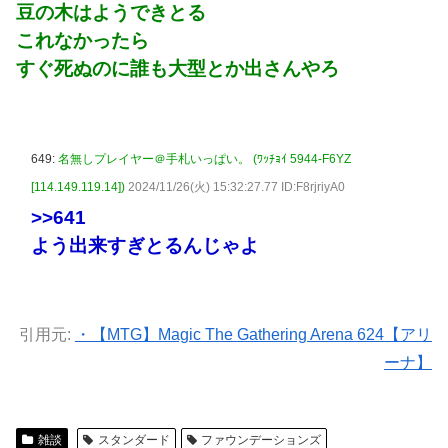
豆の木はようできとる
これなかったら
すぐ死ぬのに誰も大型とか出さんやろ
649:
名無しプレイヤー＠手札いっぱい。 (ﾜｯﾁｮｲ 5944-F6YZ
[114.149.119.14])
2024/11/26(火) 15:32:27.77 ID:F8rjriyA0
>>641
よう出来すぎとるんじゃよ
引用元:
・【MTG】Magic The Gathering Arena 624【アリ
ーナ】
雑談
スタンダード
ファウンデーションズ