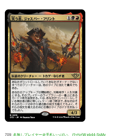
709:
名無しプレイヤー＠手札いっぱい。 (ﾜｯﾁｮｲW eb44-SsMv