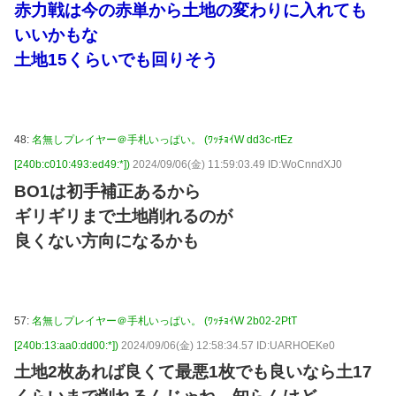
赤力戦は今の赤単から土地の変わりに入れても
いいかもな
土地15くらいでも回りそう
48:
名無しプレイヤー＠手札いっぱい。 (ﾜｯﾁｮｲW dd3c-rtEz
[240b:c010:493:ed49:*])
2024/09/06(金) 11:59:03.49 ID:WoCnndXJ0
BO1は初手補正あるから
ギリギリまで土地削れるのが
良くない方向になるかも
57:
名無しプレイヤー＠手札いっぱい。 (ﾜｯﾁｮｲW 2b02-2PtT
[240b:13:aa0:dd00:*])
2024/09/06(金) 12:58:34.57 ID:UARHOEKe0
土地2枚あれば良くて最悪1枚でも良いなら土17