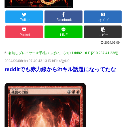
Twitter
Facebook
はてブ
Pocket
LINE
コピー
2024.09.09
6:
名無しプレイヤー＠手札いっぱい。 (ﾜｯﾁｮｲ dd82-+rLF [210.237.41.236])
2024/09/06(金) 07:40:43.13 ID:hEh+8jyU0
redditでも赤力線から2tキル話題になってたな