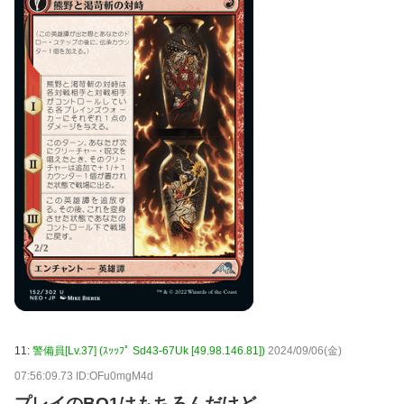
11:
警備員[Lv.37] (ｽｯｯﾌﾟ Sd43-67Uk [49.98.146.81])
2024/09/06(金)
07:56:09.73 ID:OFu0mgM4d
プレイのBO1はもちろんだけど