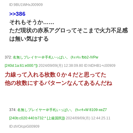
ID:9BU1WHxJ00909
>>386
それもそうか……
ただ現状の赤系アグロってそこまで火力不足感
は無い気はする
372:
名無しプレイヤー＠手札いっぱい。 (ｷｭｯｷｭ fbb2-/VPw
[240d:1a:61:e000:*])
2024/09/09(月) 12:38:09.80 ID:htDHB1+c00909
力線って入れる枚数０か４だと思ってた
他の枚数にするパターンなんてあるんだね
374:
名無しプレイヤー＠手札いっぱい。 (ｷｭｯｷｭW 8109-xeZ7
[240b:c020:440:b732:* [上級国民]])
2024/09/09(月) 12:44:25.11
ID:dVO/cpiG00909