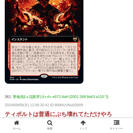
361:
警備員[Lv.2][新芽] (ｷｭｯｷｭ e972-IlaH [2001:268:9a63:a110:*])
2024/09/09(月) 12:06:30.42 ID:lKM4UVNu00909
ティボルトは普通にぶち壊れてただけやろ
赤力戦にそんなパワーはないやん
ホーム
検索
トップ
サイドバー