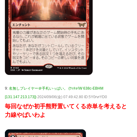
9:
名無しプレイヤー＠手札いっぱい。 (ﾜｯﾁｮｲW 638c-EBHM
[131.147.213.173])
2024/09/06(金) 07:49:42.80 ID:5Y0rvrYD0
毎回なぜか初手熊野置いてくる赤単を考えると
力線やばいわよ