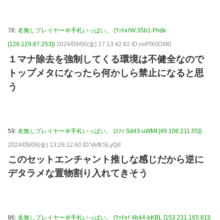
76:
名無しプレイヤー＠手札いっぱい。 (ﾜｯﾁｮｲW 35b1-Fhdk
[126.129.87.253])
2024/09/06(金) 17:13:42.62 ID:ovPfX0DW0
１マナ除去を強制してくる環境は不健全なので
トップメタになったら何かしら禁止になると思
う
59:
名無しプレイヤー＠手札いっぱい。 (ｽﾌｯ Sd43-uWMt [49.106.211.55])
2024/09/06(金) 13:26:12.60 ID:VefKSLyQd
このセットエンチャント推しな感じだから逆に
デタラメな置物割り入れてきそう
86:
名無しプレイヤー＠手札いっぱい。 (ﾜｯﾁｮｲ 4b44-bKBL [153.231.165.81])