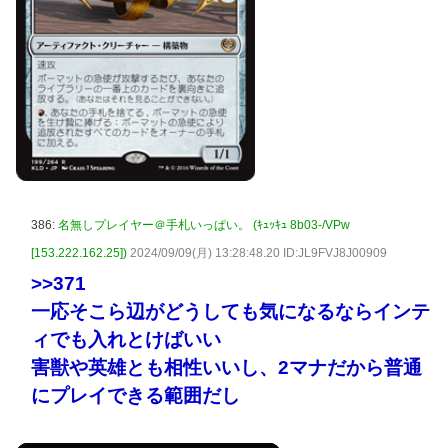
386:
名無しプレイヤー＠手札いっぱい。 (ｷｭｯｷｭ 8b03-/VPw
[153.222.162.25])
2024/09/09(月) 13:28:48.20 ID:JL9FVJ8J00909
>>371
一応そこら辺がどうしても気になるならインテ
ィでも入れとけばいい
害獣や英雄とも相性いいし、2マナだから普通
にプレイできる範囲だし