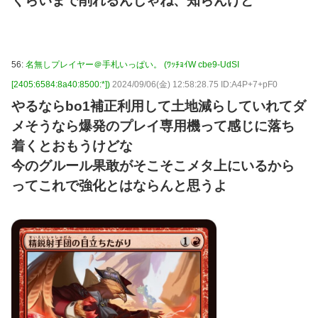
くらいまで削れるんじゃね、知らんけど
56:
名無しプレイヤー＠手札いっぱい。 (ﾜｯﾁｮｲW cbe9-UdSI
[2405:6584:8a40:8500:*])
2024/09/06(金) 12:58:28.75 ID:A4P+7+pF0
やるならbo1補正利用して土地減らしていれてダ
メそうなら爆発のプレイ専用機って感じに落ち
着くとおもうけどな
今のグルール果敢がそこそこメタ上にいるから
ってこれで強化とはならんと思うよ