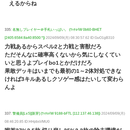
えるからね
335:
名無しプレイヤー＠手札いっぱい。 (ﾜｯﾁｮｲW 0b60-BHET
[2405:6584:8a40:8500:*])
2024/09/09(月) 08:30:57.62 ID:GuO1gB310
力戦あるからスペル2と力戦と害獣だろ
ただそんなに確率高くないから気にしなくてい
いと思うよプレイbo1とかだけだろ
果敢デッキはいまでも最初の1～2体対処できな
ければ3キルあるしクソゲー感はたいして変わら
んよ
337:
警備員[Lv.5][新芽] (ﾜｯﾁｮｲW 9188-bFTL [112.137.46.138])
2024/09/09(月)
08:46:20.85 ID:HHpbsVMU0