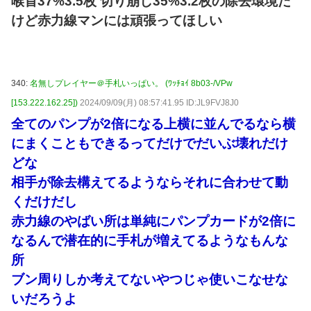
喉首37%3.5枚 切り崩し35%3.2枚の除去環境だ
けど赤力線マンには頑張ってほしい
340:
名無しプレイヤー＠手札いっぱい。 (ﾜｯﾁｮｲ 8b03-/VPw
[153.222.162.25])
2024/09/09(月) 08:57:41.95 ID:JL9FVJ8J0
全てのパンプが2倍になる上横に並んでるなら横
にまくこともできるってだけでだいぶ壊れだけ
どな
相手が除去構えてるようならそれに合わせて動
くだけだし
赤力線のやばい所は単純にパンプカードが2倍に
なるんで潜在的に手札が増えてるようなもんな
所
ブン周りしか考えてないやつじゃ使いこなせな
いだろうよ