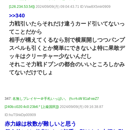
[126.234.53.54])
2024/09/09(月) 09:04:43.71 ID:Vsw8X5mlr0909
>>340
力戦引いたらそれだけ違うカード引いてないっ
てことだから
相手が構えてくるなら別で横展開しつつパンプ
スペルも引くとか簡単にできないよ特に果敢デ
ッキはクリーチャー少ないんだし
それこそ力戦ドブンの都合のいいところしかみ
てないだけでしょ
347:
名無しプレイヤー＠手札いっぱい。 (ｷｭｯｷｭW 81af-xeZ7
[240b:c020:4c0:23b6:* [上級国民]])
2024/09/09(月) 09:16:38.87
ID:huTShkDp00909
赤力線は枚数が難しいと思う