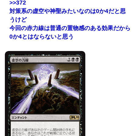
>>372
対策系の虚空や神聖みたいなのは0か4だと思
うけど
今回の赤力線は普通の置物感のある効果だから
0か4とはならないと思う