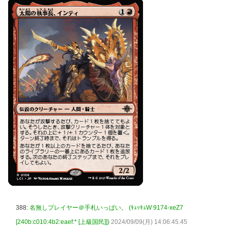
388:
名無しプレイヤー＠手札いっぱい。 (ｷｭｯｷｭW 9174-xeZ7
[240b:c010:4b2:eaef:* [上級国民]])
2024/09/09(月) 14:06:45.45