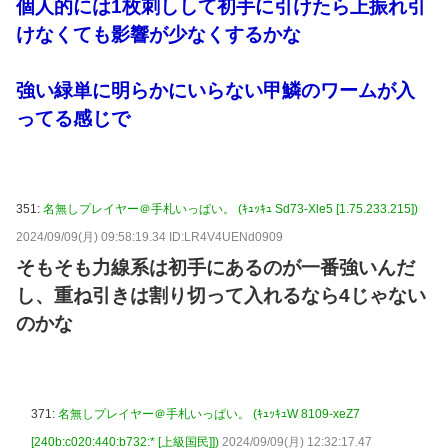
個人的には1枚刺しして初手に引けたら上振れ引
けなくても影響が少なくするかな
強い緑単に明らかにいらない甲鱗のワームが入
ってる感じで
351:
名無しプレイヤー＠手札いっぱい。 (ｷｭｯｷｭ Sd73-Xle5 [1.75.233.215])
2024/09/09(月) 09:58:19.34 ID:LR4V4UENd0909
そもそも力線系は初手にあるのが一番強いんだ
し、重ね引きは割り切って入れるなら4じゃない
のかな
371:
名無しプレイヤー＠手札いっぱい。 (ｷｭｯｷｭW 8109-xeZ7
[240b:c020:440:b732:* [上級国民]])
2024/09/09(月) 12:32:17.47