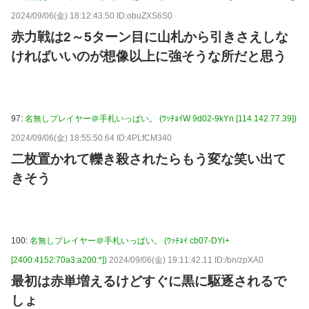
2024/09/06(金) 18:12:43.50 ID:obuZXS6S0
赤力戦は2～5ターン目に山札から引きさえしな
ければいいのが想像以上に強そうな所だと思う
97:
名無しプレイヤー＠手札いっぱい。 (ﾜｯﾁｮｲW 9d02-9kYn [114.142.77.39])
2024/09/06(金) 18:55:50.64 ID:4PLfCM340
二枚置かれて轢き殺されたらもう変な笑い出て
きそう
100:
名無しプレイヤー＠手札いっぱい。 (ﾜｯﾁｮｲ cb07-DYi+
[2400:4152:70a3:a200:*])
2024/09/06(金) 19:11:42.11 ID:/bn/zpXA0
最初は赤単増えるけどすぐに黒に駆逐されるで
しょ