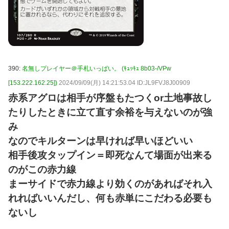
390:
名無しプレイヤー＠手札いっぱい。 (ｷｭｯｷｭ 8b03-/VPw
[153.222.162.25])
2024/09/09(月) 14:21:53.04 ID:JL9FVJ8J00909
赤系アグロは相手が序盤もたつくor土地事故し
たりしたときに立て直す余裕を与えないのが強
み
なのでキルターンは早ければ早いほどいい
相手後攻タップイン＝即死なんて場面が出来る
のがこの赤力線
まーサイドで赤力線より効くのがあればそれ入
れればいいんだし、何も赤単にこだわる必要も
ないし