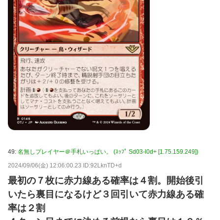
49:
名無しプレイヤー＠手札いっぱい。 (ｽｯﾌﾟ Sd03-l0d+ [1.75.159.249])
2024/09/06(金) 12:06:00.23 ID:92LknTD+d
最初の７枚に赤力線ある確率は４割。開始後引
いたら裏目になるけど３回引いて赤力線ある確
率は２割