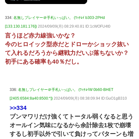
334:
名無しプレイヤー＠手札いっぱい。 (ﾜｯﾁｮｲ b303-2PHd
[133.130.181.176])
2024/09/09(月) 08:29:40.81 ID:1cWOFU4t0
言うほど赤力線強いかな？
今のヒロイック型赤だとドローかショック抜い
て入れるだろうから継戦力だいぶ落ちないか？
初手にある確率も40％だし。
336:
名無しプレイヤー＠手札いっぱい。 (ﾜｯﾁｮｲW 0b60-BHET
[2405:6584:8a40:8500:*])
2024/09/09(月) 08:38:09.94 ID:GuO1gB310
>>334
ブンマワリだけ強くてトータル弱くなると思う
オールイン気味になるから余計除去1枚で崩壊
するし初手以外で引いて負けってパターンも増