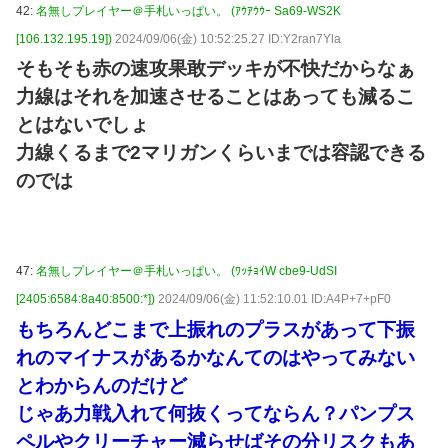
42:
名無しプレイヤー＠手札いっぱい。 (ｱｳｱｳｳｰ Sa69-WS2K
[106.132.195.19])
2024/09/06(金) 10:52:25.27 ID:Y2ran7Yla
そもそも赤の速攻果敢デッキが不快だからなぁ
力線はそれを加速させることはあっても減るこ
とはないでしょ
力線くるまで2マリガンくらいまでは容認できる
のでは
47:
名無しプレイヤー＠手札いっぱい。 (ﾜｯﾁｮｲW cbe9-UdSI
[2405:6584:8a40:8500:*])
2024/09/06(金) 11:52:10.01 ID:A4P+7+pF0
もちろんどこまで上振れのプラスがあって下振
れのマイナスがあるかなんてのはやってみない
とわからんのだけど
じゃあ力戦入れて何抜くってならん？パンプス
ペルやクリーチャー減らせばその分リスクもあ