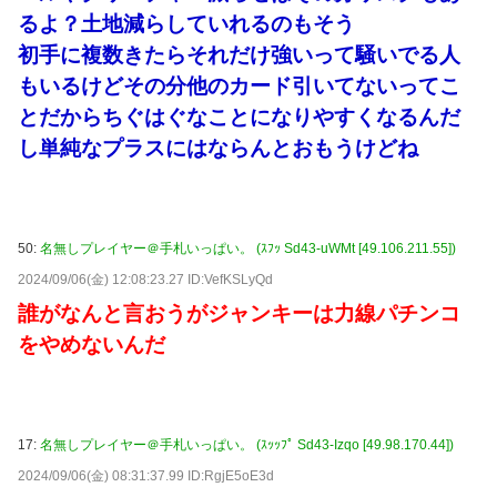
るよ？土地減らしていれるのもそう
初手に複数きたらそれだけ強いって騒いでる人
もいるけどその分他のカード引いてないってこ
とだからちぐはぐなことになりやすくなるんだ
し単純なプラスにはならんとおもうけどね
50:
名無しプレイヤー＠手札いっぱい。 (ｽﾌｯ Sd43-uWMt [49.106.211.55])
2024/09/06(金) 12:08:23.27 ID:VefKSLyQd
誰がなんと言おうがジャンキーは力線パチンコ
をやめないんだ
17:
名無しプレイヤー＠手札いっぱい。 (ｽｯｯﾌﾟ Sd43-Izqo [49.98.170.44])
2024/09/06(金) 08:31:37.99 ID:RgjE5oE3d