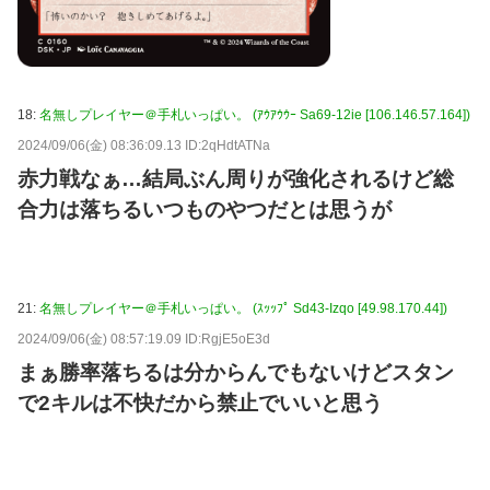
18:
名無しプレイヤー＠手札いっぱい。 (ｱｳｱｳｳｰ Sa69-12ie [106.146.57.164])
2024/09/06(金) 08:36:09.13 ID:2qHdtATNa
赤力戦なぁ…結局ぶん周りが強化されるけど総
合力は落ちるいつものやつだとは思うが
21:
名無しプレイヤー＠手札いっぱい。 (ｽｯｯﾌﾟ Sd43-Izqo [49.98.170.44])
2024/09/06(金) 08:57:19.09 ID:RgjE5oE3d
まぁ勝率落ちるは分からんでもないけどスタン
で2キルは不快だから禁止でいいと思う