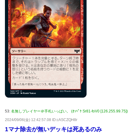
53:
名無しプレイヤー＠手札いっぱい。 (ｵｯﾍﾟｹ Sr81-foV0 [126.255.99.75])
2024/09/06(金) 12:42:57.08 ID:cASCZQH8r
1マナ除去が無いデッキは死あるのみ