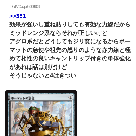
ID:dVO/cpiG00909
>>351
効果が強いし重ね貼りしても有効な力線だから
ミッドレンジ系ならそれが正しいけど
アグロ系だとどうしてもジリ貧になるからボー
マットの急使や祖先の怒りのような赤力線と極
めて相性の良いキャントリップ付きの単体強化
があれば話は別だけど
そうじゃないと4はきつい