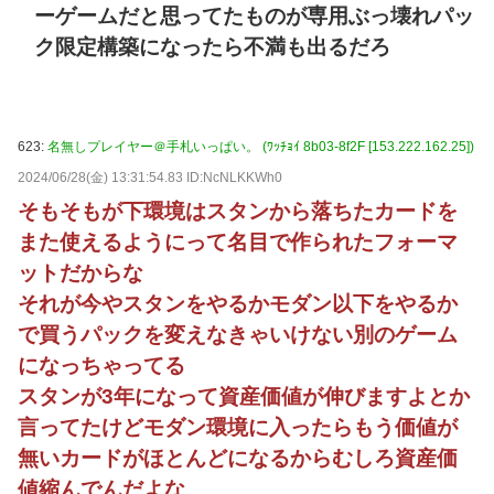
ーゲームだと思ってたものが専用ぶっ壊れパッ
ク限定構築になったら不満も出るだろ
623:
名無しプレイヤー＠手札いっぱい。 (ﾜｯﾁｮｲ 8b03-8f2F [153.222.162.25])
2024/06/28(金) 13:31:54.83 ID:NcNLKKWh0
そもそもが下環境はスタンから落ちたカードを
また使えるようにって名目で作られたフォーマ
ットだからな
それが今やスタンをやるかモダン以下をやるか
で買うパックを変えなきゃいけない別のゲーム
になっちゃってる
スタンが3年になって資産価値が伸びますよとか
言ってたけどモダン環境に入ったらもう価値が
無いカードがほとんどになるからむしろ資産価
値縮んでんだよな