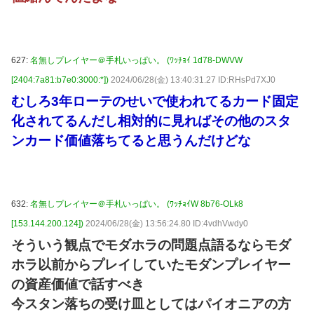
627:
名無しプレイヤー＠手札いっぱい。 (ﾜｯﾁｮｲ 1d78-DWVW
[2404:7a81:b7e0:3000:*])
2024/06/28(金) 13:40:31.27 ID:RHsPd7XJ0
むしろ3年ローテのせいで使われてるカード固定
化されてるんだし相対的に見ればその他のスタ
ンカード価値落ちてると思うんだけどな
632:
名無しプレイヤー＠手札いっぱい。 (ﾜｯﾁｮｲW 8b76-OLk8
[153.144.200.124])
2024/06/28(金) 13:56:24.80 ID:4vdhVwdy0
そういう観点でモダホラの問題点語るならモダ
ホラ以前からプレイしていたモダンプレイヤー
の資産価値で話すべき
今スタン落ちの受け皿としてはパイオニアの方