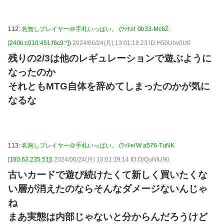
112:
名無しプレイヤー＠手札いっぱい。 (ﾜｯﾁｮｲ 0b33-Mc6Z
[240b:c010:451:f6c9:*])
2024/06/24(月) 13:01:18.23 ID:H50Uhv0U0
残りの2/3は他のレギュレーションで遊ぶように
なったのか
それともMTG自体を辞めてしまったのかが気に
なるな
113:
名無しプレイヤー＠手札いっぱい。 (ﾜｯﾁｮｲW a576-TuNK
[180.63.235.51])
2024/06/24(月) 13:01:19.14 ID:D/QuNIU90
古いカードで遊び続けたくて新しく買いたくな
い層が消えたのならそんなダメージないんじゃ
ね
まあ実態は内部じゃないと分からんだろうけど