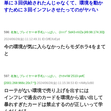
単に３回供給されたんじゃなくて、環境を動か
すために３回インフレさせたってのがヤバい
596:
名無しプレイヤー＠手札いっぱい。 (ｽｯｯﾌﾟ Sd43-nVZa [49.98.174.30])
2024/06/28(金) 11:12:49.31 ID:O/fEXvEyd
今の環境が気に入らなかったらモダホラ4をまて
と
597:
名無しプレイヤー＠手札いっぱい。 (ﾜｯﾁｮｲW 2510-yefC
[2001:268:966c:20c7:*])
2024/06/28(金) 11:15:38.53 ID:+AMly3zB0
ローテがない環境で売り上げを出すには
インフレで過去のカードを環境から追い出して
暴れすぎたカードは禁止するのが正しいって学