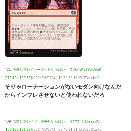
421:
名無しプレイヤー＠手札いっぱい。 (ﾜｯﾁｮｲW 233b-J9qK
[219.104.122.89])
2024/06/27(木) 10:32:32.16 ID:fTNqfsKn0
そりゃローテーションがないモダン向けなんだ
からインフレさせないと使われないだろ
409:
名無しプレイヤー＠手札いっぱい。 (ｱｳｱｳｳｰ Sab9-wGSi
[106.132.191.98])
2024/06/27(木) 08:43:31.31 ID:3c3gQqZ+a