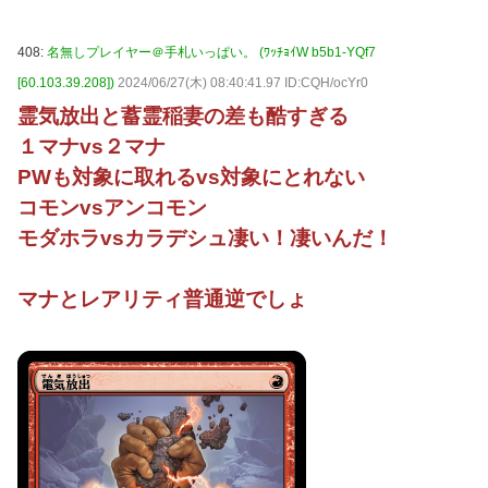
408:
名無しプレイヤー＠手札いっぱい。 (ﾜｯﾁｮｲW b5b1-YQf7
[60.103.39.208])
2024/06/27(木) 08:40:41.97 ID:CQH/ocYr0
霊気放出と蓄霊稲妻の差も酷すぎる
１マナvs２マナ
PWも対象に取れるvs対象にとれない
コモンvsアンコモン
モダホラvsカラデシュ凄い！凄いんだ！
マナとレアリティ普通逆でしょ