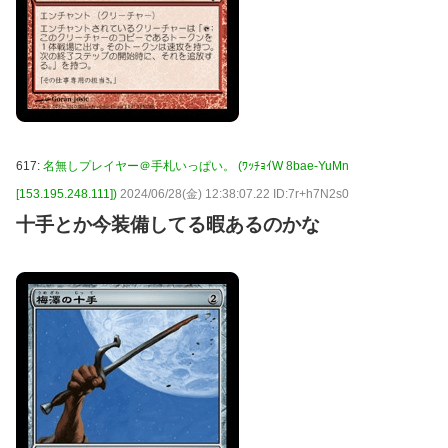
617:
名無しプレイヤー＠手札いっぱい。 (ﾜｯﾁｮｲW 8bae-YuMn
[153.195.248.111])
2024/06/28(金) 12:38:07.22 ID:7r+h7N2s0
十手とか今装備してる暇あるのかな