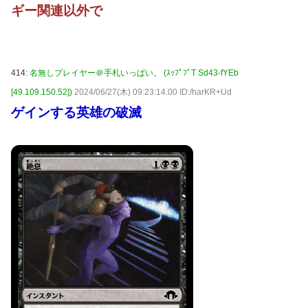
ギー関連以外で
414:
名無しプレイヤー＠手札いっぱい。 (ｽｯﾌﾟﾌﾟT Sd43-fYEb
[49.109.150.52])
2024/06/27(木) 09:23:14.00 ID:/harKR+Ud
ゲインする英雄の破滅