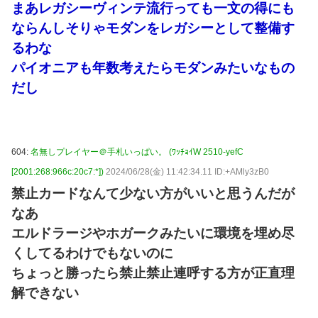
まあレガシーヴィンテ流行っても一文の得にも
ならんしそりゃモダンをレガシーとして整備す
るわな
パイオニアも年数考えたらモダンみたいなもの
だし
604:
名無しプレイヤー＠手札いっぱい。 (ﾜｯﾁｮｲW 2510-yefC
[2001:268:966c:20c7:*])
2024/06/28(金) 11:42:34.11 ID:+AMly3zB0
禁止カードなんて少ない方がいいと思うんだが
なあ
エルドラージやホガークみたいに環境を埋め尽
くしてるわけでもないのに
ちょっと勝ったら禁止禁止連呼する方が正直理
解できない