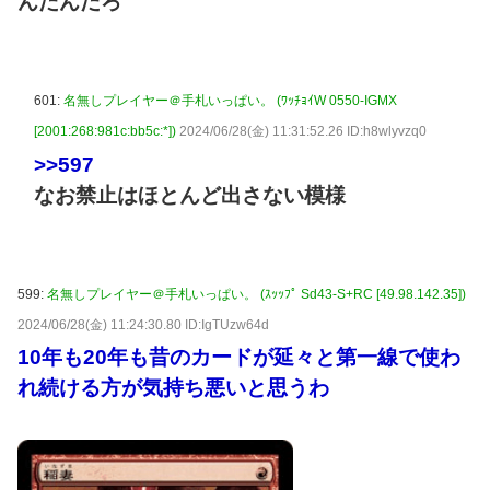
んだんだろ
601:
名無しプレイヤー＠手札いっぱい。 (ﾜｯﾁｮｲW 0550-IGMX
[2001:268:981c:bb5c:*])
2024/06/28(金) 11:31:52.26 ID:h8wlyvzq0
>>597
なお禁止はほとんど出さない模様
599:
名無しプレイヤー＠手札いっぱい。 (ｽｯｯﾌﾟ Sd43-S+RC [49.98.142.35])
2024/06/28(金) 11:24:30.80 ID:IgTUzw64d
10年も20年も昔のカードが延々と第一線で使わ
れ続ける方が気持ち悪いと思うわ