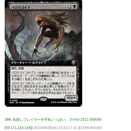
394:
名無しプレイヤー＠手札いっぱい。 (ﾜｯﾁｮｲ 2311-DWVW
[59.171.214.144])
2024/06/26(水) 23:32:17.51 ID:5Hhv6Xv40