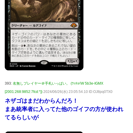
393:
名無しプレイヤー＠手札いっぱい。 (ﾜｯﾁｮｲW 5b3e-IGMX
[2001:268:9852:7fcd:*])
2024/06/26(水) 23:05:54.10 ID:OJ8pq0TX0
ネザゴはまだわからんだろ！
まあ統率者に入ってた他のゴイフの方が使われ
てるらしいが