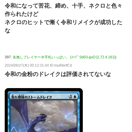
令和になって苦花、締め、十手、ネクロと色々
作られたけど
ネクロのヒットで漸く令和リメイクが成功した
な
397:
名無しプレイヤー＠手札いっぱい。 (ｽｯﾌﾟ Sd03-jjuO [1.72.4.161])
2024/06/27(木) 00:12:31.04 ID:mu89e/fCd
令和の金粉のドレイクは評価されてないな