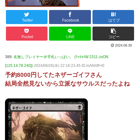
Twitter
Facebook
はてブ
Pocket
LINE
コピー
2024.06.30
389:
名無しプレイヤー＠手札いっぱい。 (ﾜｯﾁｮｲW 2311-zxON
[125.14.78.240])
2024/06/26(水) 22:16:23.45 ID:mANAff+l0
予約8000円してたネザーゴイフさん
結局全然見ないから立派なサウルスだったよね