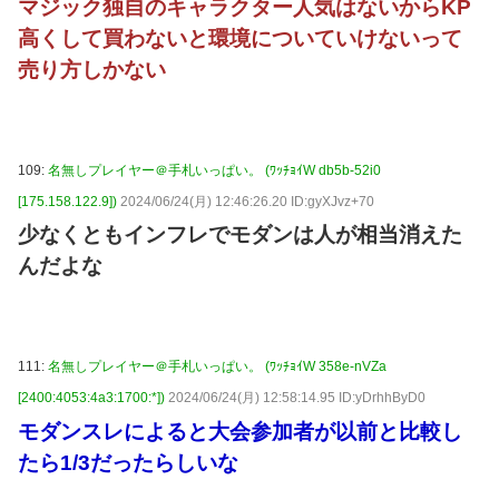
マジック独自のキャラクター人気はないからKP
高くして買わないと環境についていけないって
売り方しかない
109:
名無しプレイヤー＠手札いっぱい。 (ﾜｯﾁｮｲW db5b-52i0
[175.158.122.9])
2024/06/24(月) 12:46:26.20 ID:gyXJvz+70
少なくともインフレでモダンは人が相当消えた
んだよな
111:
名無しプレイヤー＠手札いっぱい。 (ﾜｯﾁｮｲW 358e-nVZa
[2400:4053:4a3:1700:*])
2024/06/24(月) 12:58:14.95 ID:yDrhhByD0
モダンスレによると大会参加者が以前と比較し
たら1/3だったらしいな