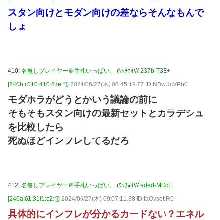
スタン向けとモダン向けの差ならそんなもんで
しょ
410:
名無しプレイヤー＠手札いっぱい。 (ﾜｯﾁｮｲW 237b-T3E+
[240b:c010:410:8de:*])
2024/06/27(木) 08:45:19.77 ID:NBwUcVPh0
モダホラがどうとかいう議論の前に
そもそもスタン向けの最新セットとカラデシュ
を比較したら
死ぬほどインフレしてるだろ
412:
名無しプレイヤー＠手札いっぱい。 (ﾜｯﾁｮｲW eded-MDcL
[240a:61:31f1:c2:*])
2024/06/27(木) 09:07:11.88 ID:faOvsebR0
具体的にインフレが分かるカードない？エネル