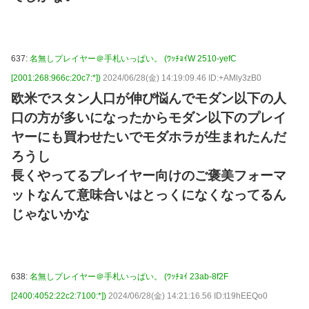
637:
名無しプレイヤー＠手札いっぱい。 (ﾜｯﾁｮｲW 2510-yefC
[2001:268:966c:20c7:*])
2024/06/28(金) 14:19:09.46 ID:+AMly3zB0
欧米でスタン人口が伸び悩んでモダン以下の人
口の方が多いになったからモダン以下のプレイ
ヤーにも買わせたいでモダホラが生まれたんだ
ろうし
長くやってるプレイヤー向けのご褒美フォーマ
ットなんて意味合いはとっくになくなってるん
じゃないかな
638:
名無しプレイヤー＠手札いっぱい。 (ﾜｯﾁｮｲ 23ab-8f2F
[2400:4052:22c2:7100:*])
2024/06/28(金) 14:21:16.56 ID:t19hEEQo0