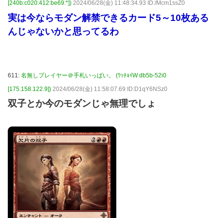
[240b:c020:412:be69:*])
2024/06/28(金) 11:48:34.93 ID:/Mcm1ssZ0
実は今ならモダン解禁できるカード5～10枚ある
んじゃないかと思ってるわ
611:
名無しプレイヤー＠手札いっぱい。 (ﾜｯﾁｮｲW db5b-52i0
[175.158.122.9])
2024/06/28(金) 11:58:07.69 ID:D1qY6NSz0
双子とか今のモダンじゃ無理でしょ