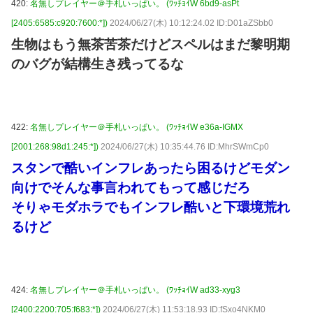
420:
名無しプレイヤー＠手札いっぱい。 (ﾜｯﾁｮｲW 6bd9-asPt
[2405:6585:c920:7600:*])
2024/06/27(木) 10:12:24.02 ID:D01aZSbb0
生物はもう無茶苦茶だけどスペルはまだ黎明期
のバグが結構生き残ってるな
422:
名無しプレイヤー＠手札いっぱい。 (ﾜｯﾁｮｲW e36a-IGMX
[2001:268:98d1:245:*])
2024/06/27(木) 10:35:44.76 ID:MhrSWmCp0
スタンで酷いインフレあったら困るけどモダン
向けでそんな事言われてもって感じだろ
そりゃモダホラでもインフレ酷いと下環境荒れ
るけど
424:
名無しプレイヤー＠手札いっぱい。 (ﾜｯﾁｮｲW ad33-xyg3
[2400:2200:705:f683:*])
2024/06/27(木) 11:53:18.93 ID:fSxo4NKM0