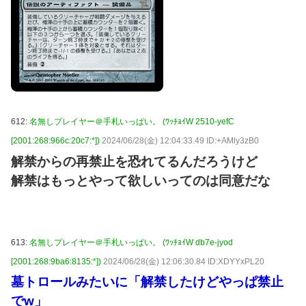
612:
名無しプレイヤー＠手札いっぱい。 (ﾜｯﾁｮｲW 2510-yefC
[2001:268:966c:20c7:*])
2024/06/28(金) 12:04:33.49 ID:+AMly3zB0
解禁からの再禁止を恐れてるんだろうけど
解禁はもっとやって欲しいってのは同意だな
613:
名無しプレイヤー＠手札いっぱい。 (ﾜｯﾁｮｲW db7e-jyod
[2001:268:9ba6:8135:*])
2024/06/28(金) 12:06:30.84 ID:XDYYxPL20
墓トロールみたいに「解禁したけどやっぱ禁止
でw」