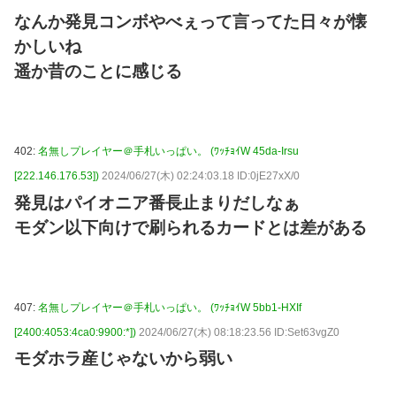
なんか発見コンボやべぇって言ってた日々が懐
かしいね
遥か昔のことに感じる
402:
名無しプレイヤー＠手札いっぱい。 (ﾜｯﾁｮｲW 45da-Irsu
[222.146.176.53])
2024/06/27(木) 02:24:03.18 ID:0jE27xX/0
発見はパイオニア番長止まりだしなぁ
モダン以下向けで刷られるカードとは差がある
407:
名無しプレイヤー＠手札いっぱい。 (ﾜｯﾁｮｲW 5bb1-HXIf
[2400:4053:4ca0:9900:*])
2024/06/27(木) 08:18:23.56 ID:Set63vgZ0
モダホラ産じゃないから弱い