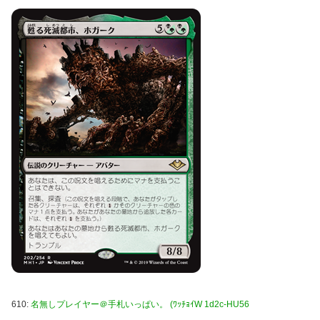
610:
名無しプレイヤー＠手札いっぱい。 (ﾜｯﾁｮｲW 1d2c-HU56