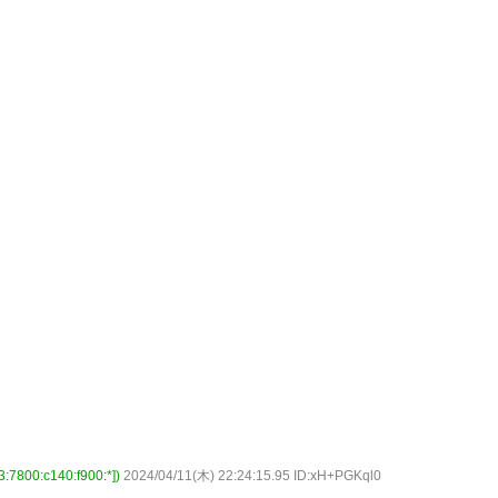
0:c140:f900:*])
2024/04/11(木) 22:24:15.95 ID:xH+PGKql0