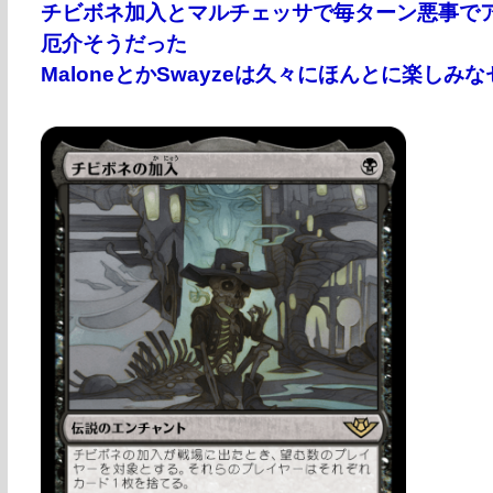
チビボネ加入とマルチェッサで毎ターン悪事で
厄介そうだった
MaloneとかSwayzeは久々にほんとに楽し