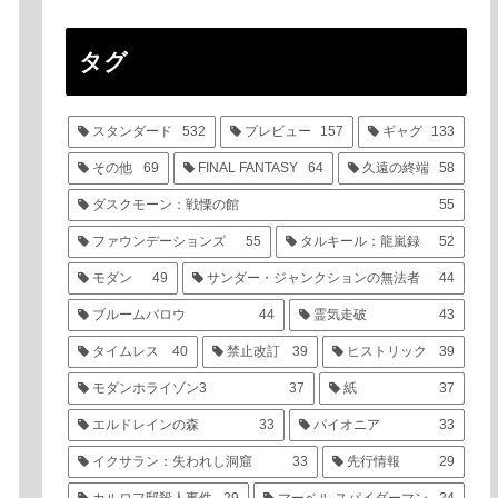
タグ
スタンダード
532
プレビュー
157
ギャグ
133
その他
69
FINAL FANTASY
64
久遠の終端
58
ダスクモーン：戦慄の館
55
ファウンデーションズ
55
タルキール：龍嵐録
52
モダン
49
サンダー・ジャンクションの無法者
44
ブルームバロウ
44
霊気走破
43
タイムレス
40
禁止改訂
39
ヒストリック
39
モダンホライゾン3
37
紙
37
エルドレインの森
33
パイオニア
33
イクサラン：失われし洞窟
33
先行情報
29