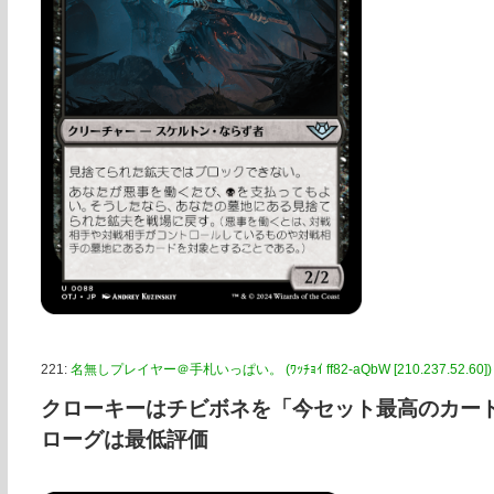
221:
名無しプレイヤー＠手札いっぱい。 (ﾜｯﾁｮｲ ff82-aQbW [210.237.52.60])
クローキーはチビボネを「今セット最高のカー
ローグは最低評価