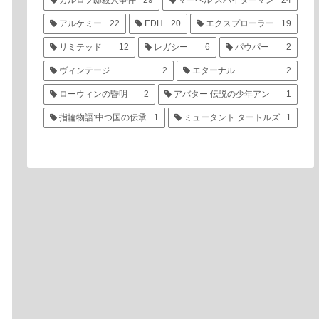
カルロフ邸殺人事件
29
マーベル スパイダーマン
24
アルケミー
22
EDH
20
エクスプローラー
19
リミテッド
12
レガシー
6
パウパー
2
ヴィンテージ
2
エターナル
2
ローウィンの昏明
2
アバター 伝説の少年アン
1
指輪物語:中つ国の伝承
1
ミュータント タートルズ
1