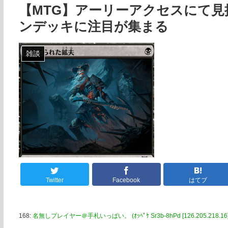
【MTG】アーリーアクセスにて
ンデッキに注目が集まる
雑談
Twitter
Facebook
はてブ
168:
名無しプレイヤー＠手札いっぱい。 (ｵｯﾍﾟｹ Sr3b-8hPd [126.205.218.16]