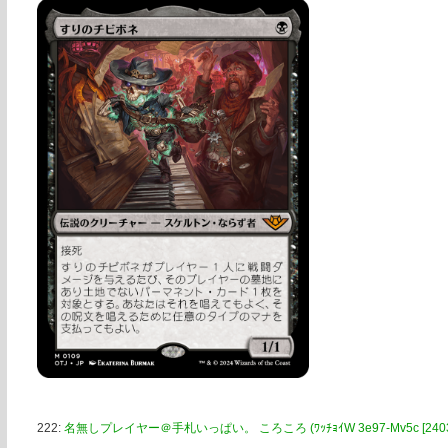
222:
名無しプレイヤー＠手札いっぱい。 ころころ (ﾜｯﾁｮｲW 3e97-Mv5c [2403:780