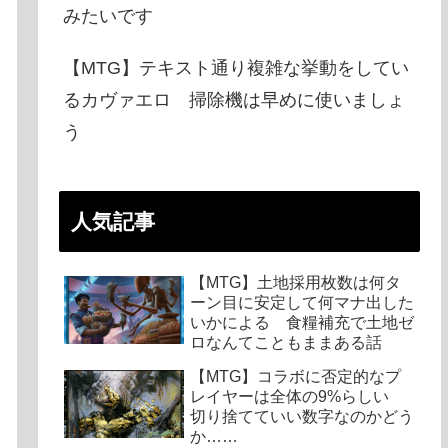
みたいです
【MTG】テキスト通り複雑な挙動をしてい
るカヴァエロ 掃除機は早めに使いましょ
う
人気記事
【MTG】土地採用枚数は何タ
ーン目に安定して何マナ出した
いかによる 食糧補充で土地ゼ
ロなんてこともままある話
【MTG】コラボに否定的なプ
レイヤーは全体の9%らしい
切り捨てていい数字なのかどう
か……