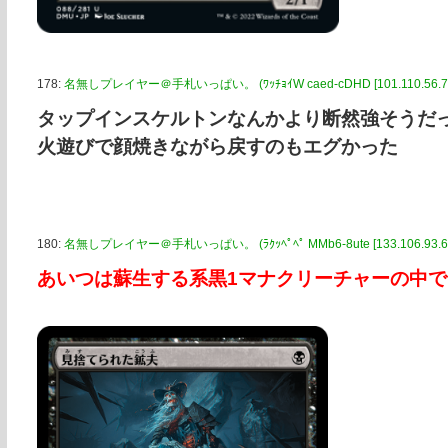
178:
名無しプレイヤー＠手札いっぱい。 (ﾜｯﾁｮｲW caed-cDHD [101.110.56.73
タップインスケルトンなんかより断然強そうだ
火遊びで顔焼きながら戻すのもエグかった
180:
名無しプレイヤー＠手札いっぱい。 (ﾗｸｯﾍﾟﾍﾟ MMb6-8ute [133.106.93.63
あいつは蘇生する系黒1マナクリーチャーの中