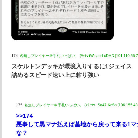
174:
名無しプレイヤー＠手札いっぱい。 (ﾜｯﾁｮｲW caed-cDHD [101.110.56.73
スケルトンデッキが環境入りするに1ジェイス
詰めるスピード速い上に粘り強い
175:
名無しプレイヤー＠手札いっぱい。 (ｱｳｱｳｳｰ Sa47-KcSb [106.155.43.2
>>174
悪事して黒マナ払えば墓地から戻って来る1マ
な？