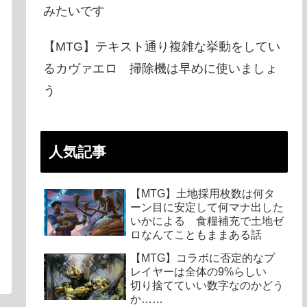
みたいです
【MTG】テキスト通り複雑な挙動をしてい
るカヴァエロ 掃除機は早めに使いましょ
う
人気記事
【MTG】土地採用枚数は何タ
ーン目に安定して何マナ出した
いかによる 食糧補充で土地ゼ
ロなんてこともままある話
【MTG】コラボに否定的なプ
レイヤーは全体の9%らしい
切り捨てていい数字なのかどう
か……