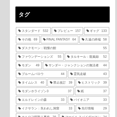
タグ
スタンダード
532
プレビュー
157
ギャグ
133
その他
69
FINAL FANTASY
64
久遠の終端
58
ダスクモーン：戦慄の館
55
ファウンデーションズ
55
タルキール：龍嵐録
52
モダン
49
サンダー・ジャンクションの無法者
44
ブルームバロウ
44
霊気走破
43
タイムレス
40
禁止改訂
39
ヒストリック
39
モダンホライゾン3
37
紙
37
エルドレインの森
33
パイオニア
33
イクサラン：失われし洞窟
33
先行情報
29