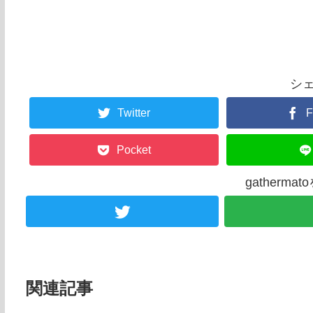
シ
Twitter
F
Pocket
gatherm
関連記事