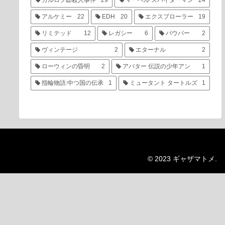
カルロフ邸殺人事件
29
マーベル スパイダーマン
24
アルケミー
22
EDH
20
エクスプローラー
19
リミテッド
12
レガシー
6
パウパー
2
ヴィンテージ
2
エターナル
2
ローウィンの昏明
2
アバター 伝説の少年アン
1
指輪物語:中つ国の伝承
1
ミュータント タートルズ
1
© 2023 ギャザマトメ.