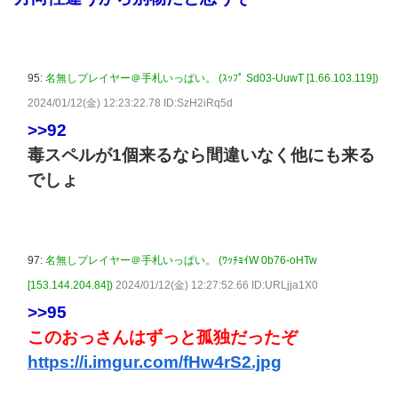
95:
名無しプレイヤー＠手札いっぱい。 (ｽｯﾌﾟ Sd03-UuwT [1.66.103.119])
2024/01/12(金) 12:23:22.78 ID:SzH2iRq5d
>>92
毒スペルが1個来るなら間違いなく他にも来る
でしょ
97:
名無しプレイヤー＠手札いっぱい。 (ﾜｯﾁｮｲW 0b76-oHTw
[153.144.204.84])
2024/01/12(金) 12:27:52.66 ID:URLjja1X0
>>95
このおっさんはずっと孤独だったぞ
https://i.imgur.com/fHw4rS2.jpg