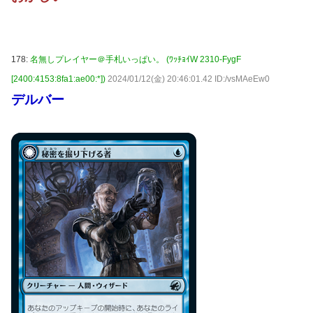
178:
名無しプレイヤー＠手札いっぱい。 (ﾜｯﾁｮｲW 2310-FygF
[2400:4153:8fa1:ae00:*])
2024/01/12(金) 20:46:01.42 ID:/vsMAeEw0
デルバー