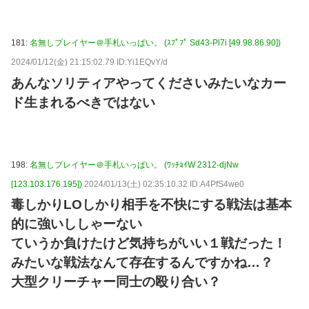
181:
名無しプレイヤー＠手札いっぱい。 (ｽﾌﾟﾌﾟ Sd43-Pl7i [49.98.86.90])
2024/01/12(金) 21:15:02.79 ID:Yi1EQvY/d
あんなソリティアやってくださいみたいなカー
ド生まれるべきではない
198:
名無しプレイヤー＠手札いっぱい。 (ﾜｯﾁｮｲW 2312-djNw
[123.103.176.195])
2024/01/13(土) 02:35:10.32 ID:A4PfS4we0
毒しかりLOしかり相手を不快にする戦法は基本
的に強いししゃーない
ていうか負けたけど気持ちがいい１戦だった！
みたいな戦法なんて存在するんですかね…？
大型クリーチャー同士の殴り合い？