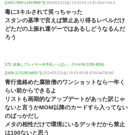
[2403:7800:c140:f900:*])
2024/01/12(金) 19:33:04.14 ID:z9x4+VvL0
毒に3キルされて笑っちゃった
スタンの基準で言えば禁止あり得るレベルだけ
どただの上振れ運ゲーではあるしどうなるんだ
ろう
172:
名無しプレイヤー＠手札いっぱい。 (ﾜｯﾁｮｲW 2356-BDEj
[240b:11:5180:b800:*])
2024/01/12(金) 19:43:48.99 ID:6UakTBUk0
青行進絡めた腐敗僧のワンショットなら一年く
らい前からできるよ
リストも画期的なアップデートがあった訳じゃ
ないと言うかMOM以降のカードすら入ってない
のばっかだし
メタの相性だけで環境にいるデッキだから禁止
は100ないと思う