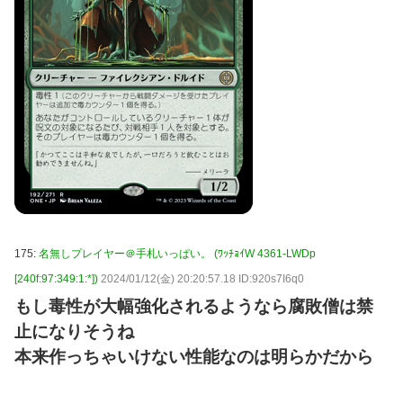
175:
名無しプレイヤー＠手札いっぱい。 (ﾜｯﾁｮｲW 4361-LWDp
[240f:97:349:1:*])
2024/01/12(金) 20:20:57.18 ID:920s7I6q0
もし毒性が大幅強化されるようなら腐敗僧は禁
止になりそうね
本来作っちゃいけない性能なのは明らかだから