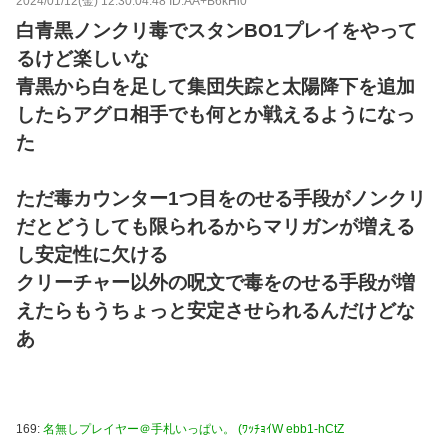
2024/01/12(金) 12:30:04.48 ID:AA+B6kHi0
白青黒ノンクリ毒でスタンBO1プレイをやって
るけど楽しいな
青黒から白を足して集団失踪と太陽降下を追加
したらアグロ相手でも何とか戦えるようになっ
た
ただ毒カウンター1つ目をのせる手段がノンクリ
だとどうしても限られるからマリガンが増える
し安定性に欠ける
クリーチャー以外の呪文で毒をのせる手段が増
えたらもうちょっと安定させられるんだけどな
あ
169:
名無しプレイヤー＠手札いっぱい。 (ﾜｯﾁｮｲW ebb1-hCtZ