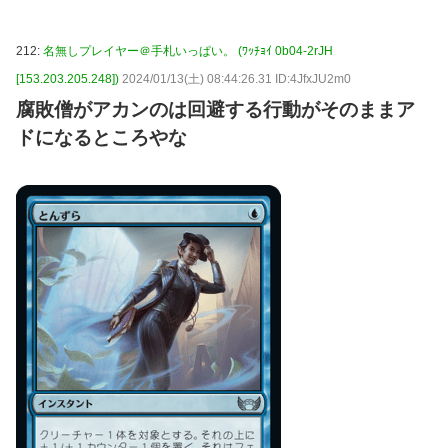
212:
名無しプレイヤー＠手札いっぱい。 (ﾜｯﾁｮｲ 0b04-2rJH
[153.203.205.248])
2024/01/13(土) 08:44:26.31 ID:4JfxJU2m0
腐敗僧がアカンのは回避する行動がそのままア
ドになるところやな