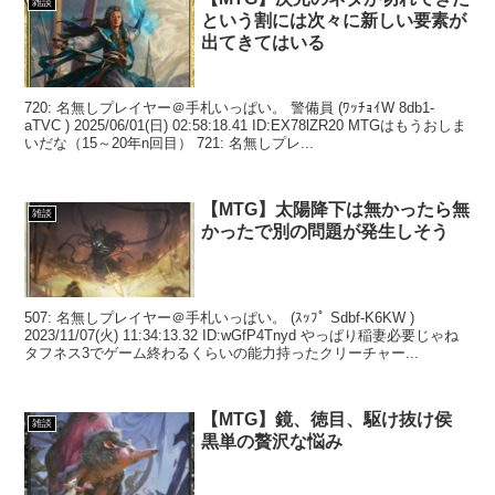
雑談
という割には次々に新しい要素が
出てきてはいる
720: 名無しプレイヤー＠手札いっぱい。 警備員 (ﾜｯﾁｮｲW 8db1-
aTVC ) 2025/06/01(日) 02:58:18.41 ID:EX78lZR20 MTGはもうおしま
いだな（15～20年n回目） 721: 名無しプレ...
【MTG】太陽降下は無かったら無
雑談
かったで別の問題が発生しそう
507: 名無しプレイヤー＠手札いっぱい。 (ｽｯﾌﾟ Sdbf-K6KW )
2023/11/07(火) 11:34:13.32 ID:wGfP4Tnyd やっぱり稲妻必要じゃね
タフネス3でゲーム終わるくらいの能力持ったクリーチャー...
【MTG】鏡、徳目、駆け抜け侯
雑談
黒単の贅沢な悩み