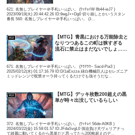
621: 名無しプレイヤー＠手札いっぱい。 (ﾜｯﾁｮｲW 8b44-ieJ7 )
2023/09/19(火) 20:44:42.26 ID:9wgJ++Dg0 切り崩しとかいうスタン
番長 560: 名無しプレイヤー＠手札いっぱい。 (ｽ...
【MTG】青黒における万能除去と
雑談
なりつつあるこの町は狭すぎる
流石に禁止はまだないでしょ……
671: 名無しプレイヤー＠手札いっぱい。 (ｱｳｱｳｳｰ Sacd-Pia3 )
2025/02/12(水) 01:17:16.79 ID:D/1aExzza 緑白機械巨人はセレズニア
ミッドレンジで呪禁オーラ持ってくるだけでも強そうだな...
【MTG】デッキ枚数200超えの黒
雑談
単が時々出没しているらしい
372: 名無しプレイヤー＠手札いっぱい。 (ﾜｯﾁｮｲ 56de-A0KB )
2024/03/22(金) 15:59:01.57 ID:JFdaSvgL0 強迫負け犬ヴェリアナっ
て綺麗に動いてくるから黒単だと思ってたら200枚超えのデ...