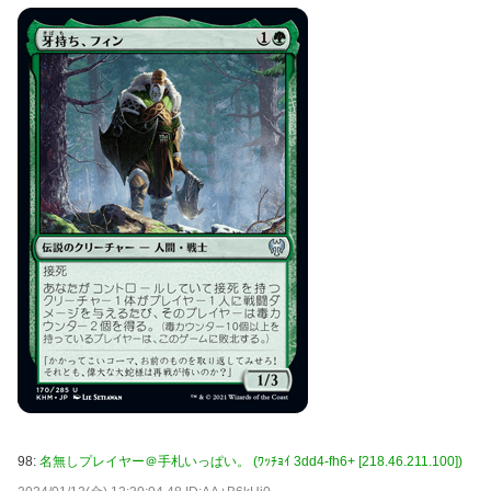
98:
名無しプレイヤー＠手札いっぱい。 (ﾜｯﾁｮｲ 3dd4-fh6+ [218.46.211.100])