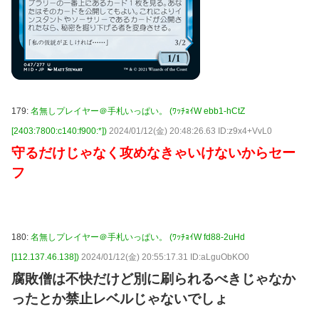
179:
名無しプレイヤー＠手札いっぱい。 (ﾜｯﾁｮｲW ebb1-hCtZ
[2403:7800:c140:f900:*])
2024/01/12(金) 20:48:26.63 ID:z9x4+VvL0
守るだけじゃなく攻めなきゃいけないからセー
フ
180:
名無しプレイヤー＠手札いっぱい。 (ﾜｯﾁｮｲW fd88-2uHd
[112.137.46.138])
2024/01/12(金) 20:55:17.31 ID:aLguObKO0
腐敗僧は不快だけど別に刷られるべきじゃなか
ったとか禁止レベルじゃないでしょ