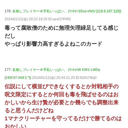
176:
名無しプレイヤー＠手札いっぱい。 (ﾜｯﾁｮｲ b5ca-vNrU [118.6.187.118])
2024/01/12(金) 20:22:18.25 ID:uevO7PrR0
毒って腐敗僧のために無理矢理緑足してる感じ
だし
やっぱり影響力高すぎるよねこのカード
177:
名無しプレイヤー＠手札いっぱい。 (ﾜｯﾁｮｲW 4361-LWDp
[240f:97:349:1:*])
2024/01/12(金) 20:44:21.25 ID:920s7I6q0
伝説にして横並びできなくするとか対戦相手の
呪文限定にするとか何回も毒を飛ばせるのはお
かしいから生け贄が必要とか幾らでも調整出来
ると思うんだけどね
1マナクリーチャーを守ってるだけで勝てるのは
おかしい