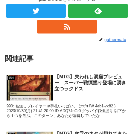
gathermato
関連記事
【MTG】失われし洞窟プレビュ
雑談
ー スーパー戦慄掘り登場に湧き
立つラクドス
990: 名無しプレイヤー＠手札いっぱい。 (ﾜｯﾁｮｲW 4eb1-vx82 )
2023/10/30(月) 21:41:20.90 ID:ADQ7JnGr0 グッバイ戦慄掘り 以下か
ら１つを選ぶ。このターン、あなたが落魄していたな...
【MTG】次元のネタが切れてきた