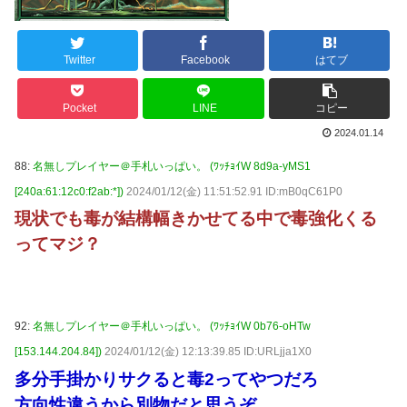
Twitter
Facebook
はてブ
Pocket
LINE
コピー
2024.01.14
88:
名無しプレイヤー＠手札いっぱい。 (ﾜｯﾁｮｲW 8d9a-yMS1
[240a:61:12c0:f2ab:*])
2024/01/12(金) 11:51:52.91 ID:mB0qC61P0
現状でも毒が結構幅きかせてる中で毒強化くる
ってマジ？
92:
名無しプレイヤー＠手札いっぱい。 (ﾜｯﾁｮｲW 0b76-oHTw
[153.144.204.84])
2024/01/12(金) 12:13:39.85 ID:URLjja1X0
多分手掛かりサクると毒2ってやつだろ
方向性違うから別物だと思うぞ