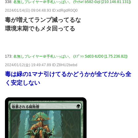
338:
名無しプレイヤー＠手札いっぱい。 (ﾜｯﾁｮｲ b582-0zjl [210.146.81.131])
2024/01/14(日) 09:04:48.93 ID:xdRgdR0Q0
毒が増えてランプ減ってるな
環境末期でもメタ回ってる
173:
名無しプレイヤー＠手札いっぱい。 (ｽﾌﾟｯｯ Sd03-tUD0 [1.75.236.82])
2024/01/12(金) 19:49:47.89 ID:Z8HU2bebd
毒は緑の1マナ引けてるかどうかが全てだから全
く安定しない