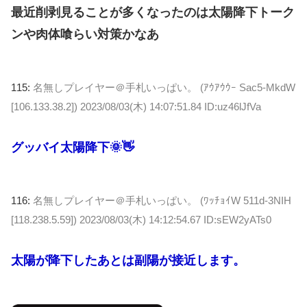
最近削剥見ることが多くなったのは太陽降下トーク
ンや肉体喰らい対策かなあ
115:
名無しプレイヤー＠手札いっぱい。 (ｱｳｱｳｳｰ Sac5-MkdW
[106.133.38.2])
2023/08/03(木) 14:07:51.84 ID:uz46lJfVa
グッバイ太陽降下🌞👋
116:
名無しプレイヤー＠手札いっぱい。 (ﾜｯﾁｮｲW 511d-3NIH
[118.238.5.59])
2023/08/03(木) 14:12:54.67 ID:sEW2yATs0
太陽が降下したあとは副陽が接近します。