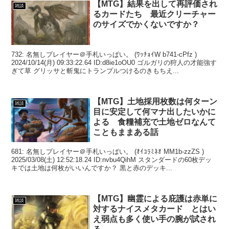
【MTG】結果を出して再評価され
雑談
るカードたち 最近クリーチャー
のサイズでかくないですか？
732: 名無しプレイヤー＠手札いっぱい。 (ﾜｯﾁｮｲW b741-cPfz )
2024/10/14(月) 09:33:22.64 ID:d8ie1oOU0 ゴルガリの狩人の才能強す
ぎて草 グリッサと斬鬼にトランプルつけるのきもちえ...
【MTG】土地採用枚数は何ターン
雑談
目に安定して何マナ出したいかに
よる 食糧補充で土地ゼロなんて
こともままある話
681: 名無しプレイヤー＠手札いっぱい。 (ｵｲｺﾗﾐﾈｵ MM1b-zzZS )
2025/03/08(土) 12:52:18.24 ID:nvbu4QihM スタンダードの60枚デッ
キでは土地は何枚がいいんですか？ 黒と赤のデッキ...
【MTG】幽霊による庇護は赤単に
雑談
対するナイスメタカード とはい
え弱点も多く使い手の腕が試され