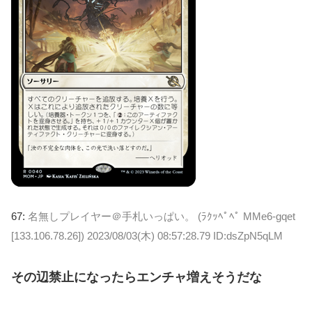
67:
名無しプレイヤー＠手札いっぱい。 (ﾗｸｯﾍﾟﾍﾟ MMe6-gqet
[133.106.78.26])
2023/08/03(木) 08:57:28.79 ID:dsZpN5qLM
その辺禁止になったらエンチャ増えそうだな