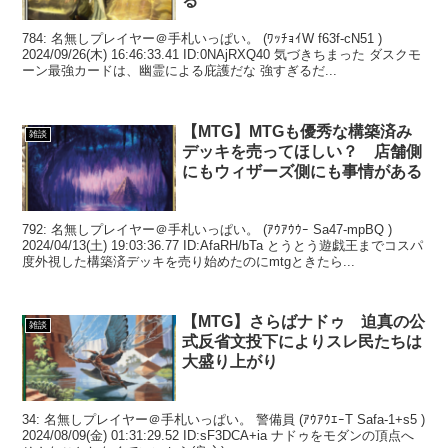
る
784: 名無しプレイヤー＠手札いっぱい。 (ﾜｯﾁｮｲW f63f-cN51 )
2024/09/26(木) 16:46:33.41 ID:0NAjRXQ40 気づきちまった ダスクモ
ーン最強カードは、幽霊による庇護だな 強すぎるだ...
【MTG】MTGも優秀な構築済み
雑談
デッキを売ってほしい？ 店舗側
にもウィザーズ側にも事情がある
792: 名無しプレイヤー＠手札いっぱい。 (ｱｳｱｳｳｰ Sa47-mpBQ )
2024/04/13(土) 19:03:36.77 ID:AfaRH/bTa とうとう遊戯王までコスパ
度外視した構築済デッキを売り始めたのにmtgときたら...
【MTG】さらばナドゥ 迫真の公
雑談
式反省文投下によりスレ民たちは
大盛り上がり
34: 名無しプレイヤー＠手札いっぱい。 警備員 (ｱｳｱｳｴｰT Safa-1+s5 )
2024/08/09(金) 01:31:29.52 ID:sF3DCA+ia ナドゥをモダンの頂点へ