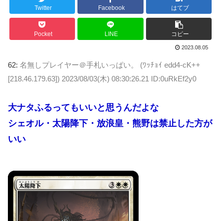
Twitter
Facebook
はてブ
Pocket
LINE
コピー
2023.08.05
62:
名無しプレイヤー＠手札いっぱい。 (ﾜｯﾁｮｲ edd4-cK++
[218.46.179.63])
2023/08/03(木) 08:30:26.21 ID:0uRkEf2y0
大ナタふるってもいいと思うんだよな
シェオル・太陽降下・放浪皇・熊野は禁止した方が
いい