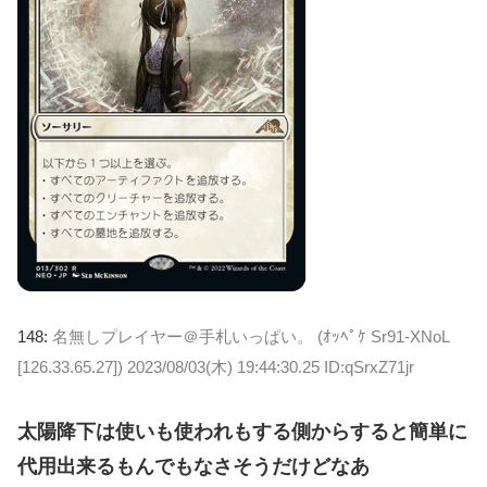
148:
名無しプレイヤー＠手札いっぱい。 (ｵｯﾍﾟｹ Sr91-XNoL
[126.33.65.27])
2023/08/03(木) 19:44:30.25 ID:qSrxZ71jr
太陽降下は使いも使われもする側からすると簡単に
代用出来るもんでもなさそうだけどなあ