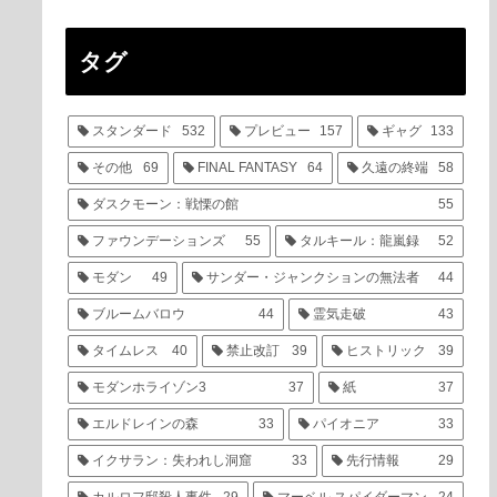
タグ
スタンダード
532
プレビュー
157
ギャグ
133
その他
69
FINAL FANTASY
64
久遠の終端
58
ダスクモーン：戦慄の館
55
ファウンデーションズ
55
タルキール：龍嵐録
52
モダン
49
サンダー・ジャンクションの無法者
44
ブルームバロウ
44
霊気走破
43
タイムレス
40
禁止改訂
39
ヒストリック
39
モダンホライゾン3
37
紙
37
エルドレインの森
33
パイオニア
33
イクサラン：失われし洞窟
33
先行情報
29