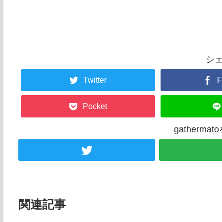
シ
Twitter
F
Pocket
gatherm
関連記事