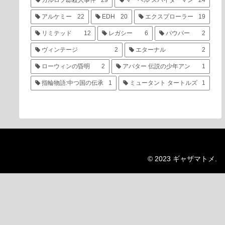
カルロフ邸殺人事件
29
マーベル スパイダーマン
24
アルケミー
22
EDH
20
エクスプローラー
19
リミテッド
12
レガシー
6
パウパー
2
ヴィンテージ
2
エターナル
2
ローウィンの昏明
2
アバター 伝説の少年アン
1
指輪物語:中つ国の伝承
1
ミュータント タートルズ
1
© 2023 ギャザマトメ.