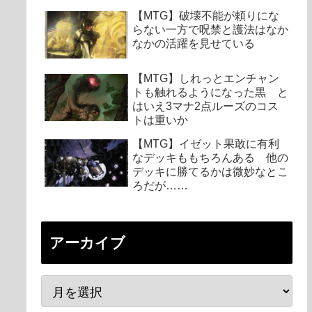
【MTG】破壊不能が頼りにな
らない一方で呪禁と護法はなか
なかの活躍を見せている
【MTG】しれっとエンチャン
トも触れるようになった黒 と
はいえ3マナ2点ルーズのコス
トは重いか
【MTG】イゼット果敢に有利
なデッキももちろんある 他の
デッキに勝てるかは微妙なとこ
ろだが……
アーカイブ