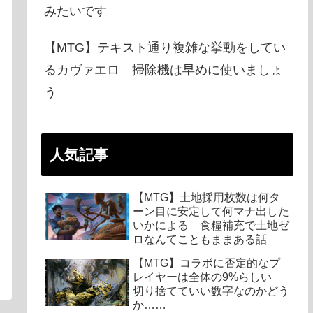
みたいです
【MTG】テキスト通り複雑な挙動をしてい
るカヴァエロ 掃除機は早めに使いましょ
う
人気記事
【MTG】土地採用枚数は何タ
ーン目に安定して何マナ出した
いかによる 食糧補充で土地ゼ
ロなんてこともままある話
【MTG】コラボに否定的なプ
レイヤーは全体の9%らしい
切り捨てていい数字なのかどう
か……