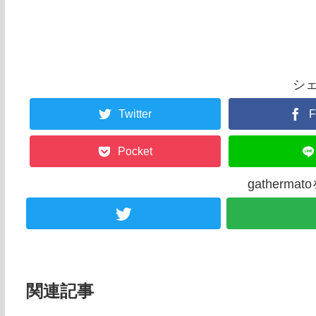
シ
Twitter
F
Pocket
gatherm
関連記事