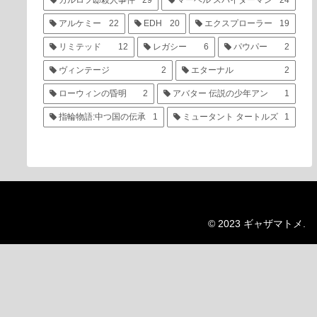
カルロフ邸殺人事件
29
マーベル スパイダーマン
24
アルケミー
22
EDH
20
エクスプローラー
19
リミテッド
12
レガシー
6
パウパー
2
ヴィンテージ
2
エターナル
2
ローウィンの昏明
2
アバター 伝説の少年アン
1
指輪物語:中つ国の伝承
1
ミュータント タートルズ
1
© 2023 ギャザマトメ.