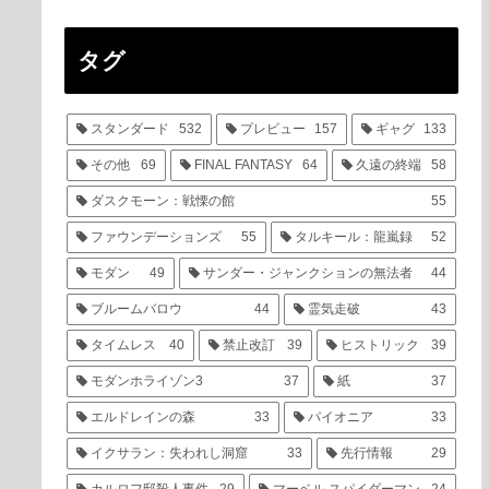
タグ
スタンダード
532
プレビュー
157
ギャグ
133
その他
69
FINAL FANTASY
64
久遠の終端
58
ダスクモーン：戦慄の館
55
ファウンデーションズ
55
タルキール：龍嵐録
52
モダン
49
サンダー・ジャンクションの無法者
44
ブルームバロウ
44
霊気走破
43
タイムレス
40
禁止改訂
39
ヒストリック
39
モダンホライゾン3
37
紙
37
エルドレインの森
33
パイオニア
33
イクサラン：失われし洞窟
33
先行情報
29