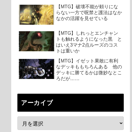
【MTG】破壊不能が頼りにな
らない一方で呪禁と護法はなか
なかの活躍を見せている
【MTG】しれっとエンチャン
トも触れるようになった黒 と
はいえ3マナ2点ルーズのコス
トは重いか
【MTG】イゼット果敢に有利
なデッキももちろんある 他の
デッキに勝てるかは微妙なとこ
ろだが……
アーカイブ