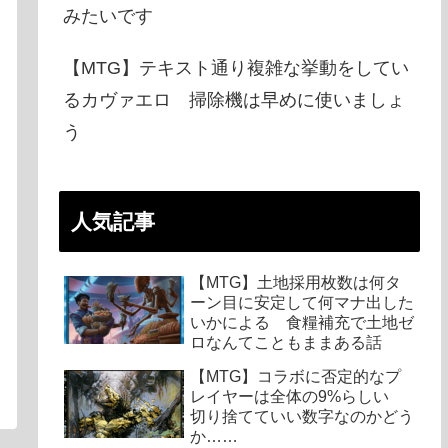
みたいです
【MTG】テキスト通り複雑な挙動をしてい
るカヴァエロ 掃除機は早めに使いましょ
う
人気記事
【MTG】土地採用枚数は何タ
ーン目に安定して何マナ出した
いかによる 食糧補充で土地ゼ
ロなんてこともままある話
【MTG】コラボに否定的なプ
レイヤーは全体の9%らしい
切り捨てていい数字なのかどう
か……