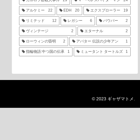
カルロフ邸殺人事件
29
マーベル スパイダーマン
24
アルケミー
22
EDH
20
エクスプローラー
19
リミテッド
12
レガシー
6
パウパー
2
ヴィンテージ
2
エターナル
2
ローウィンの昏明
2
アバター 伝説の少年アン
1
指輪物語:中つ国の伝承
1
ミュータント タートルズ
1
© 2023 ギャザマトメ.