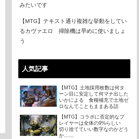
みたいです
【MTG】テキスト通り複雑な挙動をしてい
るカヴァエロ 掃除機は早めに使いましょ
う
人気記事
【MTG】土地採用枚数は何タ
ーン目に安定して何マナ出した
いかによる 食糧補充で土地ゼ
ロなんてこともままある話
【MTG】コラボに否定的なプ
レイヤーは全体の9%らしい
切り捨てていい数字なのかどう
か……