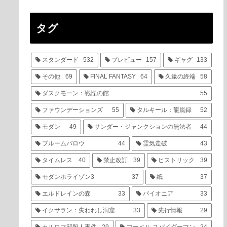
タグ
スタンダード
532
プレビュー
157
ギャグ
133
その他
69
FINAL FANTASY
64
久遠の終端
58
ダスクモーン：戦慄の館
55
ファウンデーションズ
55
タルキール：龍嵐録
52
モダン
49
サンダー・ジャンクションの無法者
44
ブルームバロウ
44
霊気走破
43
タイムレス
40
禁止改訂
39
ヒストリック
39
モダンホライゾン3
37
紙
37
エルドレインの森
33
パイオニア
33
イクサラン：失われし洞窟
33
先行情報
29