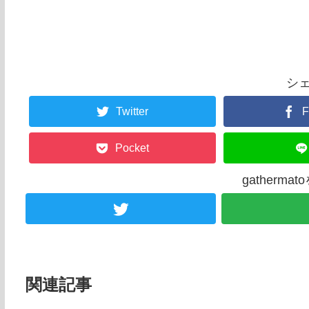
シ
Twitter
F
Pocket
gatherm
関連記事