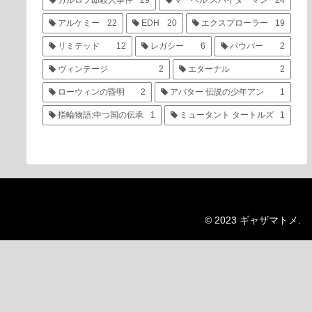
カルロフ邸殺人事件
29
マーベル スパイダーマン
24
アルケミー
22
EDH
20
エクスプローラー
19
リミテッド
12
レガシー
6
パウパー
2
ヴィンテージ
2
エターナル
2
ローウィンの昏明
2
アバター 伝説の少年アン
1
指輪物語:中つ国の伝承
1
ミュータント タートルズ
1
© 2023 ギャザマトメ.