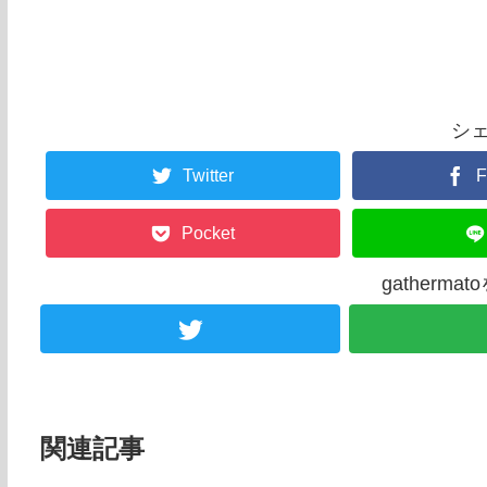
シ
Twitter
F
Pocket
gatherm
関連記事