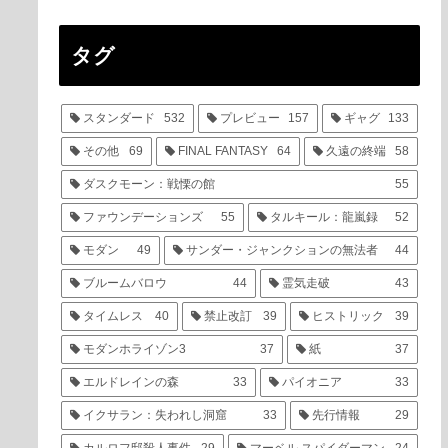
タグ
スタンダード
532
プレビュー
157
ギャグ
133
その他
69
FINAL FANTASY
64
久遠の終端
58
ダスクモーン：戦慄の館
55
ファウンデーションズ
55
タルキール：龍嵐録
52
モダン
49
サンダー・ジャンクションの無法者
44
ブルームバロウ
44
霊気走破
43
タイムレス
40
禁止改訂
39
ヒストリック
39
モダンホライゾン3
37
紙
37
エルドレインの森
33
パイオニア
33
イクサラン：失われし洞窟
33
先行情報
29