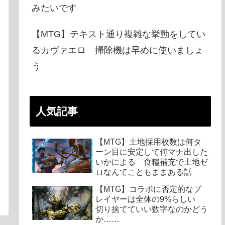
みたいです
【MTG】テキスト通り複雑な挙動をしてい
るカヴァエロ 掃除機は早めに使いましょ
う
人気記事
【MTG】土地採用枚数は何タ
ーン目に安定して何マナ出した
いかによる 食糧補充で土地ゼ
ロなんてこともままある話
【MTG】コラボに否定的なプ
レイヤーは全体の9%らしい
切り捨てていい数字なのかどう
か……