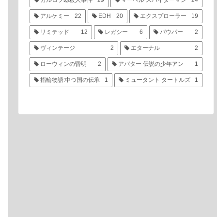
カルロフ邸殺人事件
29
マーベル スパイダーマン
24
アルケミー
22
EDH
20
エクスプローラー
19
リミテッド
12
レガシー
6
パウパー
2
ヴィンテージ
2
エターナル
2
ローウィンの昏明
2
アバター 伝説の少年アン
1
指輪物語:中つ国の伝承
1
ミュータント タートルズ
1