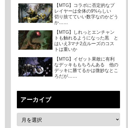
【MTG】コラボに否定的なプ
レイヤーは全体の9%らしい
切り捨てていい数字なのかどう
か……
【MTG】しれっとエンチャン
トも触れるようになった黒 と
はいえ3マナ2点ルーズのコス
トは重いか
【MTG】イゼット果敢に有利
なデッキももちろんある 他の
デッキに勝てるかは微妙なとこ
ろだが……
アーカイブ