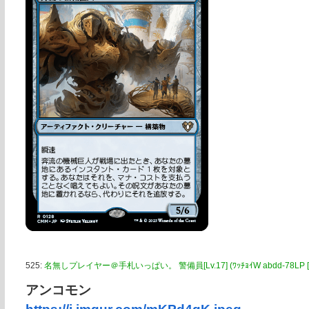
525:
名無しプレイヤー＠手札いっぱい。 警備員[Lv.17] (ﾜｯﾁｮｲW abdd-78LP [2400
アンコモン