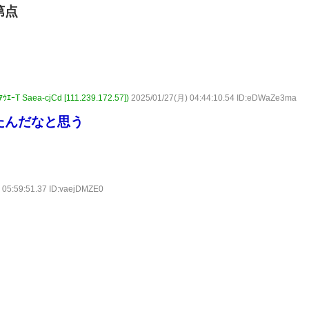
第点
aea-cjCd [111.239.172.57])
2025/01/27(月) 04:44:10.54 ID:eDWaZe3ma
たんだなと思う
 05:59:51.37 ID:vaejDMZE0