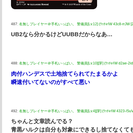
487:
名無しプレイヤー＠手札いっぱい。 警備員[Lv.12] (ﾜｯﾁｮｲW 43c8-rrJW [2400:
UB2なら分かるけどUUBBだからなあ…
488:
名無しプレイヤー＠手札いっぱい。 警備員[Lv.10][芽] (ﾜｯﾁｮｲW d2ae-2idr [12
肉付ハンデスで土地捨てられてたまるかよ
瞬速付いてないのがすべて悪い
492:
名無しプレイヤー＠手札いっぱい。 警備員[Lv.4][芽] (ﾜｯﾁｮｲW 4323-/SuV [240
ちゃんと文章読んでる？
青黒ハルクは自分も対象にできるし捨てなくて