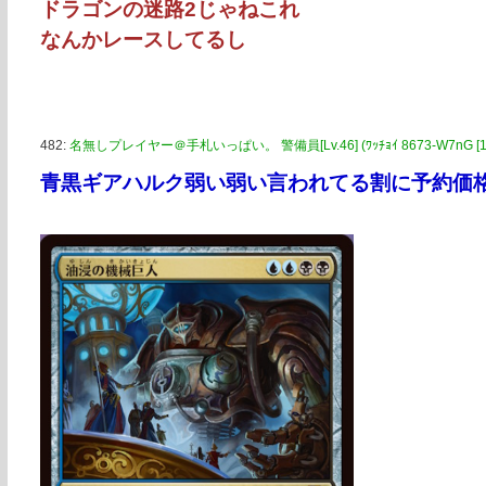
ドラゴンの迷路2じゃねこれ
なんかレースしてるし
482:
名無しプレイヤー＠手札いっぱい。 警備員[Lv.46] (ﾜｯﾁｮｲ 8673-W7nG [113.
青黒ギアハルク弱い弱い言われてる割に予約価