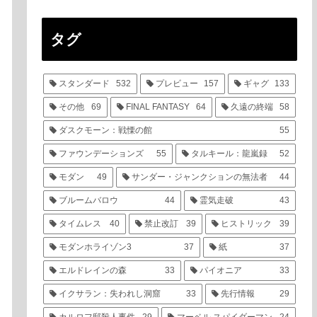
タグ
スタンダード
532
プレビュー
157
ギャグ
133
その他
69
FINAL FANTASY
64
久遠の終端
58
ダスクモーン：戦慄の館
55
ファウンデーションズ
55
タルキール：龍嵐録
52
モダン
49
サンダー・ジャンクションの無法者
44
ブルームバロウ
44
霊気走破
43
タイムレス
40
禁止改訂
39
ヒストリック
39
モダンホライゾン3
37
紙
37
エルドレインの森
33
パイオニア
33
イクサラン：失われし洞窟
33
先行情報
29