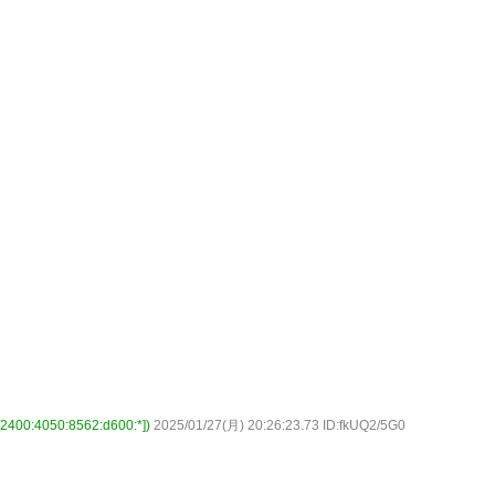
:4050:8562:d600:*])
2025/01/27(月) 20:26:23.73 ID:fkUQ2/5G0