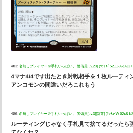
483:
名無しプレイヤー＠手札いっぱい。 警備員[Lv.23] (ﾜｯﾁｮｲ 5211-AkjA [27.14
4マナ4/4です出たとき対戦相手を１枚ルーティ
アンコモンの間違いだろこれもう
486:
名無しプレイヤー＠手札いっぱい。 警備員[Lv.3][新芽] (ﾜｯﾁｮｲW 02c8-bSD7 [
ルーティングじゃなく手札見て捨てるだったら
てなくね？