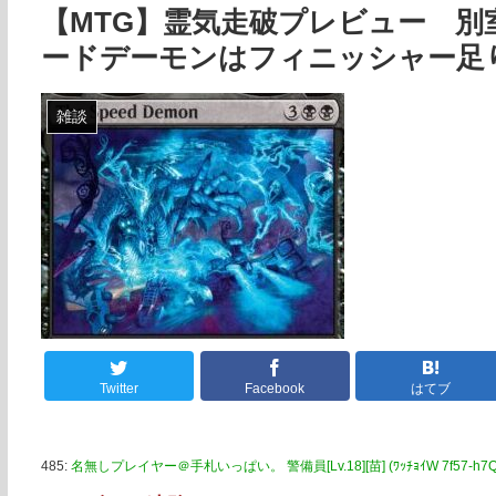
【MTG】霊気走破プレビュー 
ードデーモンはフィニッシャー足
雑談
Twitter
Facebook
はてブ
485:
名無しプレイヤー＠手札いっぱい。 警備員[Lv.18][苗] (ﾜｯﾁｮｲW 7f57-h7Q0 [24