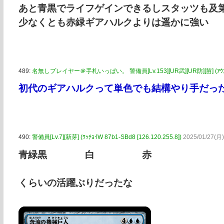
あと青黒でライフゲインできるしスタッツも及
少なくとも赤緑ギアハルクよりは遥かに強い
489:
名無しプレイヤー＠手札いっぱい。 警備員[Lv.153][UR武][UR防][苗] (ｱｳｱｳｴｰT S
初代のギアハルクって単色でも結構やり手だっ
490:
警備員[Lv.7][新芽] (ﾜｯﾁｮｲW 87b1-SBd8 [126.120.255.8])
2025/01/27(月)
青緑黒 白 赤
くらいの活躍ぶりだったな