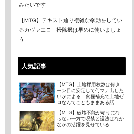
みたいです
【MTG】テキスト通り複雑な挙動をしてい
るカヴァエロ 掃除機は早めに使いましょ
う
人気記事
【MTG】土地採用枚数は何タ
ーン目に安定して何マナ出した
いかによる 食糧補充で土地ゼ
ロなんてこともままある話
【MTG】破壊不能が頼りにな
らない一方で呪禁と護法はなか
なかの活躍を見せている