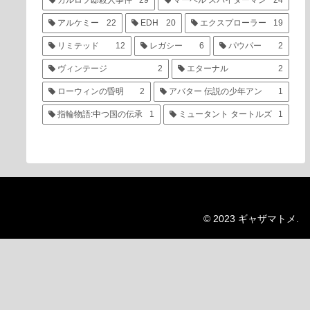
カルロフ邸殺人事件
29
マーベル スパイダーマン
24
アルケミー
22
EDH
20
エクスプローラー
19
リミテッド
12
レガシー
6
パウパー
2
ヴィンテージ
2
エターナル
2
ローウィンの昏明
2
アバター 伝説の少年アン
1
指輪物語:中つ国の伝承
1
ミュータント タートルズ
1
© 2023 ギャザマトメ.