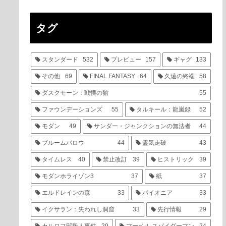
タグ
スタンダード
532
プレビュー
157
ギャグ
133
その他
69
FINAL FANTASY
64
久遠の終端
58
ダスクモーン：戦慄の館
55
ファウンデーションズ
55
タルキール：龍嵐録
52
モダン
49
サンダー・ジャンクションの無法者
44
ブルームバロウ
44
霊気走破
43
タイムレス
40
禁止改訂
39
ヒストリック
39
モダンホライゾン3
37
紙
37
エルドレインの森
33
パイオニア
33
イクサラン：失われし洞窟
33
先行情報
29