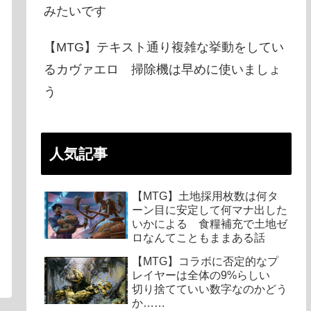
みたいです
【MTG】テキスト通り複雑な挙動をしてい
るカヴァエロ 掃除機は早めに使いましょ
う
人気記事
【MTG】土地採用枚数は何タ
ーン目に安定して何マナ出した
いかによる 食糧補充で土地ゼ
ロなんてこともままある話
【MTG】コラボに否定的なプ
レイヤーは全体の9%らしい
切り捨てていい数字なのかどう
か……