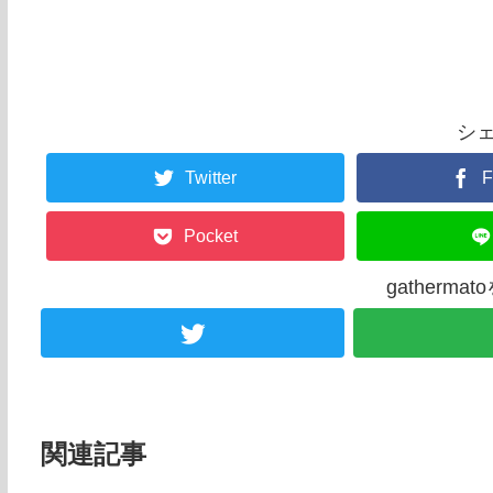
シ
Twitter
F
Pocket
gatherm
関連記事