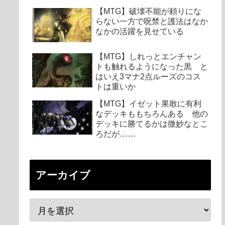
【MTG】破壊不能が頼りにな
らない一方で呪禁と護法はなか
なかの活躍を見せている
【MTG】しれっとエンチャン
トも触れるようになった黒 と
はいえ3マナ2点ルーズのコス
トは重いか
【MTG】イゼット果敢に有利
なデッキももちろんある 他の
デッキに勝てるかは微妙なとこ
ろだが……
アーカイブ