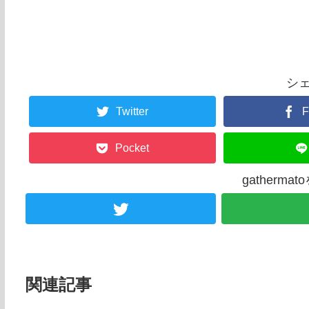
シ
Twitter
F
Pocket
gatherm
関連記事