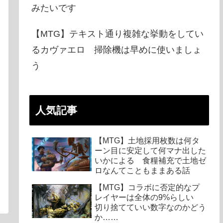
みたいです
【MTG】テキスト通り複雑な挙動をしてい
るカヴァエロ 掃除機は早めに使いましょ
う
人気記事
【MTG】土地採用枚数は何タ
ーン目に安定して何マナ出した
いかによる 食糧補充で土地ゼ
ロなんてこともままある話
【MTG】コラボに否定的なプ
レイヤーは全体の9%らしい
切り捨てていい数字なのかどう
か……