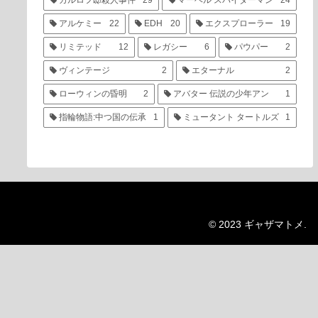
カルロフ邸殺人事件
29
マーベル スパイダーマン
24
アルケミー
22
EDH
20
エクスプローラー
19
リミテッド
12
レガシー
6
パウパー
2
ヴィンテージ
2
エターナル
2
ローウィンの昏明
2
アバター 伝説の少年アン
1
指輪物語:中つ国の伝承
1
ミュータント タートルズ
1
© 2023 ギャザマトメ.