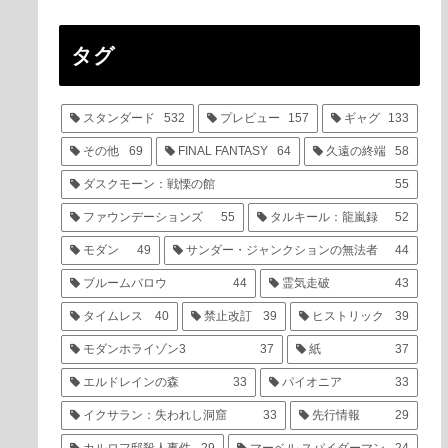
タグ
スタンダード
532
プレビュー
157
ギャグ
133
その他
69
FINAL FANTASY
64
久遠の終端
58
ダスクモーン：戦慄の館
55
ファウンデーションズ
55
タルキール：龍嵐録
52
モダン
49
サンダー・ジャンクションの無法者
44
ブルームバロウ
44
霊気走破
43
タイムレス
40
禁止改訂
39
ヒストリック
39
モダンホライゾン3
37
紙
37
エルドレインの森
33
パイオニア
33
イクサラン：失われし洞窟
33
先行情報
29