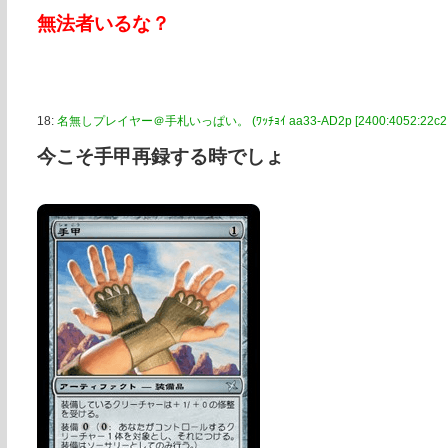
無法者いるな？
18:
名無しプレイヤー＠手札いっぱい。 (ﾜｯﾁｮｲ aa33-AD2p [2400:4052:22c2:71
今こそ手甲再録する時でしょ