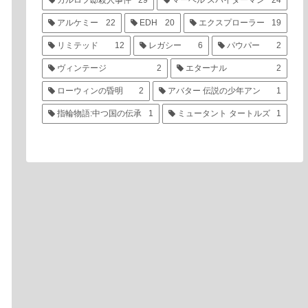
カルロフ邸殺人事件
29
マーベル スパイダーマン
24
アルケミー
22
EDH
20
エクスプローラー
19
リミテッド
12
レガシー
6
パウパー
2
ヴィンテージ
2
エターナル
2
ローウィンの昏明
2
アバター 伝説の少年アン
1
指輪物語:中つ国の伝承
1
ミュータント タートルズ
1