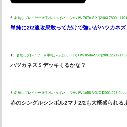
6:
名無しプレイヤー＠手札いっぱい。 (ﾜｯﾁｮｲW 767e-StXf [2403:7800:c140:f90
単純に2/2速攻果敢ってだけで強いがハツカネ
13:
名無しプレイヤー＠手札いっぱい。 (ﾜｯﾁｮｲW 05da-StXf [2001:268:9a40:c67
ハツカネズミデッキくるかな？
8:
名無しプレイヤー＠手札いっぱい。 (ﾜｯﾁｮｲW 1e58-VOJO [2001:268:9bec:98
赤のシングルシンボル2マナ2/2も大概盛られる