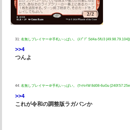
31:
名無しプレイヤー＠手札いっぱい。 (ｽﾌﾟﾌﾟ Sd4a-5fU3 [49.98.79.104])
>>4
つんよ
44:
名無しプレイヤー＠手札いっぱい。 (ﾜｯﾁｮｲW 8d08-6uGu [240f:57:25e9:
>>4
これが令和の調整版ラガバンか