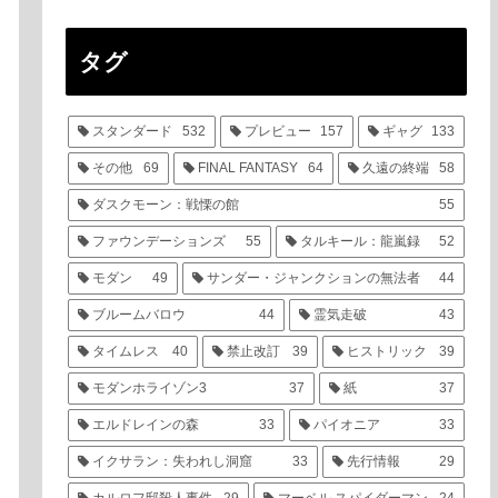
タグ
スタンダード
532
プレビュー
157
ギャグ
133
その他
69
FINAL FANTASY
64
久遠の終端
58
ダスクモーン：戦慄の館
55
ファウンデーションズ
55
タルキール：龍嵐録
52
モダン
49
サンダー・ジャンクションの無法者
44
ブルームバロウ
44
霊気走破
43
タイムレス
40
禁止改訂
39
ヒストリック
39
モダンホライゾン3
37
紙
37
エルドレインの森
33
パイオニア
33
イクサラン：失われし洞窟
33
先行情報
29