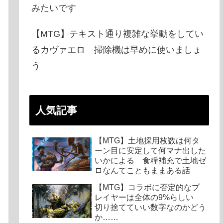
みたいです
【MTG】テキスト通り複雑な挙動をしてい
るカヴァエロ 掃除機は早めに使いましょ
う
人気記事
【MTG】土地採用枚数は何タ
ーン目に安定して何マナ出した
いかによる 食糧補充で土地ゼ
ロなんてこともままある話
【MTG】コラボに否定的なプ
レイヤーは全体の9%らしい
切り捨てていい数字なのかどう
か……