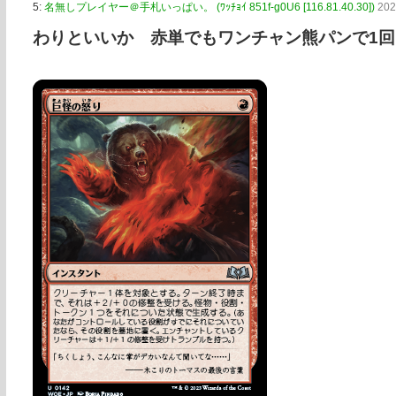
5:
名無しプレイヤー＠手札いっぱい。 (ﾜｯﾁｮｲ 851f-g0U6 [116.81.40.30])
202
わりといいか 赤単でもワンチャン熊パンで1