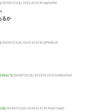
)
2024/07/11(木) 19:01:26.43 ID:sIgFk3Rl0
い
あるか
)
2024/07/11(木) 19:22:16.03 ID:QPIo8b1i0
4a1:*])
2024/07/11(木) 19:23:04.15 ID:Hw9EndTp0
4])
2024/07/11(木) 19:28:41.67 ID:N3e27Agp0