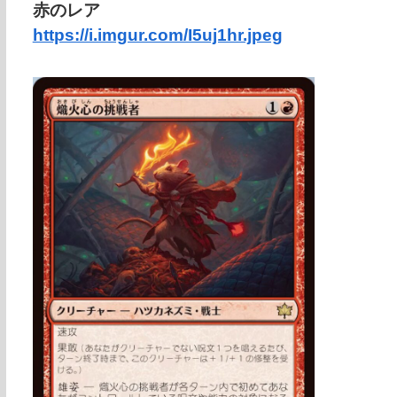
赤のレア
https://i.imgur.com/I5uj1hr.jpeg