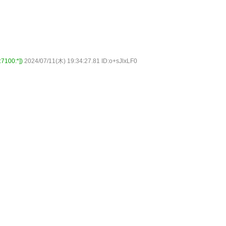
00:*])
2024/07/11(木) 19:34:27.81 ID:o+sJlxLF0