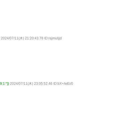
2024/07/11(木) 21:20:43.78 ID:rajmuljjd
1:*])
2024/07/11(木) 23:05:52.46 ID:bX+/wEi/0