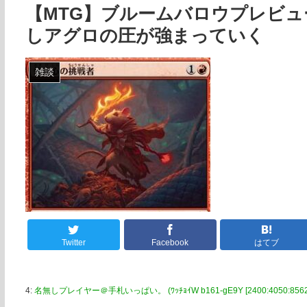
【MTG】ブルームバロウプレビ
しアグロの圧が強まっていく
雑談
Twitter
Facebook
はてブ
4:
名無しプレイヤー＠手札いっぱい。 (ﾜｯﾁｮｲW b161-gE9Y [2400:4050:8562:d