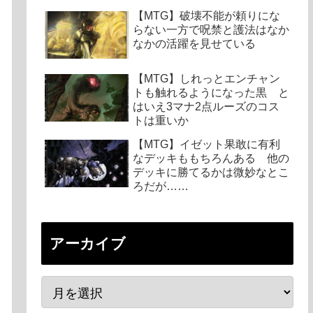
【MTG】破壊不能が頼りにな
らない一方で呪禁と護法はなか
なかの活躍を見せている
【MTG】しれっとエンチャン
トも触れるようになった黒 と
はいえ3マナ2点ルーズのコス
トは重いか
【MTG】イゼット果敢に有利
なデッキももちろんある 他の
デッキに勝てるかは微妙なとこ
ろだが……
アーカイブ