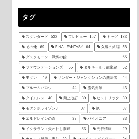
タグ
スタンダード
532
プレビュー
157
ギャグ
133
その他
69
FINAL FANTASY
64
久遠の終端
58
ダスクモーン：戦慄の館
55
ファウンデーションズ
55
タルキール：龍嵐録
52
モダン
49
サンダー・ジャンクションの無法者
44
ブルームバロウ
44
霊気走破
43
タイムレス
40
禁止改訂
39
ヒストリック
39
モダンホライゾン3
37
紙
37
エルドレインの森
33
パイオニア
33
イクサラン：失われし洞窟
33
先行情報
29