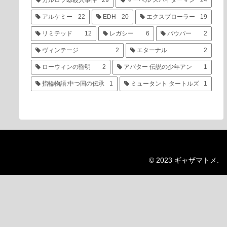
カルロフ邸殺人事件
29
マーベル スパイダーマン
24
アルケミー
22
EDH
20
エクスプローラー
19
リミテッド
12
レガシー
6
パウパー
2
ヴィンテージ
2
エターナル
2
ローウィンの昏明
2
アバター 伝説の少年アン
1
指輪物語:中つ国の伝承
1
ミュータント タートルズ
1
© 2023 ギャザマトメ.