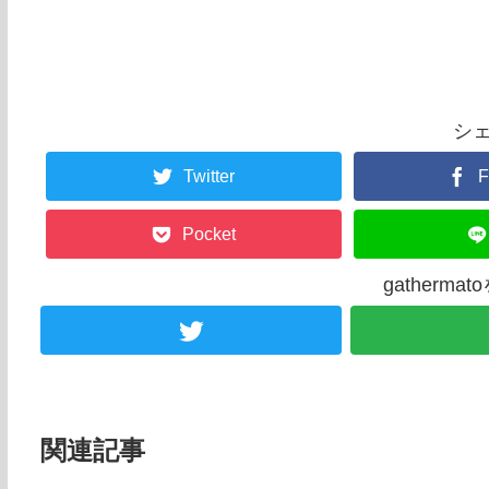
シ
Twitter
F
Pocket
gatherm
関連記事