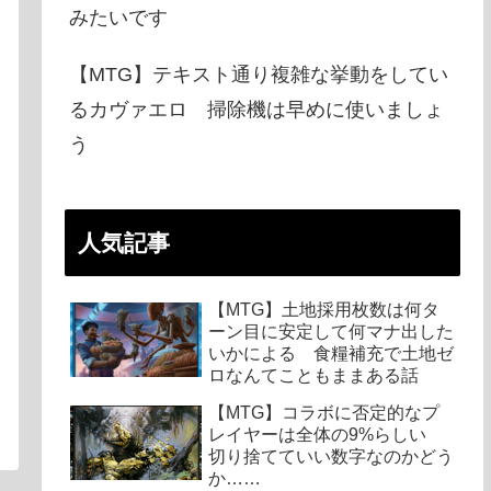
みたいです
【MTG】テキスト通り複雑な挙動をしてい
るカヴァエロ 掃除機は早めに使いましょ
う
人気記事
【MTG】土地採用枚数は何タ
ーン目に安定して何マナ出した
いかによる 食糧補充で土地ゼ
ロなんてこともままある話
【MTG】コラボに否定的なプ
レイヤーは全体の9%らしい
切り捨てていい数字なのかどう
か……