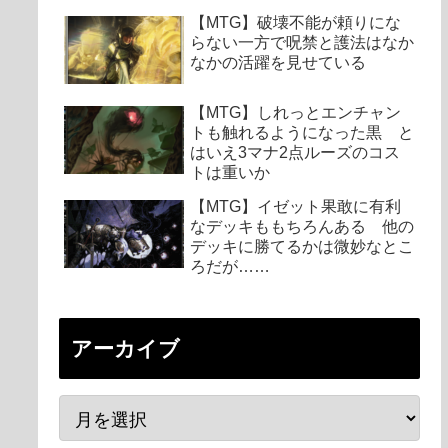
【MTG】破壊不能が頼りにな
らない一方で呪禁と護法はなか
なかの活躍を見せている
【MTG】しれっとエンチャン
トも触れるようになった黒 と
はいえ3マナ2点ルーズのコス
トは重いか
【MTG】イゼット果敢に有利
なデッキももちろんある 他の
デッキに勝てるかは微妙なとこ
ろだが……
アーカイブ