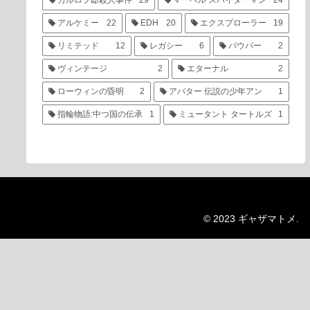
カルロフ邸殺人事件
29
マーベル スパイダーマン
24
アルケミー
22
EDH
20
エクスプローラー
19
リミテッド
12
レガシー
6
パウパー
2
ヴィンテージ
2
エターナル
2
ローウィンの昏明
2
アバター 伝説の少年アン
1
指輪物語:中つ国の伝承
1
ミュータント タートルズ
1
© 2023 ギャザマトメ.