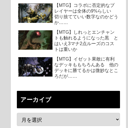
【MTG】コラボに否定的なプ
レイヤーは全体の9%らしい
切り捨てていい数字なのかどう
か……
【MTG】しれっとエンチャン
トも触れるようになった黒 と
はいえ3マナ2点ルーズのコス
トは重いか
【MTG】イゼット果敢に有利
なデッキももちろんある 他の
デッキに勝てるかは微妙なとこ
ろだが……
アーカイブ