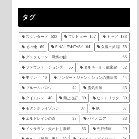
タグ
スタンダード
532
プレビュー
157
ギャグ
133
その他
69
FINAL FANTASY
64
久遠の終端
58
ダスクモーン：戦慄の館
55
ファウンデーションズ
55
タルキール：龍嵐録
52
モダン
49
サンダー・ジャンクションの無法者
44
ブルームバロウ
44
霊気走破
43
タイムレス
40
禁止改訂
39
ヒストリック
39
モダンホライゾン3
37
紙
37
エルドレインの森
33
パイオニア
33
イクサラン：失われし洞窟
33
先行情報
29