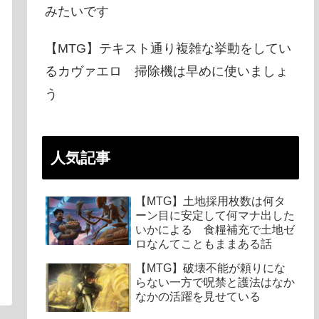
みたいです
【MTG】テキスト通り複雑な挙動をしてい
るカヴァエロ 掃除機は早めに使いましょ
う
人気記事
【MTG】土地採用枚数は何タ
ーン目に安定して何マナ出した
いかによる 食糧補充で土地ゼ
ロなんてこともままある話
【MTG】破壊不能が頼りにな
らない一方で呪禁と護法はなか
なかの活躍を見せている