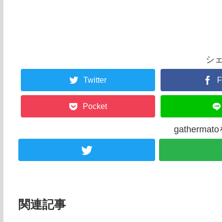
シ
Twitter
F
Pocket
gatherm
関連記事