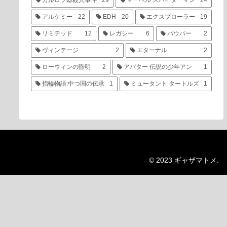
カルロフ邸殺人事件
29
マーベル スパイダーマン
24
アルケミー
22
EDH
20
エクスプローラー
19
リミテッド
12
レガシー
6
パウパー
2
ヴィンテージ
2
エターナル
2
ローウィンの昏明
2
アバター 伝説の少年アン
1
指輪物語:中つ国の伝承
1
ミュータント タートルズ
1
© 2023 ギャザマトメ.