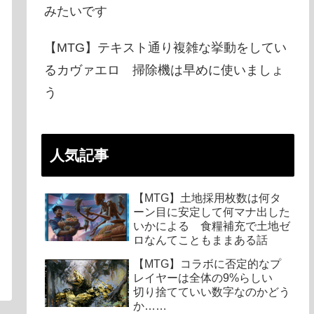
みたいです
【MTG】テキスト通り複雑な挙動をしてい
るカヴァエロ 掃除機は早めに使いましょ
う
人気記事
【MTG】土地採用枚数は何タ
ーン目に安定して何マナ出した
いかによる 食糧補充で土地ゼ
ロなんてこともままある話
【MTG】コラボに否定的なプ
レイヤーは全体の9%らしい
切り捨てていい数字なのかどう
か……