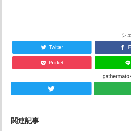
シ
Twitter
F
Pocket
gatherm
関連記事