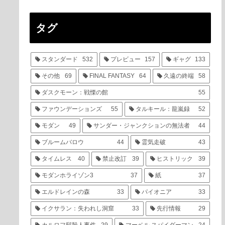
タグ
スタンダード
532
プレビュー
157
ギャグ
133
その他
69
FINAL FANTASY
64
久遠の終端
58
ダスクモーン：戦慄の館
55
ファウンデーションズ
55
タルキール：龍嵐録
52
モダン
49
サンダー・ジャンクションの無法者
44
ブルームバロウ
44
霊気走破
43
タイムレス
40
禁止改訂
39
ヒストリック
39
モダンホライゾン3
37
紙
37
エルドレインの森
33
パイオニア
33
イクサラン：失われし洞窟
33
先行情報
29