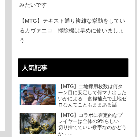
みたいです
【MTG】テキスト通り複雑な挙動をしてい
るカヴァエロ 掃除機は早めに使いましょ
う
人気記事
【MTG】土地採用枚数は何タ
ーン目に安定して何マナ出した
いかによる 食糧補充で土地ゼ
ロなんてこともままある話
【MTG】コラボに否定的なプ
レイヤーは全体の9%らしい
切り捨てていい数字なのかどう
か……