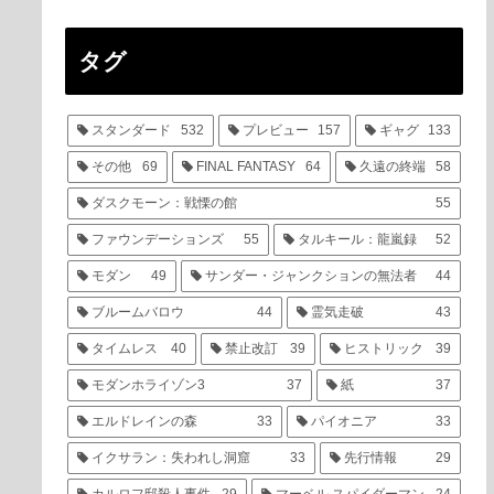
タグ
スタンダード
532
プレビュー
157
ギャグ
133
その他
69
FINAL FANTASY
64
久遠の終端
58
ダスクモーン：戦慄の館
55
ファウンデーションズ
55
タルキール：龍嵐録
52
モダン
49
サンダー・ジャンクションの無法者
44
ブルームバロウ
44
霊気走破
43
タイムレス
40
禁止改訂
39
ヒストリック
39
モダンホライゾン3
37
紙
37
エルドレインの森
33
パイオニア
33
イクサラン：失われし洞窟
33
先行情報
29