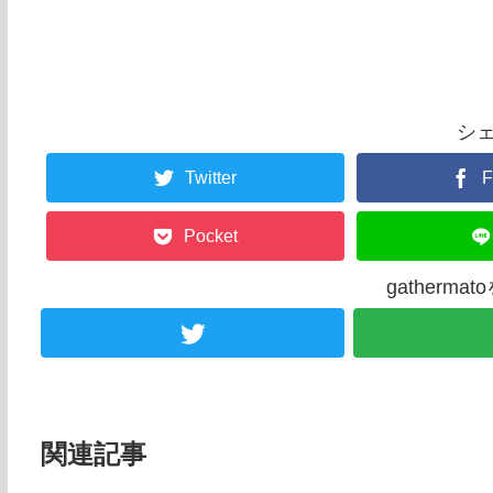
シ
Twitter
F
Pocket
gatherm
関連記事