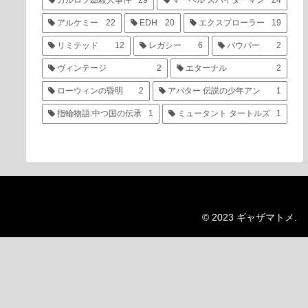
カルロフ邸殺人事件
29
マーベル スパイダーマン
24
アルケミー
22
EDH
20
エクスプローラー
19
リミテッド
12
レガシー
6
パウパー
2
ヴィンテージ
2
エターナル
2
ローウィンの昏明
2
アバター 伝説の少年アン
1
指輪物語:中つ国の伝承
1
ミュータント タートルズ
1
© 2023 ギャザマトメ.