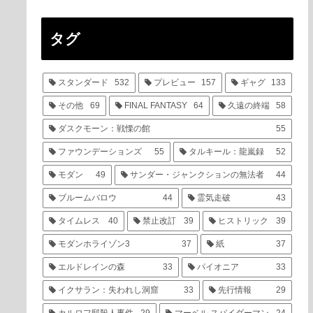
タグ
スタンダード
532
プレビュー
157
ギャグ
133
その他
69
FINAL FANTASY
64
久遠の終端
58
ダスクモーン：戦慄の館
55
ファウンデーションズ
55
タルキール：龍嵐録
52
モダン
49
サンダー・ジャンクションの無法者
44
ブルームバロウ
44
霊気走破
43
タイムレス
40
禁止改訂
39
ヒストリック
39
モダンホライゾン3
37
紙
37
エルドレインの森
33
パイオニア
33
イクサラン：失われし洞窟
33
先行情報
29