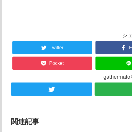
シ
Twitter
F
Pocket
gatherm
関連記事