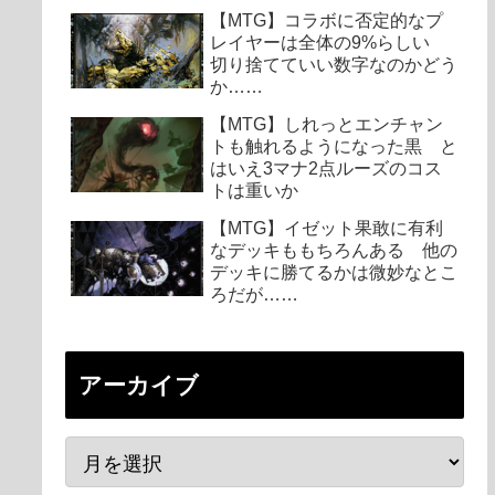
【MTG】コラボに否定的なプ
レイヤーは全体の9%らしい
切り捨てていい数字なのかどう
か……
【MTG】しれっとエンチャン
トも触れるようになった黒 と
はいえ3マナ2点ルーズのコス
トは重いか
【MTG】イゼット果敢に有利
なデッキももちろんある 他の
デッキに勝てるかは微妙なとこ
ろだが……
アーカイブ