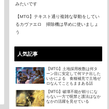
みたいです
【MTG】テキスト通り複雑な挙動をしてい
るカヴァエロ 掃除機は早めに使いましょ
う
人気記事
【MTG】土地採用枚数は何タ
ーン目に安定して何マナ出した
いかによる 食糧補充で土地ゼ
ロなんてこともままある話
【MTG】破壊不能が頼りにな
らない一方で呪禁と護法はなか
なかの活躍を見せている