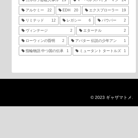
カルロフ邸殺人事件
29
マーベル スパイダーマン
24
アルケミー
22
EDH
20
エクスプローラー
19
リミテッド
12
レガシー
6
パウパー
2
ヴィンテージ
2
エターナル
2
ローウィンの昏明
2
アバター 伝説の少年アン
1
指輪物語:中つ国の伝承
1
ミュータント タートルズ
1
© 2023 ギャザマトメ.