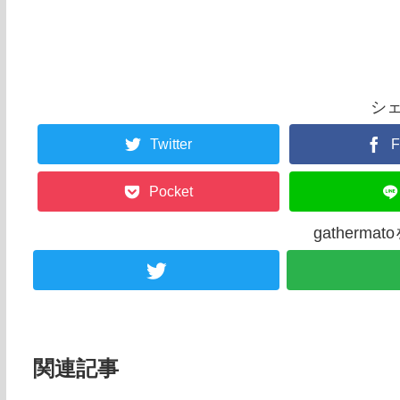
シ
Twitter
F
Pocket
gatherm
関連記事