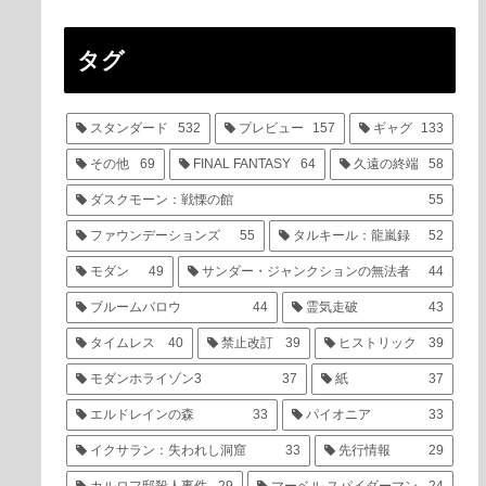
タグ
スタンダード
532
プレビュー
157
ギャグ
133
その他
69
FINAL FANTASY
64
久遠の終端
58
ダスクモーン：戦慄の館
55
ファウンデーションズ
55
タルキール：龍嵐録
52
モダン
49
サンダー・ジャンクションの無法者
44
ブルームバロウ
44
霊気走破
43
タイムレス
40
禁止改訂
39
ヒストリック
39
モダンホライゾン3
37
紙
37
エルドレインの森
33
パイオニア
33
イクサラン：失われし洞窟
33
先行情報
29