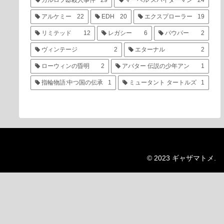
カルロフ邸殺人事件
29
マーベル スパイダーマン
24
アルケミー
22
EDH
20
エクスプローラー
19
リミテッド
12
レガシー
6
パウパー
2
ヴィンテージ
2
エターナル
2
ローウィンの昏明
2
アバター 伝説の少年アン
1
指輪物語:中つ国の伝承
1
ミュータント タートルズ
1
© 2023 ギャザマトメ.