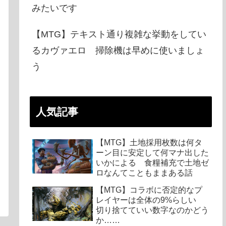
みたいです
【MTG】テキスト通り複雑な挙動をしてい
るカヴァエロ 掃除機は早めに使いましょ
う
人気記事
【MTG】土地採用枚数は何タ
ーン目に安定して何マナ出した
いかによる 食糧補充で土地ゼ
ロなんてこともままある話
【MTG】コラボに否定的なプ
レイヤーは全体の9%らしい
切り捨てていい数字なのかどう
か……