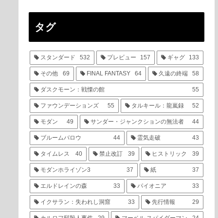
タグ
スタンダード
532
プレビュー
157
ギャグ
133
その他
69
FINAL FANTASY
64
久遠の終端
58
ダスクモーン：戦慄の館
55
ファウンデーションズ
55
タルキール：龍嵐録
52
モダン
49
サンダー・ジャンクションの無法者
44
ブルームバロウ
44
霊気走破
43
タイムレス
40
禁止改訂
39
ヒストリック
39
モダンホライゾン3
37
紙
37
エルドレインの森
33
パイオニア
33
イクサラン：失われし洞窟
33
先行情報
29