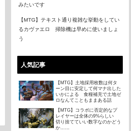
みたいです
【MTG】テキスト通り複雑な挙動をしてい
るカヴァエロ 掃除機は早めに使いましょ
う
人気記事
【MTG】土地採用枚数は何タ
ーン目に安定して何マナ出した
いかによる 食糧補充で土地ゼ
ロなんてこともままある話
【MTG】コラボに否定的なプ
レイヤーは全体の9%らしい
切り捨てていい数字なのかどう
か……