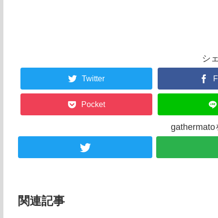
シ
Twitter
F
Pocket
gatherm
関連記事