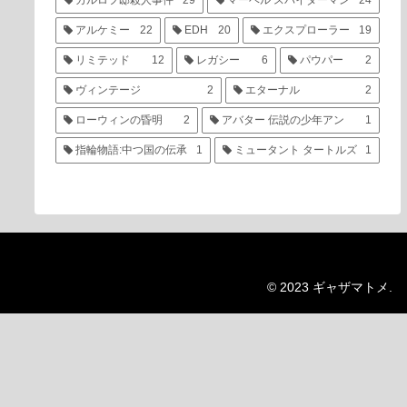
カルロフ邸殺人事件
29
マーベル スパイダーマン
24
アルケミー
22
EDH
20
エクスプローラー
19
リミテッド
12
レガシー
6
パウパー
2
ヴィンテージ
2
エターナル
2
ローウィンの昏明
2
アバター 伝説の少年アン
1
指輪物語:中つ国の伝承
1
ミュータント タートルズ
1
© 2023 ギャザマトメ.