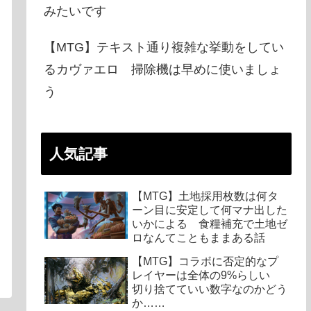
みたいです
【MTG】テキスト通り複雑な挙動をしてい
るカヴァエロ 掃除機は早めに使いましょ
う
人気記事
【MTG】土地採用枚数は何タ
ーン目に安定して何マナ出した
いかによる 食糧補充で土地ゼ
ロなんてこともままある話
【MTG】コラボに否定的なプ
レイヤーは全体の9%らしい
切り捨てていい数字なのかどう
か……