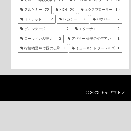
カルロフ邸殺人事件
29
マーベル スパイダーマン
24
アルケミー
22
EDH
20
エクスプローラー
19
リミテッド
12
レガシー
6
パウパー
2
ヴィンテージ
2
エターナル
2
ローウィンの昏明
2
アバター 伝説の少年アン
1
指輪物語:中つ国の伝承
1
ミュータント タートルズ
1
© 2023 ギャザマトメ.