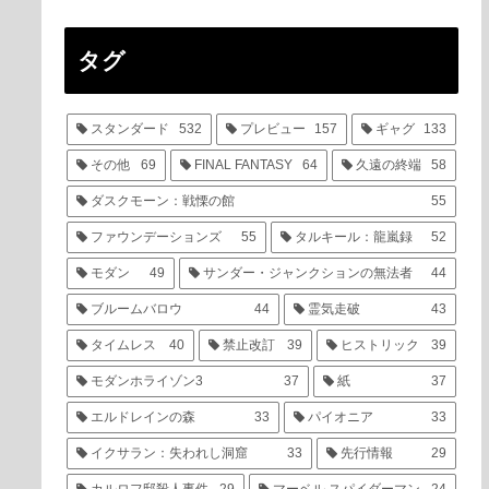
タグ
スタンダード
532
プレビュー
157
ギャグ
133
その他
69
FINAL FANTASY
64
久遠の終端
58
ダスクモーン：戦慄の館
55
ファウンデーションズ
55
タルキール：龍嵐録
52
モダン
49
サンダー・ジャンクションの無法者
44
ブルームバロウ
44
霊気走破
43
タイムレス
40
禁止改訂
39
ヒストリック
39
モダンホライゾン3
37
紙
37
エルドレインの森
33
パイオニア
33
イクサラン：失われし洞窟
33
先行情報
29