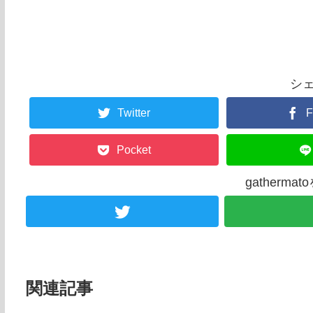
シ
Twitter
F
Pocket
gatherm
関連記事