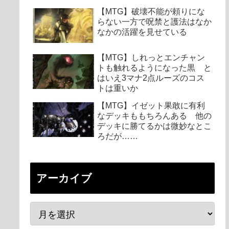
【MTG】破壊不能が頼りにな
らない一方で呪禁と護法はなか
なかの活躍を見せている
【MTG】しれっとエンチャン
トも触れるようになった黒 と
はいえ3マナ2点ルーズのコス
トは重いか
【MTG】イゼット果敢に有利
なデッキももちろんある 他の
デッキに勝てるかは微妙なとこ
ろだが……
アーカイブ