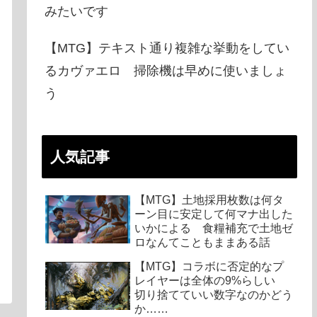
みたいです
【MTG】テキスト通り複雑な挙動をしてい
るカヴァエロ 掃除機は早めに使いましょ
う
人気記事
【MTG】土地採用枚数は何タ
ーン目に安定して何マナ出した
いかによる 食糧補充で土地ゼ
ロなんてこともままある話
【MTG】コラボに否定的なプ
レイヤーは全体の9%らしい
切り捨てていい数字なのかどう
か……