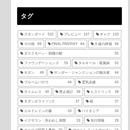
タグ
スタンダード
532
プレビュー
157
ギャグ
133
その他
69
FINAL FANTASY
64
久遠の終端
58
ダスクモーン：戦慄の館
55
ファウンデーションズ
55
タルキール：龍嵐録
52
モダン
49
サンダー・ジャンクションの無法者
44
ブルームバロウ
44
霊気走破
43
タイムレス
40
禁止改訂
39
ヒストリック
39
モダンホライゾン3
37
紙
37
エルドレインの森
33
パイオニア
33
イクサラン：失われし洞窟
33
先行情報
29