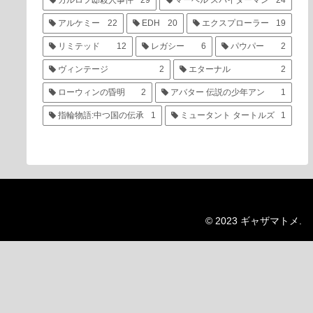
カルロフ邸殺人事件
29
マーベル スパイダーマン
24
アルケミー
22
EDH
20
エクスプローラー
19
リミテッド
12
レガシー
6
パウパー
2
ヴィンテージ
2
エターナル
2
ローウィンの昏明
2
アバター 伝説の少年アン
1
指輪物語:中つ国の伝承
1
ミュータント タートルズ
1
© 2023 ギャザマトメ.