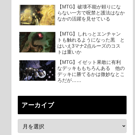
【MTG】破壊不能が頼りにな
らない一方で呪禁と護法はなか
なかの活躍を見せている
【MTG】しれっとエンチャン
トも触れるようになった黒 と
はいえ3マナ2点ルーズのコス
トは重いか
【MTG】イゼット果敢に有利
なデッキももちろんある 他の
デッキに勝てるかは微妙なとこ
ろだが……
アーカイブ