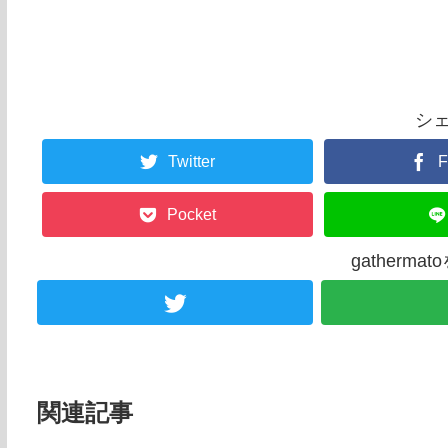
シ
Twitter
F
Pocket
gatherm
関連記事