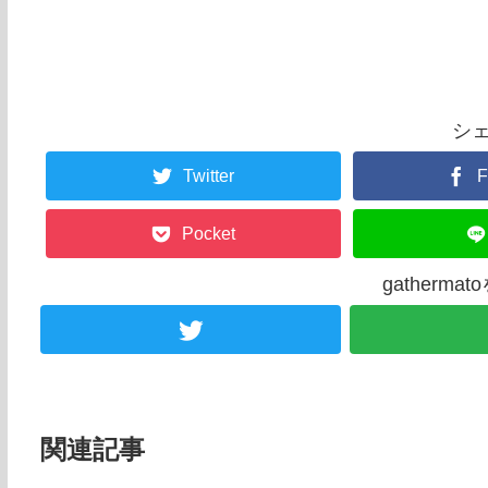
シ
Twitter
F
Pocket
gatherm
関連記事