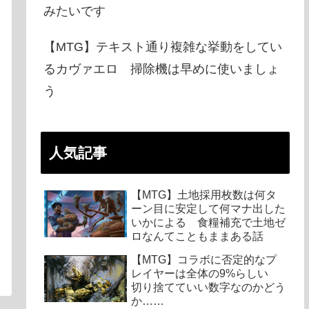
みたいです
【MTG】テキスト通り複雑な挙動をしてい
るカヴァエロ 掃除機は早めに使いましょ
う
人気記事
【MTG】土地採用枚数は何タ
ーン目に安定して何マナ出した
いかによる 食糧補充で土地ゼ
ロなんてこともままある話
【MTG】コラボに否定的なプ
レイヤーは全体の9%らしい
切り捨てていい数字なのかどう
か……