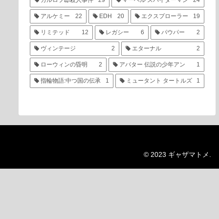
カルロフ邸殺人事件
29
マーベル スパイダーマン
24
アルケミー
22
EDH
20
エクスプローラー
19
リミテッド
12
レガシー
6
パウパー
2
ヴィンテージ
2
エターナル
2
ローウィンの昏明
2
アバター 伝説の少年アン
1
指輪物語:中つ国の伝承
1
ミュータント タートルズ
1
© 2023 ギャザマトメ.