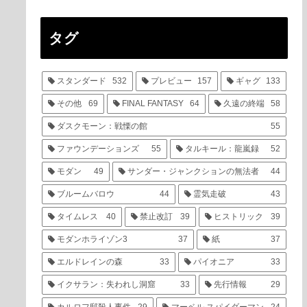
タグ
スタンダード
532
プレビュー
157
ギャグ
133
その他
69
FINAL FANTASY
64
久遠の終端
58
ダスクモーン：戦慄の館
55
ファウンデーションズ
55
タルキール：龍嵐録
52
モダン
49
サンダー・ジャンクションの無法者
44
ブルームバロウ
44
霊気走破
43
タイムレス
40
禁止改訂
39
ヒストリック
39
モダンホライゾン3
37
紙
37
エルドレインの森
33
パイオニア
33
イクサラン：失われし洞窟
33
先行情報
29