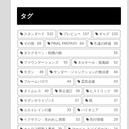
タグ
スタンダード
532
プレビュー
157
ギャグ
133
その他
69
FINAL FANTASY
64
久遠の終端
58
ダスクモーン：戦慄の館
55
ファウンデーションズ
55
タルキール：龍嵐録
52
モダン
49
サンダー・ジャンクションの無法者
44
ブルームバロウ
44
霊気走破
43
タイムレス
40
禁止改訂
39
ヒストリック
39
モダンホライゾン3
37
紙
37
エルドレインの森
33
パイオニア
33
イクサラン：失われし洞窟
33
先行情報
29