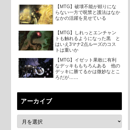
【MTG】破壊不能が頼りにな
らない一方で呪禁と護法はなか
なかの活躍を見せている
【MTG】しれっとエンチャン
トも触れるようになった黒 と
はいえ3マナ2点ルーズのコス
トは重いか
【MTG】イゼット果敢に有利
なデッキももちろんある 他の
デッキに勝てるかは微妙なとこ
ろだが……
アーカイブ