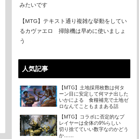
みたいです
【MTG】テキスト通り複雑な挙動をしてい
るカヴァエロ 掃除機は早めに使いましょ
う
人気記事
【MTG】土地採用枚数は何タ
ーン目に安定して何マナ出した
いかによる 食糧補充で土地ゼ
ロなんてこともままある話
【MTG】コラボに否定的なプ
レイヤーは全体の9%らしい
切り捨てていい数字なのかどう
か……