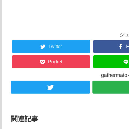
シ
Twitter
F
Pocket
gatherm
関連記事