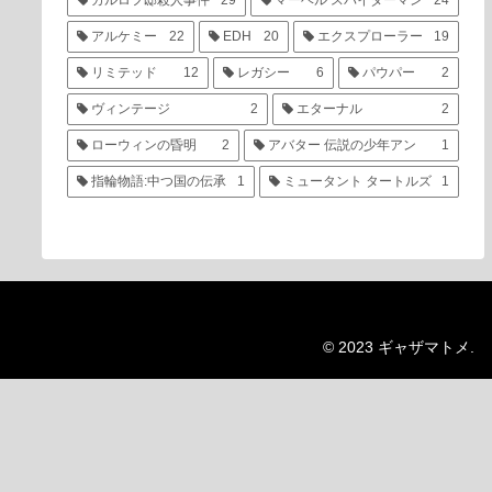
カルロフ邸殺人事件
29
マーベル スパイダーマン
24
アルケミー
22
EDH
20
エクスプローラー
19
リミテッド
12
レガシー
6
パウパー
2
ヴィンテージ
2
エターナル
2
ローウィンの昏明
2
アバター 伝説の少年アン
1
指輪物語:中つ国の伝承
1
ミュータント タートルズ
1
© 2023 ギャザマトメ.