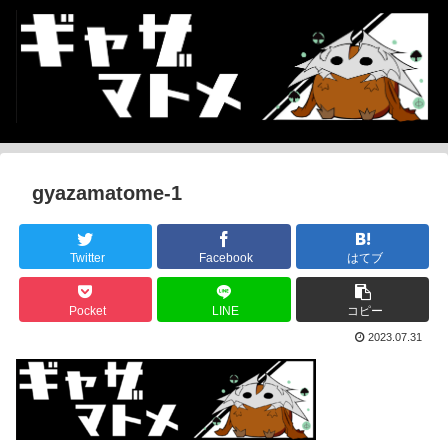
gyazamatome-1
Twitter
Facebook
はてブ
Pocket
LINE
コピー
2023.07.31