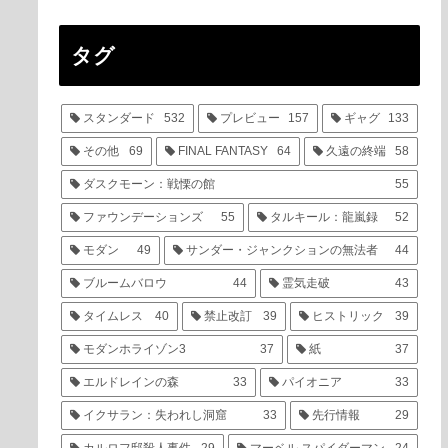
タグ
スタンダード
532
プレビュー
157
ギャグ
133
その他
69
FINAL FANTASY
64
久遠の終端
58
ダスクモーン：戦慄の館
55
ファウンデーションズ
55
タルキール：龍嵐録
52
モダン
49
サンダー・ジャンクションの無法者
44
ブルームバロウ
44
霊気走破
43
タイムレス
40
禁止改訂
39
ヒストリック
39
モダンホライゾン3
37
紙
37
エルドレインの森
33
パイオニア
33
イクサラン：失われし洞窟
33
先行情報
29