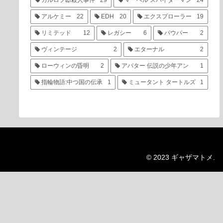
カルロフ邸殺人事件
29
マーベル スパイダーマン
24
アルケミー
22
EDH
20
エクスプローラー
19
リミテッド
12
レガシー
6
パウパー
2
ヴィンテージ
2
エターナル
2
ローウィンの昏明
2
アバター 伝説の少年アン
1
指輪物語:中つ国の伝承
1
ミュータント タートルズ
1
© 2023 ギャザマトメ.