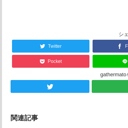
シ
Twitter
F
Pocket
gatherm
関連記事