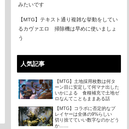
みたいです
【MTG】テキスト通り複雑な挙動をしてい
るカヴァエロ 掃除機は早めに使いましょ
う
人気記事
【MTG】土地採用枚数は何タ
ーン目に安定して何マナ出した
いかによる 食糧補充で土地ゼ
ロなんてこともままある話
【MTG】コラボに否定的なプ
レイヤーは全体の9%らしい
切り捨てていい数字なのかどう
か……