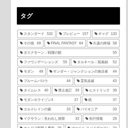
タグ
スタンダード
532
プレビュー
157
ギャグ
133
その他
69
FINAL FANTASY
64
久遠の終端
58
ダスクモーン：戦慄の館
55
ファウンデーションズ
55
タルキール：龍嵐録
52
モダン
49
サンダー・ジャンクションの無法者
44
ブルームバロウ
44
霊気走破
43
タイムレス
40
禁止改訂
39
ヒストリック
39
モダンホライゾン3
37
紙
37
エルドレインの森
33
パイオニア
33
イクサラン：失われし洞窟
33
先行情報
29