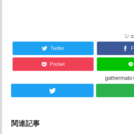
シ
Twitter
F
Pocket
gatherm
関連記事