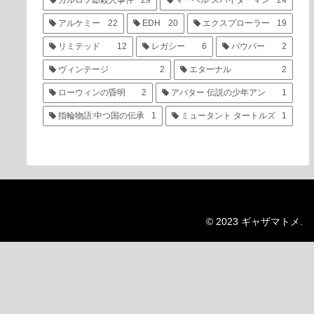
カルロフ邸殺人事件
29
マーベル スパイダーマン
24
アルケミー
22
EDH
20
エクスプローラー
19
リミテッド
12
レガシー
6
パウパー
2
ヴィンテージ
2
エターナル
2
ローウィンの昏明
2
アバター 伝説の少年アン
1
指輪物語:中つ国の伝承
1
ミュータント タートルズ
1
© 2023 ギャザマトメ.