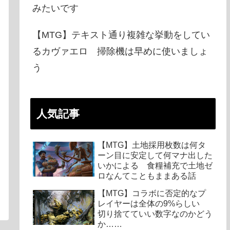
みたいです
【MTG】テキスト通り複雑な挙動をしてい
るカヴァエロ 掃除機は早めに使いましょ
う
人気記事
【MTG】土地採用枚数は何タ
ーン目に安定して何マナ出した
いかによる 食糧補充で土地ゼ
ロなんてこともままある話
【MTG】コラボに否定的なプ
レイヤーは全体の9%らしい
切り捨てていい数字なのかどう
か……