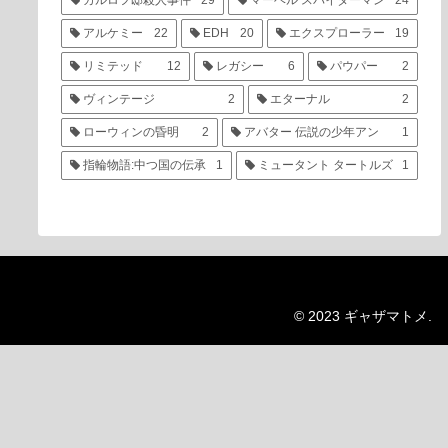
カルロフ邸殺人事件
29
マーベル スパイダーマン
24
アルケミー
22
EDH
20
エクスプローラー
19
リミテッド
12
レガシー
6
パウパー
2
ヴィンテージ
2
エターナル
2
ローウィンの昏明
2
アバター 伝説の少年アン
1
指輪物語:中つ国の伝承
1
ミュータント タートルズ
1
© 2023 ギャザマトメ.