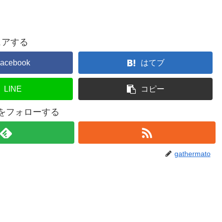
ェアする
acebook
はてブ
LINE
コピー
atoをフォローする
gathermato