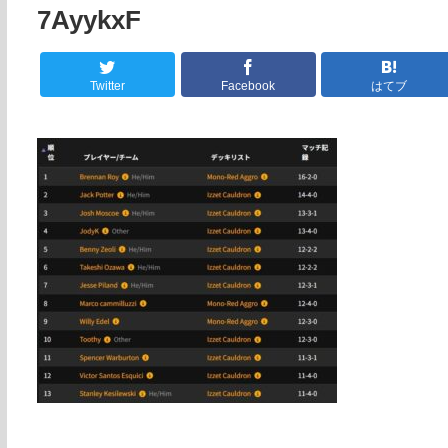
7AyykxF
Twitter
Facebook
はてブ