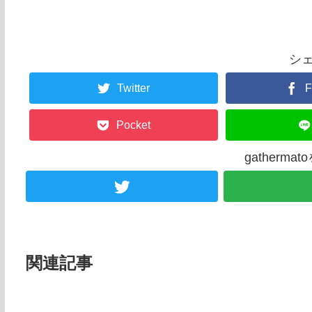
シ
Twitter
F
Pocket
gatherm
関連記事