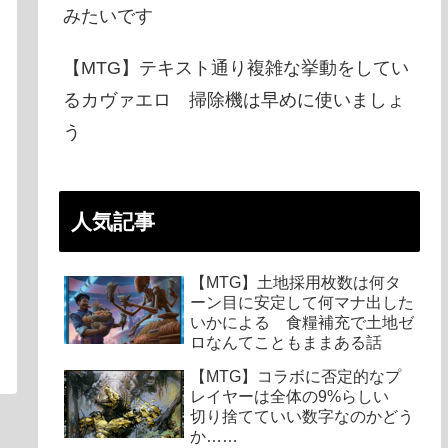
みたいです
【MTG】テキスト通り複雑な挙動をしてい
るカヴァエロ 掃除機は早めに使いましょ
う
人気記事
【MTG】土地採用枚数は何タ
ーン目に安定して何マナ出した
いかによる 食糧補充で土地ゼ
ロなんてこともままある話
【MTG】コラボに否定的なプ
レイヤーは全体の9%らしい
切り捨てていい数字なのかどう
か……