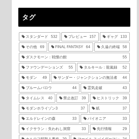
タグ
スタンダード
532
プレビュー
157
ギャグ
133
その他
69
FINAL FANTASY
64
久遠の終端
58
ダスクモーン：戦慄の館
55
ファウンデーションズ
55
タルキール：龍嵐録
52
モダン
49
サンダー・ジャンクションの無法者
44
ブルームバロウ
44
霊気走破
43
タイムレス
40
禁止改訂
39
ヒストリック
39
モダンホライゾン3
37
紙
37
エルドレインの森
33
パイオニア
33
イクサラン：失われし洞窟
33
先行情報
29