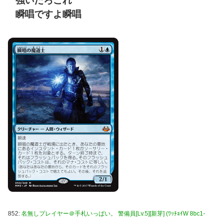
強いだろこれ
瞬唱ですよ瞬唱
852:
名無しプレイヤー＠手札いっぱい。 警備員[Lv.5][新芽] (ﾜｯﾁｮｲW 8bc1-