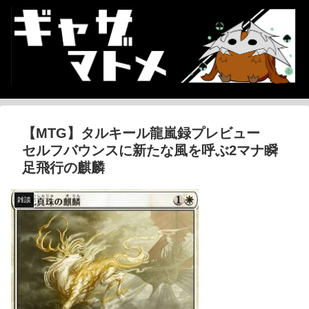
【MTG】タルキール龍嵐録プレビュー
セルフバウンスに新たな風を呼ぶ2マナ瞬
足飛行の麒麟
雑談