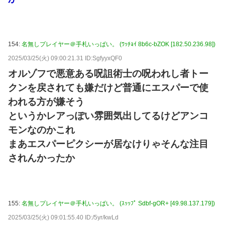
154:
名無しプレイヤー＠手札いっぱい。 (ﾜｯﾁｮｲ 8b6c-bZOK [182.50.236.98])
2025/03/25(火) 09:00:21.31 ID:SgfyyxQF0
オルゾフで悪意ある呪詛術士の呪われし者トー
クンを戻されても嫌だけど普通にエスパーで使
われる方が嫌そう
というかレアっぽい雰囲気出してるけどアンコ
モンなのかこれ
まあエスパーピクシーが居なけりゃそんな注目
されんかったか
155:
名無しプレイヤー＠手札いっぱい。 (ｽｯｯﾌﾟ Sdbf-gOR+ [49.98.137.179])
2025/03/25(火) 09:01:55.40 ID:/5yr/kwLd