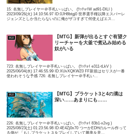
15: 名無しプレイヤー＠手札いっぱい。 (ﾜｯﾁｮｲW ad91-DILI )
2023/09/26(火) 14:10:56.97 ID:0JH8btgj0 世界選手権以降エスパーレ
ジェンズとしか当たらないのに俺がザコすぎて何使えばエス...
【MTG】新弾が出るとすぐ有望ク
雑談
リーチャーを大釜で煮込み始める
奴がいる
723: 名無しプレイヤー＠手札いっぱい。 (ﾜｯﾁｮｲ e311-tLkV )
2025/06/04(水) 17:46:55.99 ID:XUvXQKWZ0 FF新規はセリスが一番
使われそうな予感 726: 名無しプレイヤー＠手札い...
【MTG】ブラケット3と4の溝は
雑談
深い……あまりにも……
226: 名無しプレイヤー＠手札いっぱい。 (ﾜｯﾁｮｲ 83b1-x2vg )
2025/08/23(土) 01:23:56.98 ID:4E4Zj0x70 つーかEDHのルール作って
る側が 「もしブラケット３をプレイしていて勝率を意...