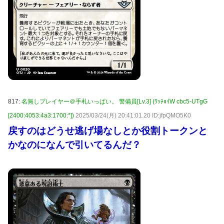
817:
名無しプレイヤー＠手札いっぱい。 警備員[Lv.3] (ﾜｯﾁｮｲW cbc5-UTgG
[2400:4053:4a3:1700:*])
2025/03/24(月) 20:41:01.20 ID:jfpQMO5K0
戻すのはどうせ逃げ場なしとか役割トークンと
かなのになんで引いてるんだ？