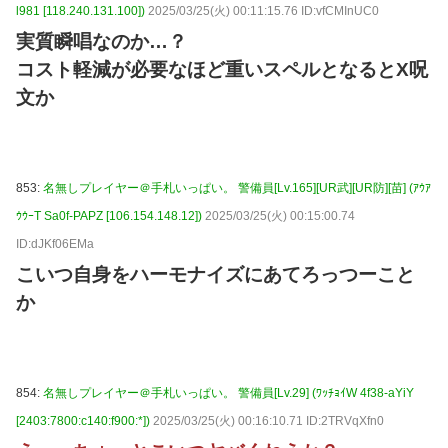
l981 [118.240.131.100])
2025/03/25(火) 00:11:15.76 ID:vfCMInUC0
実質瞬唱なのか…？
コスト軽減が必要なほど重いスペルとなるとX呪
文か
853:
名無しプレイヤー＠手札いっぱい。 警備員[Lv.165][UR武][UR防][苗] (ｱｳｱ
ｳｳｰT Sa0f-PAPZ [106.154.148.12])
2025/03/25(火) 00:15:00.74
ID:dJKf06EMa
こいつ自身をハーモナイズにあてろっつーこと
か
854:
名無しプレイヤー＠手札いっぱい。 警備員[Lv.29] (ﾜｯﾁｮｲW 4f38-aYiY
[2403:7800:c140:f900:*])
2025/03/25(火) 00:16:10.71 ID:2TRVqXfn0