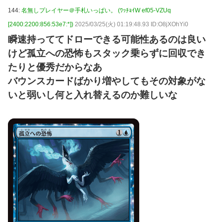
144:
名無しプレイヤー＠手札いっぱい。 (ﾜｯﾁｮｲW ef05-VZUq
[2400:2200:856:53e7:*])
2025/03/25(火) 01:19:48.93 ID:O8jXOhYi0
瞬速持っててドローできる可能性あるのは良い
けど孤立への恐怖もスタック乗らずに回収でき
たりと優秀だからなあ
バウンスカードばかり増やしてもその対象がな
いと弱いし何と入れ替えるのか難しいな