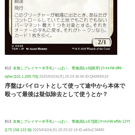
812:
名無しプレイヤー＠手札いっぱい。 警備員[Lv.8][新芽] (ﾜｯﾁｮｲW dff4-
iqhw [101.1.205.70])
2025/03/24(月) 20:24:30.90 ID:QH/iRE610
序盤はパイロットとして使って途中から本体で
殴って最後は疑似除去として使うとか？
813:
名無しプレイヤー＠手札いっぱい。 警備員[Lv.67][苗] (ﾜｯﾁｮｲW ef5b-12Yt
[175.158.122.9])
2025/03/24(月) 20:25:02.16 ID:aK0uCSM90