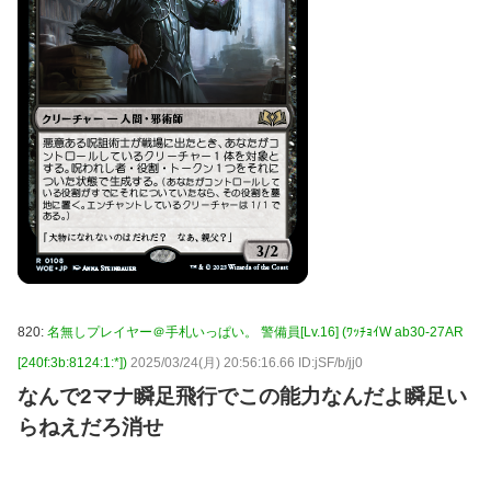
820:
名無しプレイヤー＠手札いっぱい。 警備員[Lv.16] (ﾜｯﾁｮｲW ab30-27AR
[240f:3b:8124:1:*])
2025/03/24(月) 20:56:16.66 ID:jSF/b/jj0
なんで2マナ瞬足飛行でこの能力なんだよ瞬足い
らねえだろ消せ