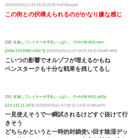
2025/03/25(火) 04:39:26.20 ID:FmFSEwqx0
この街との択構えられるのがかなり嫌な感じ
150:
名無しプレイヤー＠手札いっぱい。 (ﾜｯﾁｮｲW 4f10-vjm+
[240b:253:8580:c500:*])
2025/03/25(火) 07:04:01.94 ID:s5eM+vfH0
こいつの影響でオルゾフが増えるかもね
ベンスタークも十分な戦果を残してるし
151:
名無しプレイヤー＠手札いっぱい。 (ﾜｯﾁｮｲW 6b11-pb2q
[110.132.21.247])
2025/03/25(火) 07:06:32.14 ID:xI+bKadY0
一見使えそうで一瞬試されるけどすぐ抜けて行
きそう
どちらかというと一時的封鎖使い回す陰湿デッ