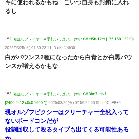
キに使われるかもね こいつ自身も封鎖に入れ
るし
152:
名無しプレイヤー＠手札いっぱい。 (ﾜｯﾁｮｲW ef5b-12Yt [175.158.122.9])
2025/03/25(火) 07:30:22.11 ID:eKkJ/NlG0
白がバウンス2種になったから白青とか白黒バウ
ンスが増えるかもな
153:
名無しプレイヤー＠手札いっぱい。 (ﾜｯﾁｮｲW 8be7-czvJ
[2400:2412:c0c0:1600:*])
2025/03/25(火) 07:56:22.60 ID:cn9CpFB+0
現オルゾフピクシーはクリーチャー全然入って
ないボードコンだが
役割回収して殴るタイプも出てくる可能性ある
か