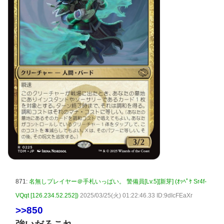
871:
名無しプレイヤー＠手札いっぱい。 警備員[Lv.5][新芽] (ｵｯﾍﾟｹ Sr4f-
VQqt [126.234.52.252])
2025/03/25(火) 01:22:46.33 ID:9dIcFEaXr
>>850