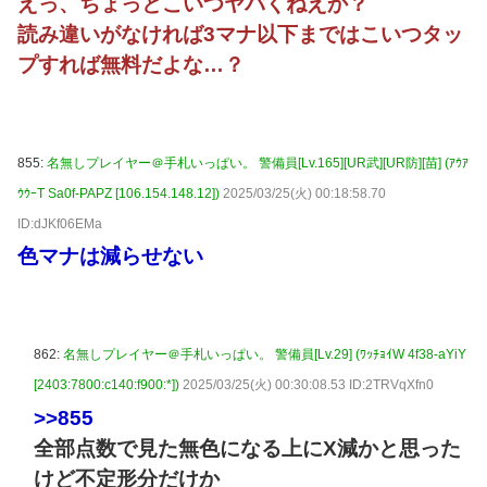
えっ、ちょっとこいつヤバくねえか？
読み違いがなければ3マナ以下まではこいつタッ
プすれば無料だよな…？
855:
名無しプレイヤー＠手札いっぱい。 警備員[Lv.165][UR武][UR防][苗] (ｱｳｱ
ｳｳｰT Sa0f-PAPZ [106.154.148.12])
2025/03/25(火) 00:18:58.70
ID:dJKf06EMa
色マナは減らせない
862:
名無しプレイヤー＠手札いっぱい。 警備員[Lv.29] (ﾜｯﾁｮｲW 4f38-aYiY
[2403:7800:c140:f900:*])
2025/03/25(火) 00:30:08.53 ID:2TRVqXfn0
>>855
全部点数で見た無色になる上にX減かと思った
けど不定形分だけか