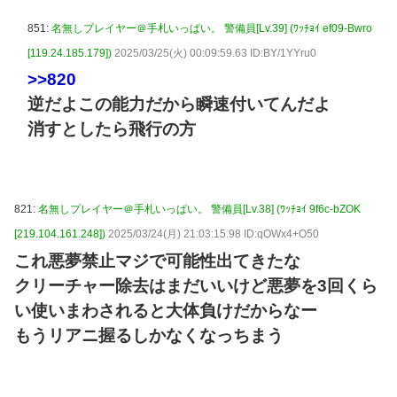
851:
名無しプレイヤー＠手札いっぱい。 警備員[Lv.39] (ﾜｯﾁｮｲ ef09-Bwro
[119.24.185.179])
2025/03/25(火) 00:09:59.63 ID:BY/1YYru0
>>820
逆だよこの能力だから瞬速付いてんだよ
消すとしたら飛行の方
821:
名無しプレイヤー＠手札いっぱい。 警備員[Lv.38] (ﾜｯﾁｮｲ 9f6c-bZOK
[219.104.161.248])
2025/03/24(月) 21:03:15.98 ID:qOWx4+O50
これ悪夢禁止マジで可能性出てきたな
クリーチャー除去はまだいいけど悪夢を3回くら
い使いまわされると大体負けだからなー
もうリアニ握るしかなくなっちまう