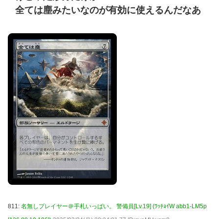
全ては塵みたいなのが有効に使えるんだなあ
811:
名無しプレイヤー＠手札いっぱい。 警備員[Lv.19] (ﾜｯﾁｮｲW abb1-LM5p