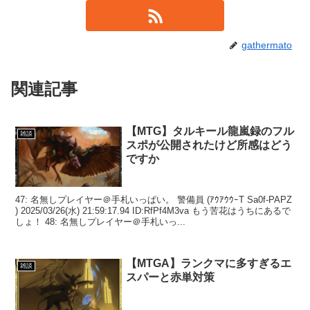
gathermato
関連記事
【MTG】タルキール龍嵐録のフル
雑談
スポが公開されたけど所感はどう
ですか
47: 名無しプレイヤー＠手札いっぱい。 警備員 (ｱｳｱｳｳｰT Sa0f-PAPZ
) 2025/03/26(水) 21:59:17.94 ID:RfPf4M3va もう苦花はうちにあるで
しょ！ 48: 名無しプレイヤー＠手札いっ...
【MTGA】ランクマに多すぎるエ
雑談
スパーと赤単対策