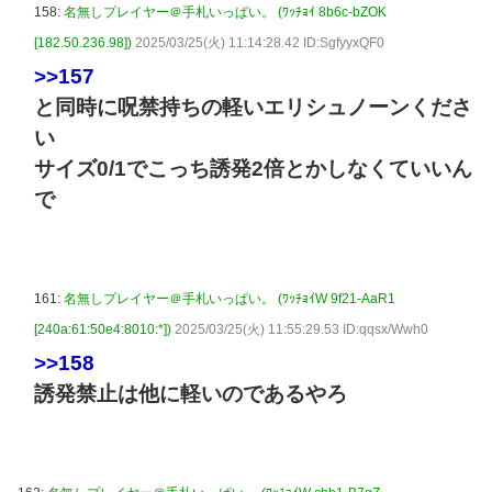
158:
名無しプレイヤー＠手札いっぱい。 (ﾜｯﾁｮｲ 8b6c-bZOK
[182.50.236.98])
2025/03/25(火) 11:14:28.42 ID:SgfyyxQF0
>>157
と同時に呪禁持ちの軽いエリシュノーンくださ
い
サイズ0/1でこっち誘発2倍とかしなくていいん
で
161:
名無しプレイヤー＠手札いっぱい。 (ﾜｯﾁｮｲW 9f21-AaR1
[240a:61:50e4:8010:*])
2025/03/25(火) 11:55:29.53 ID:qqsx/Wwh0
>>158
誘発禁止は他に軽いのであるやろ