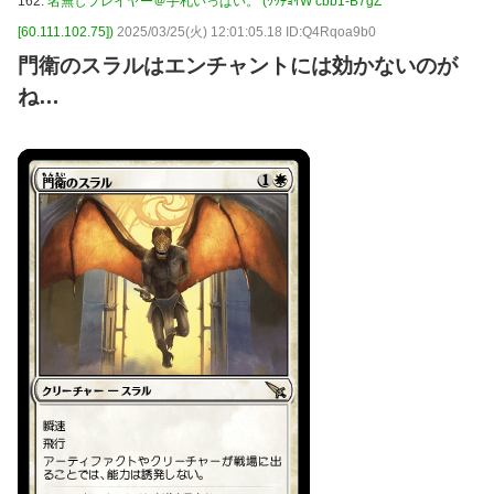
162:
名無しプレイヤー＠手札いっぱい。 (ﾜｯﾁｮｲW cbb1-B7gZ
[60.111.102.75])
2025/03/25(火) 12:01:05.18 ID:Q4Rqoa9b0
門衛のスラルはエンチャントには効かないのが
ね…