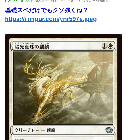
[126.88.10.106])
2025/03/24(月) 20:24:01.77 ID:gvaMVwqm0
基礎スペだけでもクソ強くね？
https://i.imgur.com/ynr597e.jpeg