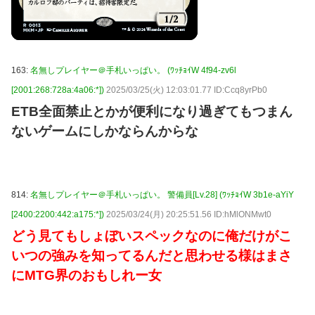
163:
名無しプレイヤー＠手札いっぱい。 (ﾜｯﾁｮｲW 4f94-zv6l
[2001:268:728a:4a06:*])
2025/03/25(火) 12:03:01.77 ID:Ccq8yrPb0
ETB全面禁止とかが便利になり過ぎてもつまん
ないゲームにしかならんからな
814:
名無しプレイヤー＠手札いっぱい。 警備員[Lv.28] (ﾜｯﾁｮｲW 3b1e-aYiY
[2400:2200:442:a175:*])
2025/03/24(月) 20:25:51.56 ID:hMlONMwt0
どう見てもしょぼいスペックなのに俺だけがこ
いつの強みを知ってるんだと思わせる様はまさ
にMTG界のおもしれー女