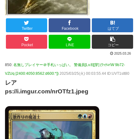
Twitter
Facebook
はてブ
Pocket
LINE
コピー
2025.03.26
850:
名無しプレイヤー＠手札いっぱい。 警備員[Lv.8][芽] (ﾜｯﾁｮｲW 9b72-
VZUq [2400:4050:8562:d600:*])
2025/03/25(火) 00:03:55.44 ID:UVT1sIt80
レア
ps://i.imgur.com/nrOTfz1.jpeg