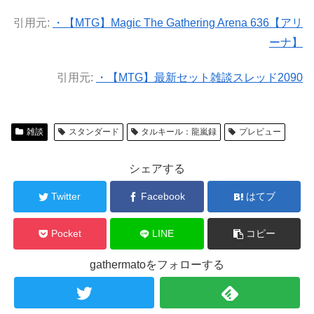
引用元:
・【MTG】Magic The Gathering Arena 636【アリ
ーナ】
引用元:
・【MTG】最新セット雑談スレッド2090
雑談
スタンダード
タルキール：龍嵐録
プレビュー
シェアする
Twitter
Facebook
はてブ
Pocket
LINE
コピー
gathermatoをフォローする