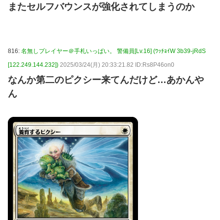
またセルフバウンスが強化されてしまうのか
816:
名無しプレイヤー＠手札いっぱい。 警備員[Lv.16] (ﾜｯﾁｮｲW 3b39-jRdS
[122.249.144.232])
2025/03/24(月) 20:33:21.82 ID:Rs8P46on0
なんか第二のピクシー来てんだけど…あかんや
ん