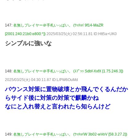
147:
名無しプレイヤー＠手札いっぱい。 (ﾜｯﾁｮｲ 9f14-MaZR
[2001:240:21b0:e800:*])
2025/03/25(火) 02:56:11.81 ID:Htt5a+UK0
シンプルに強いな
148:
名無しプレイヤー＠手札いっぱい。 (ｽﾌﾟｯｯ Sdbf-XxfX [1.75.246.3])
2025/03/25(火) 04:30:11.87 ID:L/PW6OuMd
バウンス対策に置物破壊とか飛んでくるんだか
らサイド後に対策の対策で麒麟かね
なにと入れ替えと言われたら知らんけど
149:
名無しプレイヤー＠手札いっぱい。 (ﾜｯﾁｮｲW 3b02-wVoV [58.3.27.2])