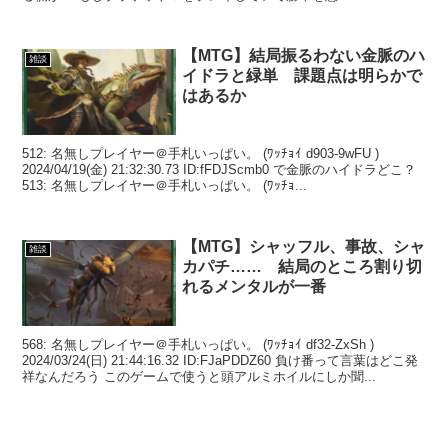
【MTG】結局振るわない金脈のハ
雑談
イドラと緑単 課題点は明らかで
はあるか
512: 名無しプレイヤー＠手札いっぱい。 (ﾜｯﾁｮｲ d903-9wFU )
2024/04/19(金) 21:32:30.73 ID:fFDJScmb0 で金脈のハイドラどこ？
513: 名無しプレイヤー＠手札いっぱい。 (ﾜｯﾁｮ...
【MTG】シャッフル、事故、シャ
雑談
カパチ…… 結局のところ割り切
れるメンタルが一番
568: 名無しプレイヤー＠手札いっぱい。 (ﾜｯﾁｮｲ df32-ZxSh )
2024/03/24(日) 21:44:16.32 ID:FJaPDDZ60 負け番って言葉はどこ発
祥なんだろう このゲームで使うと頭アルミホイルにしか聞...