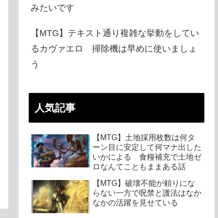
みたいです
【MTG】テキスト通り複雑な挙動をしてい
るカヴァエロ 掃除機は早めに使いましょ
う
人気記事
【MTG】土地採用枚数は何タ
ーン目に安定して何マナ出した
いかによる 食糧補充で土地ゼ
ロなんてこともままある話
【MTG】破壊不能が頼りにな
らない一方で呪禁と護法はなか
なかの活躍を見せている