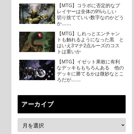
【MTG】コラボに否定的なプ
レイヤーは全体の9%らしい
切り捨てていい数字なのかどう
か……
【MTG】しれっとエンチャン
トも触れるようになった黒 と
はいえ3マナ2点ルーズのコス
トは重いか
【MTG】イゼット果敢に有利
なデッキももちろんある 他の
デッキに勝てるかは微妙なとこ
ろだが……
アーカイブ