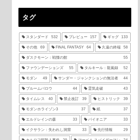
タグ
スタンダード
532
プレビュー
157
ギャグ
133
その他
69
FINAL FANTASY
64
久遠の終端
58
ダスクモーン：戦慄の館
55
ファウンデーションズ
55
タルキール：龍嵐録
52
モダン
49
サンダー・ジャンクションの無法者
44
ブルームバロウ
44
霊気走破
43
タイムレス
40
禁止改訂
39
ヒストリック
39
モダンホライゾン3
37
紙
37
エルドレインの森
33
パイオニア
33
イクサラン：失われし洞窟
33
先行情報
29