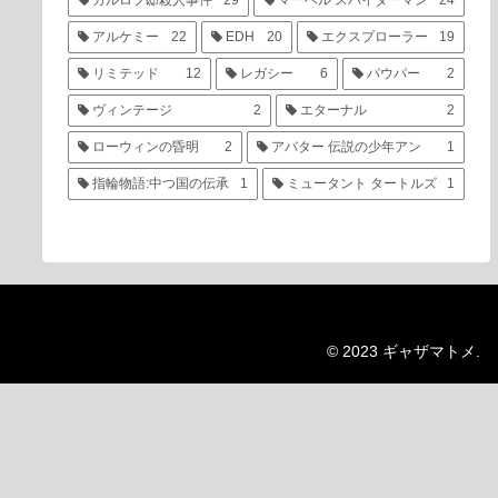
カルロフ邸殺人事件
29
マーベル スパイダーマン
24
アルケミー
22
EDH
20
エクスプローラー
19
リミテッド
12
レガシー
6
パウパー
2
ヴィンテージ
2
エターナル
2
ローウィンの昏明
2
アバター 伝説の少年アン
1
指輪物語:中つ国の伝承
1
ミュータント タートルズ
1
© 2023 ギャザマトメ.