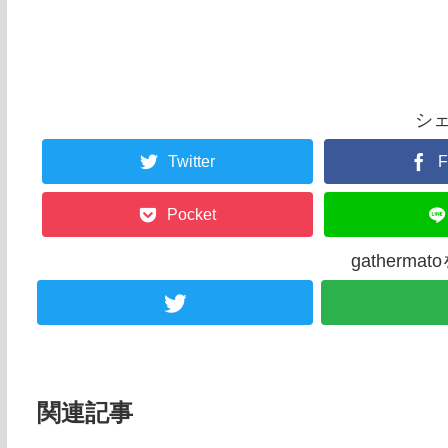
シ
Twitter
F
Pocket
gatherm
関連記事