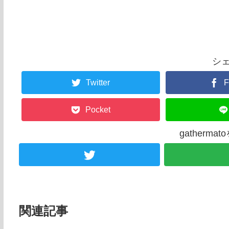
シ
Twitter
F
Pocket
gatherm
関連記事