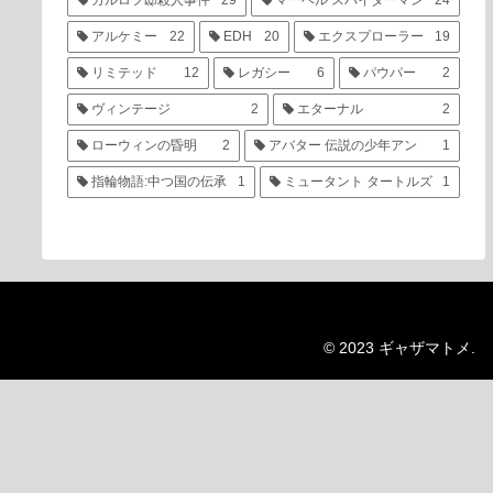
カルロフ邸殺人事件
29
マーベル スパイダーマン
24
アルケミー
22
EDH
20
エクスプローラー
19
リミテッド
12
レガシー
6
パウパー
2
ヴィンテージ
2
エターナル
2
ローウィンの昏明
2
アバター 伝説の少年アン
1
指輪物語:中つ国の伝承
1
ミュータント タートルズ
1
© 2023 ギャザマトメ.