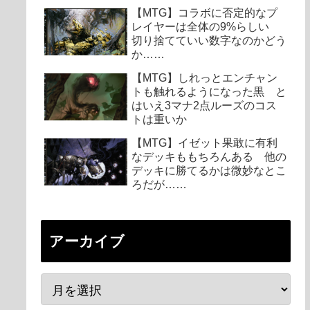
【MTG】コラボに否定的なプ
レイヤーは全体の9%らしい
切り捨てていい数字なのかどう
か……
【MTG】しれっとエンチャン
トも触れるようになった黒 と
はいえ3マナ2点ルーズのコス
トは重いか
【MTG】イゼット果敢に有利
なデッキももちろんある 他の
デッキに勝てるかは微妙なとこ
ろだが……
アーカイブ