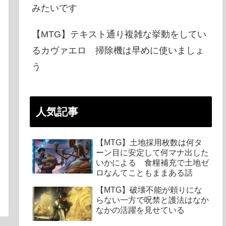
みたいです
【MTG】テキスト通り複雑な挙動をしてい
るカヴァエロ 掃除機は早めに使いましょ
う
人気記事
【MTG】土地採用枚数は何タ
ーン目に安定して何マナ出した
いかによる 食糧補充で土地ゼ
ロなんてこともままある話
【MTG】破壊不能が頼りにな
らない一方で呪禁と護法はなか
なかの活躍を見せている