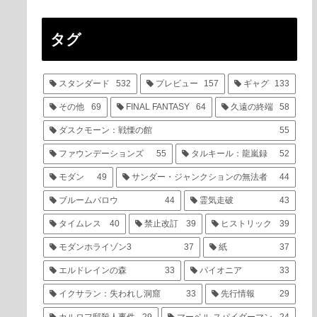
タグ
スタンダード
532
プレビュー
157
ギャグ
133
その他
69
FINAL FANTASY
64
久遠の終端
58
ダスクモーン：戦慄の館
55
ファウンデーションズ
55
タルキール：龍嵐録
52
モダン
49
サンダー・ジャンクションの無法者
44
ブルームバロウ
44
霊気走破
43
タイムレス
40
禁止改訂
39
ヒストリック
39
モダンホライゾン3
37
紙
37
エルドレインの森
33
パイオニア
33
イクサラン：失われし洞窟
33
先行情報
29