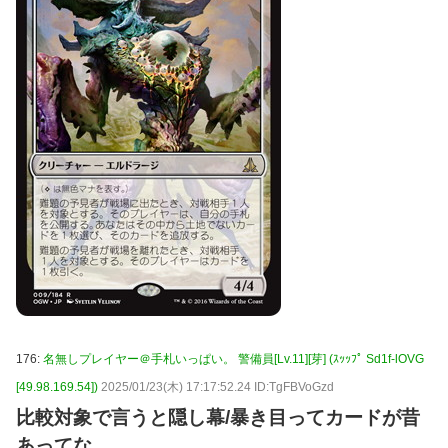
176:
名無しプレイヤー＠手札いっぱい。 警備員[Lv.11][芽] (ｽｯｯﾌﾟ Sd1f-lOVG
[49.98.169.54])
2025/01/23(木) 17:17:52.24 ID:TgFBVoGzd
比較対象で言うと隠し幕/暴き目ってカードが昔
あってな