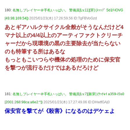
180:
名無しプレイヤー＠手札いっぱい。 警備員[Lv.11][芽] (ｽｯｯﾌﾟ Sd1f-lOVG
[49.98.169.54])
2025/01/23(木) 17:26:59.56 ID:TgFBVoGzd
あとギアハルクサイクル全般がそうなんだけど4
マナ以上の4/4以上のアーティファクトクリーチ
ャーだから現環境の黒の主要除去が当たらない
のも特筆する所はあるな
もっともこいつらや機体の処理のために保安官
を撃つが流行るだけではあるだろけど
181:
名無しプレイヤー＠手札いっぱい。 警備員[Lv.7][新芽] (ﾜｯﾁｮｲ a359-iSs0
[2001:268:98ca:a6e2:*])
2025/01/23(木) 17:27:49.06 ID:DHwtfGAj0
保安官を撃てが《殺害》になるのはデケェよ