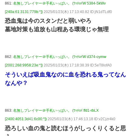
861:
名無しプレイヤー＠手札いっぱい。 (ﾜｯﾁｮｲW 5384-5kWv
[240a:61:3131:779b:*])
2025/01/23(木) 17:13:40.82 ID:jN1dTLdf0
恐血鬼は今のスタンだと弱いやろ
墓地対策も追放も山程ある環境じゃ無理
862:
名無しプレイヤー＠手札いっぱい。 (ﾜｯﾁｮｲW d374-oymw
[2001:268:9958:23e:*])
2025/01/23(木) 17:18:38.39 ID:5eT8lofA0
そういえば吸血鬼なのに血を恐れる鬼ってなん
なんや？
863:
名無しプレイヤー＠手札いっぱい。 (ﾜｯﾁｮｲ ffd1-rbLX
[2400:4051:3d41:6c00:*])
2025/01/23(木) 17:46:13.18 ID:v2Cjzr4k0
恐ろしい血の鬼と読むほうがしっくりくると思