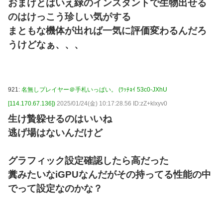
おまけとはいえ緑のインスタントで生物出せる
のはけっこう珍しい気がする
まともな機体が出れば一気に評価変わるんだろ
うけどなぁ、、、
921:
名無しプレイヤー＠手札いっぱい。 (ﾜｯﾁｮｲ 53c0-JXhU
[114.170.67.136])
2025/01/24(金) 10:17:28.56 ID:zZ+klxyv0
生け贄躱せるのはいいね
逃げ場はないんだけど
グラフィック設定確認したら高だった
糞みたいなiGPUなんだがその持ってる性能の中
でって設定なのかな？