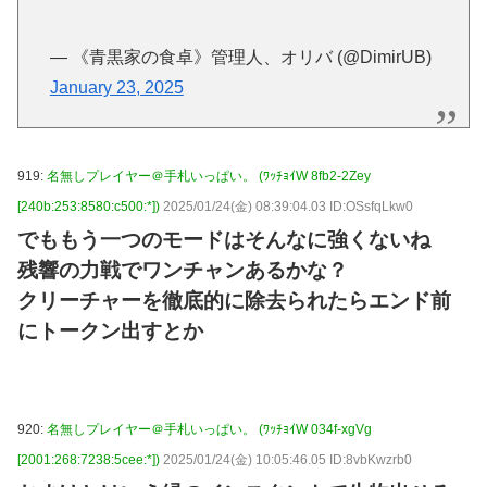
— 《青黒家の食卓》管理人、オリバ (@DimirUB)
January 23, 2025
919:
名無しプレイヤー＠手札いっぱい。 (ﾜｯﾁｮｲW 8fb2-2Zey
[240b:253:8580:c500:*])
2025/01/24(金) 08:39:04.03 ID:OSsfqLkw0
でももう一つのモードはそんなに強くないね
残響の力戦でワンチャンあるかな？
クリーチャーを徹底的に除去られたらエンド前
にトークン出すとか
920:
名無しプレイヤー＠手札いっぱい。 (ﾜｯﾁｮｲW 034f-xgVg
[2001:268:7238:5cee:*])
2025/01/24(金) 10:05:46.05 ID:8vbKwzrb0