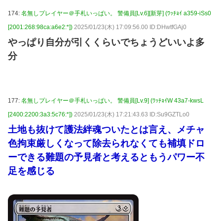
174:
名無しプレイヤー＠手札いっぱい。 警備員[Lv.6][新芽] (ﾜｯﾁｮｲ a359-iSs0
[2001:268:98ca:a6e2:*])
2025/01/23(木) 17:09:56.00 ID:DHwtfGAj0
やっぱり自分が引くくらいでちょうどいいよ多
分
177:
名無しプレイヤー＠手札いっぱい。 警備員[Lv.9] (ﾜｯﾁｮｲW 43a7-kwsL
[2400:2200:3a3:5c76:*])
2025/01/23(木) 17:21:43.63 ID:Su9GZTLo0
土地も抜けて護法絆魂ついたとは言え、メチャ
色拘束厳しくなって除去られなくても補填ドロ
ーできる難題の予見者と考えるともうパワー不
足を感じる