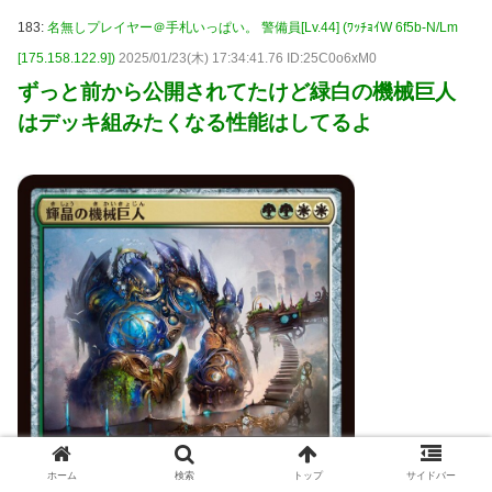
183:
名無しプレイヤー＠手札いっぱい。 警備員[Lv.44] (ﾜｯﾁｮｲW 6f5b-N/Lm
[175.158.122.9])
2025/01/23(木) 17:34:41.76 ID:25C0o6xM0
ずっと前から公開されてたけど緑白の機械巨人
はデッキ組みたくなる性能はしてるよ
ホーム
検索
トップ
サイドバー