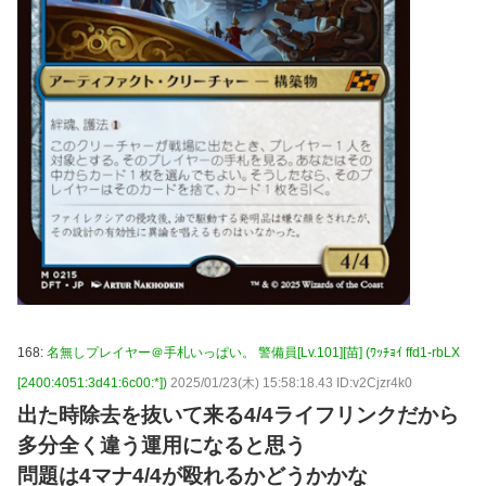
168:
名無しプレイヤー＠手札いっぱい。 警備員[Lv.101][苗] (ﾜｯﾁｮｲ ffd1-rbLX
[2400:4051:3d41:6c00:*])
2025/01/23(木) 15:58:18.43 ID:v2Cjzr4k0
出た時除去を抜いて来る4/4ライフリンクだから
多分全く違う運用になると思う
問題は4マナ4/4が殴れるかどうかかな