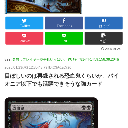
Twitter
Facebook
はてブ
Pocket
LINE
コピー
2025.01.24
829:
名無しプレイヤー＠手札いっぱい。 (ﾜｯﾁｮｲ ff81-nfRJ [59.158.38.204])
2025/01/23(木) 12:35:43.79 ID:C3AqZCcz0
目ぼしいのは再録される恐血鬼くらいか。パイ
オニア以下でも活躍できそうな強カード