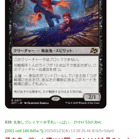
839:
名無しプレイヤー＠手札いっぱい。 (ﾜｯﾁｮｲ 53cf-Jbvc
[2001:ce8:180:8d5a:*])
2025/01/23(木) 13:38:35.46 ID:k/S+Sdyr0