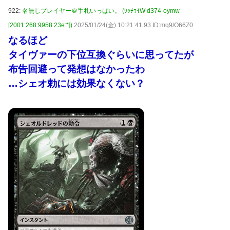
922:
名無しプレイヤー＠手札いっぱい。 (ﾜｯﾁｮｲW d374-oymw
[2001:268:9958:23e:*])
2025/01/24(金) 10:21:41.93 ID:mq9/O66Z0
なるほど
タイヴァーの下位互換ぐらいに思ってたが
布告回避って発想はなかったわ
…シェオ勅には効果なくない？