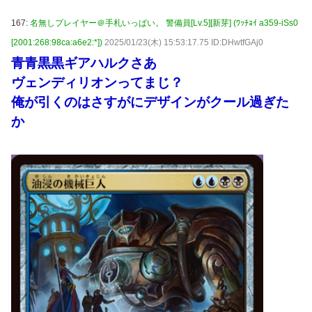
167:
名無しプレイヤー＠手札いっぱい。 警備員[Lv.5][新芽] (ﾜｯﾁｮｲ a359-iSs0
[2001:268:98ca:a6e2:*])
2025/01/23(木) 15:53:17.75 ID:DHwtfGAj0
青青黒黒ギアハルクさあ
ヴェンディリオンってまじ？
俺が引くのはさすがにデザインがクール過ぎた
か