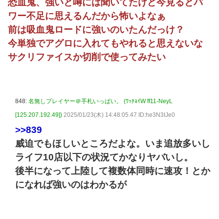
恐血鬼、強いと噂には聞いてたけど今見るとパ
ワー不足に思えるんだから怖いよなぁ
前は吸血鬼ロードに強いのいたんだっけ？
今単独でアグロに入れてもやれると思えないな
サクリファイスか切削で使ってみたい
848:
名無しプレイヤー＠手札いっぱい。 (ﾜｯﾁｮｲW ff11-NeyL
[125.207.192.49])
2025/01/23(木) 14:48:05.47 ID:he3N3IJe0
>>839
威迫でもほしいところだよな。いま追放多いし
ライフ10店以下の状況てかなりヤバいし。
後半になって上陸して複数体同時に速攻！とか
になれば強いのはわかるが