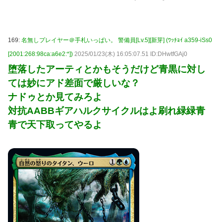
169:
名無しプレイヤー＠手札いっぱい。 警備員[Lv.5][新芽] (ﾜｯﾁｮｲ a359-iSs0
[2001:268:98ca:a6e2:*])
2025/01/23(木) 16:05:07.51 ID:DHwtfGAj0
堕落したアーティとかもそうだけど青黒に対し
ては妙にアド差面で厳しいな？
ナドゥとか見てみろよ
対抗AABBギアハルクサイクルはよ刷れ緑緑青
青で天下取ってやるよ