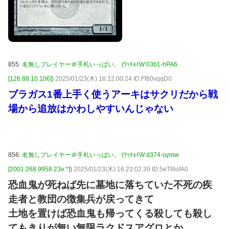
855:
名無しプレイヤー＠手札いっぱい。 (ﾜｯﾁｮｲW 03b1-hPA6
[126.88.10.106])
2025/01/23(木) 16:12:00.24 ID:Ff80vqqD0
ブラガス1番上手く使うアーキはサクリだから戦
場から追放はかわしやすいんじゃない
856:
名無しプレイヤー＠手札いっぱい。 (ﾜｯﾁｮｲW d374-oymw
[2001:268:9958:23e:*])
2025/01/23(木) 16:23:02.39 ID:5eT8lofA0
恐血鬼が死ねば先に墓地に落ちていた不死の疾
走者と教団の徴集兵が戻ってきて
土地を置けば恐血鬼も帰ってくる殺しても殺し
てもきりが無い無限ラクドスアグロとか