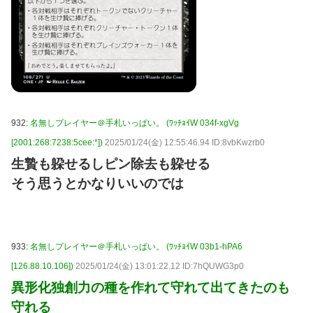
932:
名無しプレイヤー＠手札いっぱい。 (ﾜｯﾁｮｲW 034f-xgVg
[2001:268:7238:5cee:*])
2025/01/24(金) 12:55:46.94 ID:8vbKwzrb0
生贄も躱せるしピン除去も躱せる
そう思うとかなりいいのでは
933:
名無しプレイヤー＠手札いっぱい。 (ﾜｯﾁｮｲW 03b1-hPA6
[126.88.10.106])
2025/01/24(金) 13:01:22.12 ID:7hQUWG3p0
異形化独創力の種を作れて守れて出てきたのも
守れる