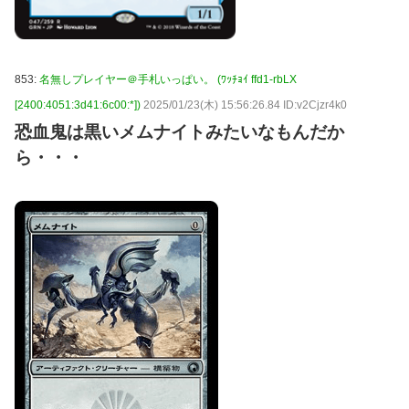
853:
名無しプレイヤー＠手札いっぱい。 (ﾜｯﾁｮｲ ffd1-rbLX
[2400:4051:3d41:6c00:*])
2025/01/23(木) 15:56:26.84 ID:v2Cjzr4k0
恐血鬼は黒いメムナイトみたいなもんだか
ら・・・