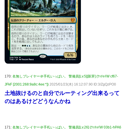
170:
名無しプレイヤー＠手札いっぱい。 警備員[Lv.5][新芽] (ﾜｯﾁｮｲW cf67-
JFkF [2001:268:9a8c:4ee:*])
2025/01/23(木) 16:12:07.90 ID:3/ZgQzPO0
土地抜けるのと自分でルーティング出来るって
のはあるけどどうなんかね
171:
名無しプレイヤー＠手札いっぱい。 警備員[Lv.26] (ﾜｯﾁｮｲW 03b1-hPA6