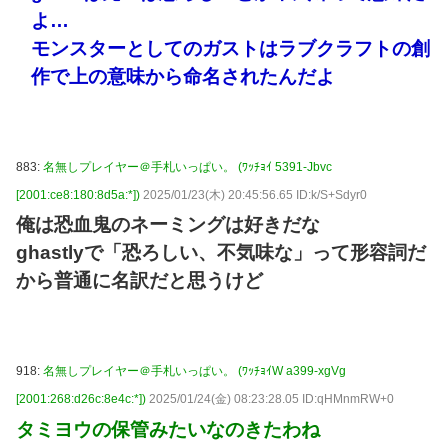
よ…
モンスターとしてのガストはラブクラフトの創
作で上の意味から命名されたんだよ
883:
名無しプレイヤー＠手札いっぱい。 (ﾜｯﾁｮｲ 5391-Jbvc
[2001:ce8:180:8d5a:*])
2025/01/23(木) 20:45:56.65 ID:k/S+Sdyr0
俺は恐血鬼のネーミングは好きだな
ghastlyで「恐ろしい、不気味な」って形容詞だ
から普通に名訳だと思うけど
918:
名無しプレイヤー＠手札いっぱい。 (ﾜｯﾁｮｲW a399-xgVg
[2001:268:d26c:8e4c:*])
2025/01/24(金) 08:23:28.05 ID:qHMnmRW+0
タミヨウの保管みたいなのきたわね