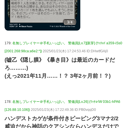
179:
名無しプレイヤー＠手札いっぱい。 警備員[Lv.7][新芽] (ﾜｯﾁｮｲ a359-iSs0
[2001:268:98ca:a6e2:*])
2025/01/23(木) 17:24:53.46 ID:DHwtfGAj0
(嘘乙《隠し膜》《暴き目》は最近のカードだ
ろ………)
(えっ2021年11月……！？ 3年2ヶ月前！？)
178:
名無しプレイヤー＠手札いっぱい。 警備員[Lv.26] (ﾜｯﾁｮｲW 03b1-hPA6
[126.88.10.106])
2025/01/23(木) 17:22:49.36 ID:Ff80vqqD0
ハンデストカゲが条件付きピーピング3マナ2/2
威迫だから神話のクアシンならハンデスだけで