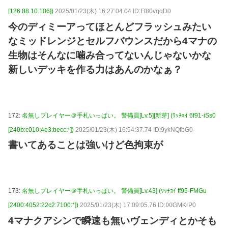
[126.88.10.106])
2025/01/23(木) 16:27:04.04 ID:Ff80vqqD0
今のディミーアってほとんどフラッシュみたい
なミッドレンジとセルフバウンスだから4マナの
生物はそんなに噛み合ってないんじゃないかな
新しいデッキを作る力はあんのかなぁ？
172:
名無しプレイヤー＠手札いっぱい。 警備員[Lv.5][新芽] (ﾜｯﾁｮｲ 6f91-iSs0
[240b:c010:4e3:becc:*])
2025/01/23(木) 16:54:37.74 ID:9ykNQfbG0
書いてあることは強いけど色拘束が
173:
名無しプレイヤー＠手札いっぱい。 警備員[Lv.43] (ﾜｯﾁｮｲ ff95-FMGu
[2400:4052:22c2:7100:*])
2025/01/23(木) 17:09:05.76 ID:IXIGMKrP0
4マナクアシンで瞬速も無いヴェンディとかそも